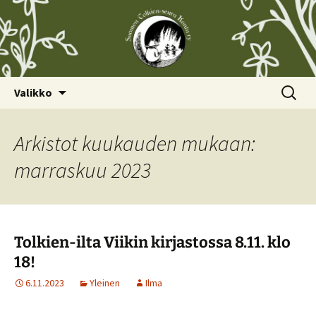
Siirry
Haku:
Valikko
sisältöön
Arkistot kuukauden mukaan:
marraskuu 2023
Tolkien-ilta Viikin kirjastossa 8.11. klo
18!
6.11.2023
Yleinen
Ilma