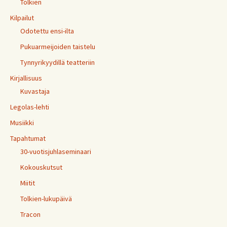
Tolkien
Kilpailut
Odotettu ensi-ilta
Pukuarmeijoiden taistelu
Tynnyrikyydillä teatteriin
Kirjallisuus
Kuvastaja
Legolas-lehti
Musiikki
Tapahtumat
30-vuotisjuhlaseminaari
Kokouskutsut
Miitit
Tolkien-lukupäivä
Tracon