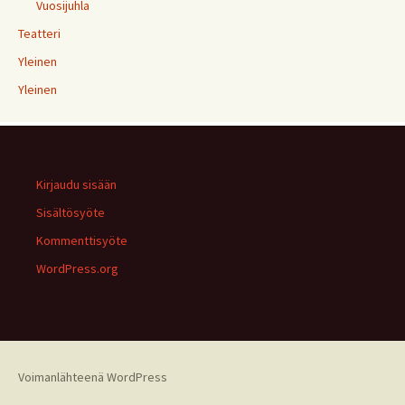
Vuosijuhla
Teatteri
Yleinen
Yleinen
Kirjaudu sisään
Sisältösyöte
Kommenttisyöte
WordPress.org
Voimanlähteenä WordPress