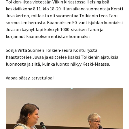
Tolkien-iltaa vietetään Viikin kirjastossa Helsingissä
keskiviikkona 8.11. klo 18-20. Illan aikana suomentaja Kersti
Juva kertoo, millaista oli suomentaa Tolkienin teos Taru
sormusten herrasta. Käännöksen 50-vuotisjuhlan kunniaksi
Juva on käynyt läpi koko yli 1000-sivuisen Tarun ja
korjannut käännöksen entistä ehommaksi.
Sonja Virta Suomen Tolkien-seura Kontu ry:stä
haastattelee Juvaa ja esittelee lisäksi Tolkienin ajatuksia
luonnosta ja siitä, kuinka luonto näkyy Keski-Maassa.
Vapaa pääsy, tervetuloa!