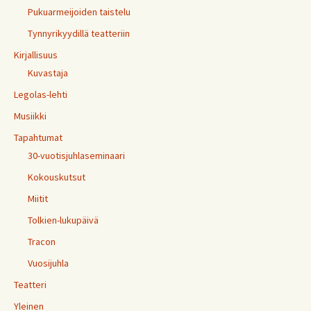
Pukuarmeijoiden taistelu
Tynnyrikyydillä teatteriin
Kirjallisuus
Kuvastaja
Legolas-lehti
Musiikki
Tapahtumat
30-vuotisjuhlaseminaari
Kokouskutsut
Miitit
Tolkien-lukupäivä
Tracon
Vuosijuhla
Teatteri
Yleinen