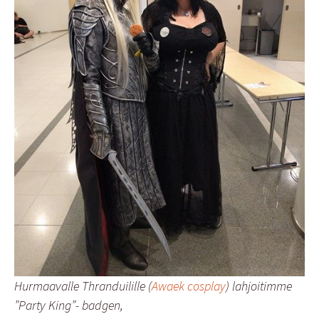
Hurmaavalle Thranduilille (
Awaek cosplay
) lahjoitimme
”Party King”- badgen,