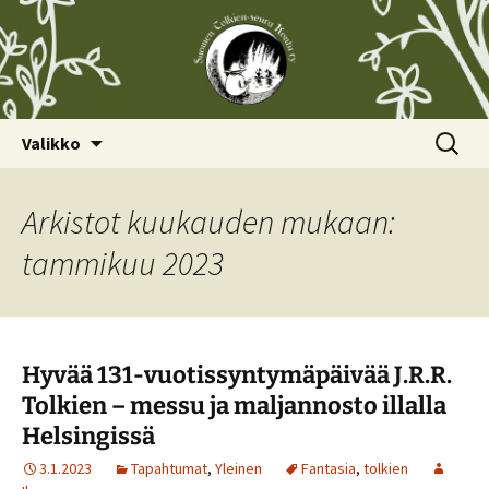
Siirry
Haku:
Valikko
sisältöön
Arkistot kuukauden mukaan:
tammikuu 2023
Hyvää 131-vuotissyntymäpäivää J.R.R.
Tolkien – messu ja maljannosto illalla
Helsingissä
3.1.2023
Tapahtumat
,
Yleinen
Fantasia
,
tolkien