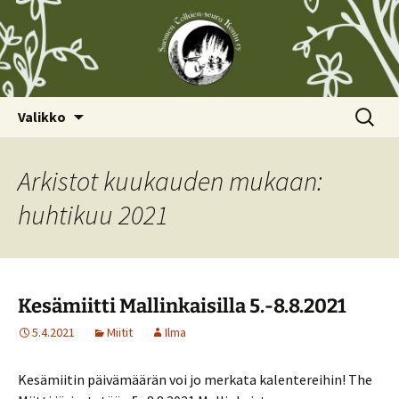
Siirry
Haku:
Valikko
sisältöön
Arkistot kuukauden mukaan:
huhtikuu 2021
Kesämiitti Mallinkaisilla 5.-8.8.2021
5.4.2021
Miitit
Ilma
Kesämiitin päivämäärän voi jo merkata kalentereihin! The