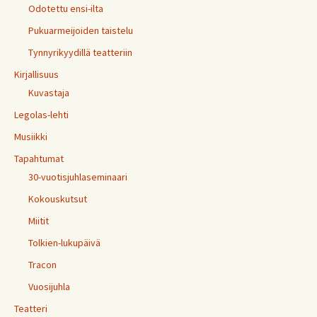
Odotettu ensi-ilta
Pukuarmeijoiden taistelu
Tynnyrikyydillä teatteriin
Kirjallisuus
Kuvastaja
Legolas-lehti
Musiikki
Tapahtumat
30-vuotisjuhlaseminaari
Kokouskutsut
Miitit
Tolkien-lukupäivä
Tracon
Vuosijuhla
Teatteri