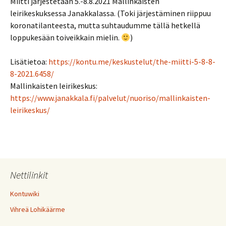
Miitti järjestetään 5.-8.8.2021 Mallinkaisten
leirikeskuksessa Janakkalassa. (Toki järjestäminen riippuu
koronatilanteesta, mutta suhtaudumme tällä hetkellä
loppukesään toiveikkain mielin.
)
Lisätietoa:
https://kontu.me/keskustelut/the-miitti-5-8-8-
8-2021.6458/
Mallinkaisten leirikeskus:
https://www.janakkala.fi/palvelut/nuoriso/mallinkaisten-
leirikeskus/
Nettilinkit
Kontuwiki
Vihreä Lohikäärme