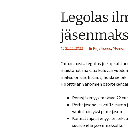
Legolas ilm
jäsenmaksu
21.11.2022
Kirjallisuus
,
Yleinen
Onhan uusi #Legolas jo kopsahtanu
muistanut maksaa kuluvan vuoden jä
maksu on unohtunut, hoida se pik
Hobittilan Sanomien osoitekentä
Perusjäsenyys maksaa 22 eur
Perhejäseneksi voi 15 euron 
vähintään yksi perusjäsen.
Kannattajajäsenyys on oikea 
suuruisella jäsenmaksulla.