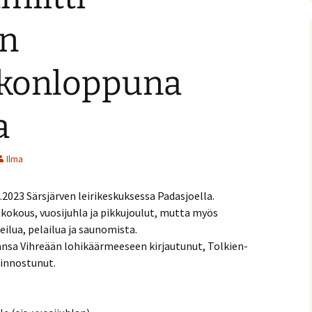
nitelma
än
umia
Suomen Tolkien-seuran
Ohjelma
30-vuotisjuhlaseminaari
iikonloppuna
Puhujat
a
Hyvä tietää
Ilma
1.2023 Särsjärven leirikeskuksessa Padasjoella.
okous, vuosijuhla ja pikkujoulut, mutta myös
eilua, pelailua ja saunomista.
nsa Vihreään lohikäärmeeseen kirjautunut, Tolkien-
iinnostunut.