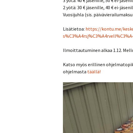
3 yötä: 40 € jäsenille, 50 € ei-jäseni
2 yötä: 30 € jäsenille, 40 € ei-jäseni
Vuosijuhla (sis. päivävierailumaksun)
Lisätietoa:
https://kontu.me/kesku
s%C3%A4rsj%C3%A4rvell%C3%A4-
Ilmoittautuminen alkaa 1.12. Mell
Katso myös erillinen ohjelmatopik
ohjelmasta
täällä!