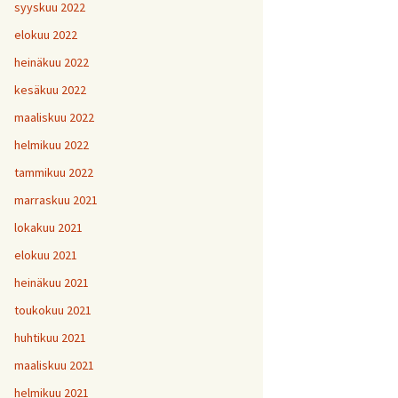
H
5
V
2
syyskuu 2022
1
H
H
H
1
9
8
V
elokuu 2022
H
Y
6
7
heinäkuu 2022
H
H
H
V
1
1
9
kesäkuu 2022
H
7
maaliskuu 2022
H
H
H
1
1
1
helmikuu 2022
V
tammikuu 2022
H
H
H
1
1
1
V
marraskuu 2021
lokakuu 2021
V
H
V
Y
1
elokuu 2021
heinäkuu 2021
V
toukokuu 2021
H
1
huhtikuu 2021
maaliskuu 2021
helmikuu 2021