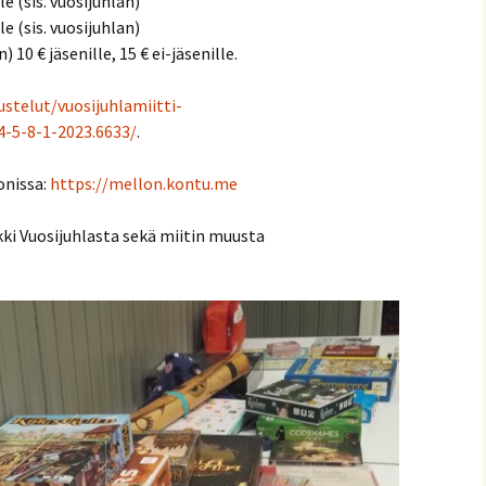
lle (sis. vuosijuhlan)
lle (sis. vuosijuhlan)
 10 € jäsenille, 15 € ei-jäsenille.
stelut/vuosijuhlamiitti-
5-8-1-2023.6633/
.
onissa:
https://mellon.kontu.me
ki Vuosijuhlasta sekä miitin muusta