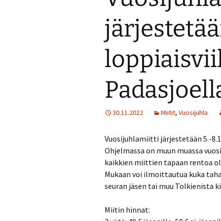
Turvallisuussuun
järjestetä
Menneitä tapaht
loppiaisv
Padasjoell
30.11.2022
Miitit
,
Vuosijuhla
Vuosijuhlamiitti järjestetään 5.-8.
Ohjelmassa on muun muassa vuosik
kaikkien miittien tapaan rentoa ol
Mukaan voi ilmoittautua kuka taha
seuran jäsen tai muu Tolkienista k
Miitin hinnat: