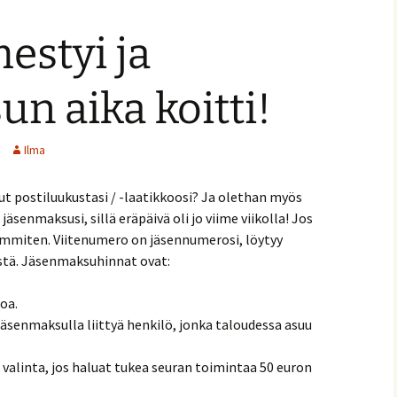
estyi ja
n aika koitti!
Ilma
t postiluukustasi / -laatikkoosi? Ja olethan myös
senmaksusi, sillä eräpäivä oli jo viime viikolla! Jos
immiten. Viitenumero on jäsennumerosi, löytyy
stä. Jäsenmaksuhinnat ovat:
oa.
jäsenmaksulla liittyä henkilö, jonka taloudessa asuu
valinta, jos haluat tukea seuran toimintaa 50 euron