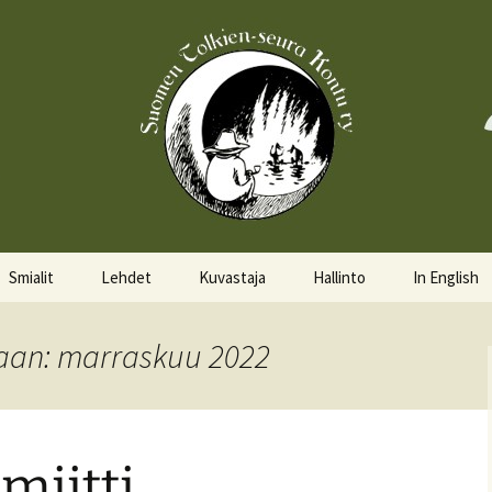
Smialit
Lehdet
Kuvastaja
Hallinto
In English
Aktiivisia smialeita
Hobittilan Sanomat
Hallitus
About the 
aan: marraskuu 2022
Smialkilpailu
Legolas
Hallituskalenteri
Events
Lomakkeet
miitti
Pöytäkirjat