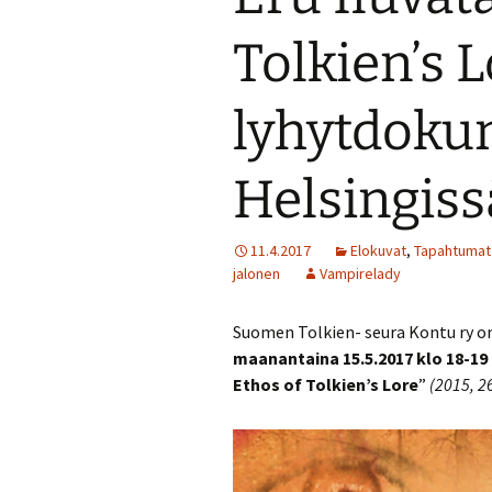
Turvallisuussuun
Tolkien’s 
Menneitä tapaht
lyhytdokum
Helsingiss
11.4.2017
Elokuvat
,
Tapahtumat
jalonen
Vampirelady
Suomen Tolkien- seura Kontu ry on
maanantaina 15.5.2017 klo 18-19
Ethos of Tolkien’s Lore
”
(2015, 2