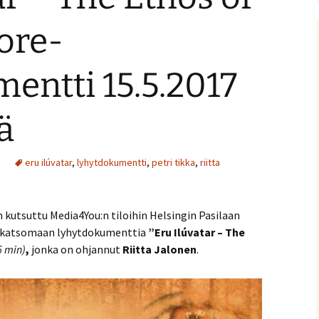
nitelma
Lore-
umia
Suomen Tolkien-seuran
Ohjelma
30-vuotisjuhlaseminaari
entti 15.5.2017
Puhujat
ä
Hyvä tietää
eru ilúvatar
,
lyhytdokumentti
,
petri tikka
,
riitta
 kutsuttu Media4You:n tiloihin Helsingin Pasilaan
katsomaan lyhytdokumenttia
”Eru Ilúvatar – The
6 min)
,
jonka on ohjannut
Riitta Jalonen
.