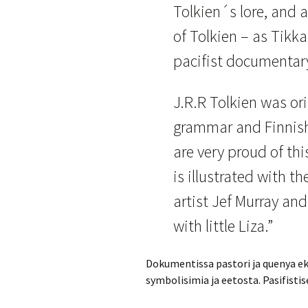
Tolkien´s lore, and a
of Tolkien – as Tikka
pacifist documentary
J.R.R Tolkien was ori
grammar and Finnish
are very proud of th
is illustrated with 
artist Jef Murray an
with little Liza.”
Dokumentissa pastori ja quenya eks
symbolisimia ja eetosta. Pasifist