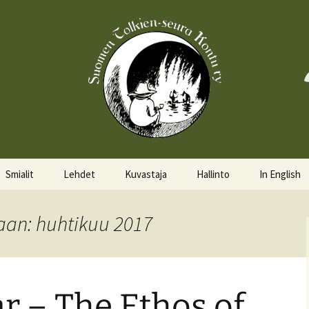
Smialit
Lehdet
Kuvastaja
Hallinto
In English
Aktiivisia smialeita
Hobittilan Sanomat
Hallitus
About the 
aan: huhtikuu 2017
Smialkilpailu
Legolas
Hallituskalenteri
Events
Lomakkeet
ar – The Ethos of
Pöytäkirjat