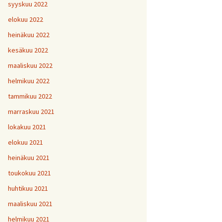
H
5
V
2
syyskuu 2022
1
H
H
H
1
9
8
V
elokuu 2022
H
Y
6
7
heinäkuu 2022
H
H
H
V
1
1
9
kesäkuu 2022
H
7
maaliskuu 2022
H
H
H
1
1
1
helmikuu 2022
V
tammikuu 2022
H
H
H
1
1
1
V
marraskuu 2021
lokakuu 2021
V
H
V
Y
1
elokuu 2021
heinäkuu 2021
V
toukokuu 2021
H
1
huhtikuu 2021
maaliskuu 2021
helmikuu 2021