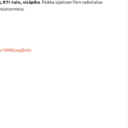
, RTI-talo, sisäpiha
. Paikka sijaitsee Ylen radiotaloa
isiotornista.
?v=5RNEosqDsHc