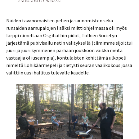
suosionsa miiteissä.
Näiden tavanomaisten pelien ja saunomisten sekä
runsaiden aamupalojen lisäksi miittiohjelmassa oli myös
larppi nimeltään Osgiliathin pidot, Tolkien Societyn
järjestämä pubivisailu netin välityksellä (tiimimme sijoittui
juuri ja juuri kymmenen parhaan joukkoon vaikka meitä
vastaajia oli useampia), kontulaisten kehittämä ulkopeli
nimeltä Lohikäärmepeli ja tietysti seuran vaalikokous jossa
valittiin uusi hallitus tulevalle kaudelle.