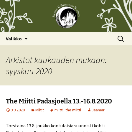
Siirry
Haku:
Valikko
sisältöön
Arkistot kuukauden mukaan:
syyskuu 2020
The Miitti Padasjoella 13.-16.8.2020
9.9.2020
Miitit
miitti
,
the miitti
Jaamar
Torstaina 13.8. joukko kontulaisia suunnisti kohti