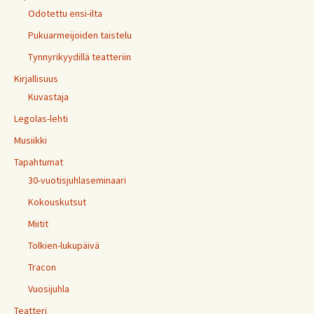
Odotettu ensi-ilta
Pukuarmeijoiden taistelu
Tynnyrikyydillä teatteriin
Kirjallisuus
Kuvastaja
Legolas-lehti
Musiikki
Tapahtumat
30-vuotisjuhlaseminaari
Kokouskutsut
Miitit
Tolkien-lukupäivä
Tracon
Vuosijuhla
Teatteri