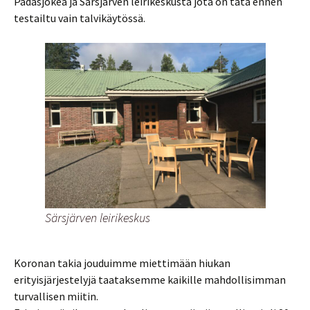
Padasjokea ja Särsjärven leirikeskusta jota on tätä ennen
testailtu vain talvikäytössä.
Särsjärven leirikeskus
Koronan takia jouduimme miettimään hiukan
erityisjärjestelyjä taataksemme kaikille mahdollisimman
turvallisen miitin.