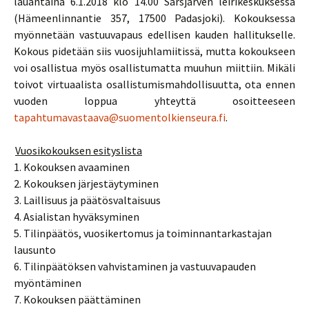
lauantaina 6.1.2018 klo 14.00 Särsjärven leirikeskuksessa
(Hämeenlinnantie 357, 17500 Padasjoki). Kokouksessa
myönnetään vastuuvapaus edellisen kauden hallitukselle.
Kokous pidetään siis vuosijuhlamiitissä, mutta kokoukseen
voi osallistua myös osallistumatta muuhun miittiin. Mikäli
toivot virtuaalista osallistumismahdollisuutta, ota ennen
vuoden loppua yhteyttä osoitteeseen
tapahtumavastaava@suomentolkienseura.fi
.
Vuosikokouksen esityslista
1. Kokouksen avaaminen
2. Kokouksen järjestäytyminen
3. Laillisuus ja päätösvaltaisuus
4. Asialistan hyväksyminen
5. Tilinpäätös, vuosikertomus ja toiminnantarkastajan
lausunto
6. Tilinpäätöksen vahvistaminen ja vastuuvapauden
myöntäminen
7. Kokouksen päättäminen