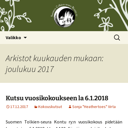
Siirry
Haku:
Valikko
sisältöön
Arkistot kuukauden mukaan:
joulukuu 2017
Kutsu vuosikokoukseen la 6.1.2018
17.12.2017
Kokouskutsut
Sonja "Heathertoes" Virta
Suomen Tolkien-seura Kontu ry:n vuosikokous pidetään