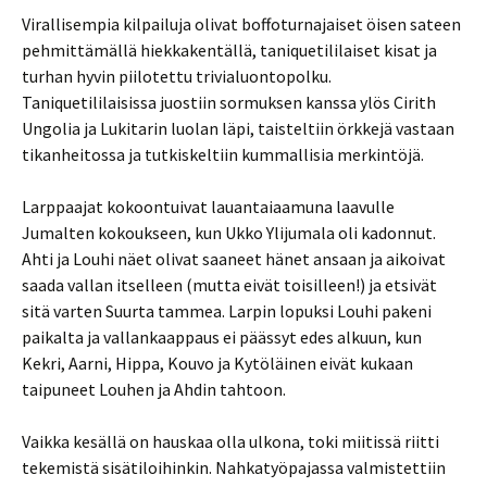
Virallisempia kilpailuja olivat boffoturnajaiset öisen sateen
pehmittämällä hiekkakentällä, taniquetililaiset kisat ja
turhan hyvin piilotettu trivialuontopolku.
Taniquetililaisissa juostiin sormuksen kanssa ylös Cirith
Ungolia ja Lukitarin luolan läpi, taisteltiin örkkejä vastaan
tikanheitossa ja tutkiskeltiin kummallisia merkintöjä.
Larppaajat kokoontuivat lauantaiaamuna laavulle
Jumalten kokoukseen, kun Ukko Ylijumala oli kadonnut.
Ahti ja Louhi näet olivat saaneet hänet ansaan ja aikoivat
saada vallan itselleen (mutta eivät toisilleen!) ja etsivät
sitä varten Suurta tammea. Larpin lopuksi Louhi pakeni
paikalta ja vallankaappaus ei päässyt edes alkuun, kun
Kekri, Aarni, Hippa, Kouvo ja Kytöläinen eivät kukaan
taipuneet Louhen ja Ahdin tahtoon.
Vaikka kesällä on hauskaa olla ulkona, toki miitissä riitti
tekemistä sisätiloihinkin. Nahkatyöpajassa valmistettiin