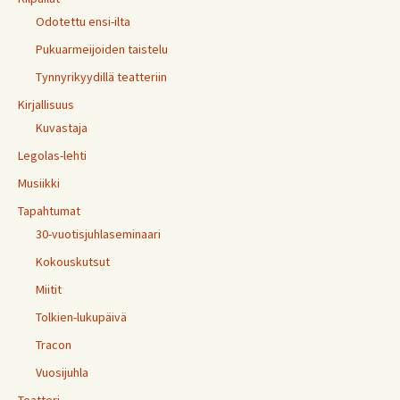
Odotettu ensi-ilta
Pukuarmeijoiden taistelu
Tynnyrikyydillä teatteriin
Kirjallisuus
Kuvastaja
Legolas-lehti
Musiikki
Tapahtumat
30-vuotisjuhlaseminaari
Kokouskutsut
Miitit
Tolkien-lukupäivä
Tracon
Vuosijuhla