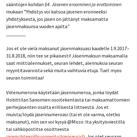
sääntöjen kohdan
§4. Jäsenen eroaminen ja erottaminen
mukaan ”Yhdistys voi katsoa jäsenen eronneeksi
yhdistyksestä, jos jäsen on jättänyt maksamatta
jäsenmaksunsa vuoden ajalta.”
________
Jos et ole vielä maksanut jäsenmaksuasi kaudelle 1.9.2017–
31.8.2018, niin tee se pikaisesti! Jäsenmaksun maksamalla
saat miittialennukset, seuran lehdet, alennuksia seuran
myyntitavaroista sekä muita vaihtuvia etuja. Tuet myös
seuran toimintaa!
Viitenumerona käytetään jäsennumeroa, jonka löydät
Hobittilan Sanomien osoitekentästä tai maksamattomien
perhejäsenten osalta erillisestä liitteestä. Jos et
muista/löydä jäsennumeroasi (tai et ole varma, oletko
maksanut), niin sen voi kysyä @Micco :lta yksityisviestillä
tai sähköpostitse osoitteesta
jasensihteeri@suomentolkienseura.fi
. Jos olet seuraan