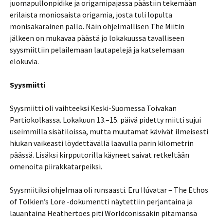
juomapullonpidike ja origamipajassa päästiin tekemään
erilaista moniosaista origamia, josta tuli lopulta
monisakarainen pallo. Näin ohjelmallisen The Miitin
jälkeen on mukavaa päästä jo lokakuussa tavalliseen
syysmiittiin pelailemaan lautapelejä ja katselemaan
elokuvia.
Syysmiitti
Syysmiitti oli vaihteeksi Keski-Suomessa Toivakan
Partiokolkassa. Lokakuun 13.–15. päivä pidetty miitti sujui
useimmilla sisätiloissa, mutta muutamat kävivät ilmeisesti
hiukan vaikeasti löydettävällä laavulla parin kilometrin
päässä. Lisäksi kirpputorilla käyneet saivat retkeltään
omenoita piirakkatarpeiksi.
Syysmiitiksi ohjelmaa oli runsaasti. Eru Ilúvatar – The Ethos
of Tolkien’s Lore -dokumentti näytettiin perjantaina ja
lauantaina Heathertoes piti Worldconissakin pitämänsä