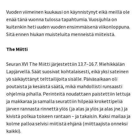
Vuoden viimeinen kuukausi on käynnistynyt eikä meillä ole
enää tänä vuonna tulossa tapahtumia. Vuosijuhla on
kuitenkin heti uuden vuoden ensimmäisenä viikonloppuna.
Sitä ennen hiukan muisteluita menneistä miiteistä.
The Miitti
Seuran XVI The Miitti järjestettiin 13.7–16.7. Miehikkälän
Lapjärvellä. Säät suosivat kohtalaisesti, eikä yksi sateinen
yö säikäyttänyt telttailijoita sisälle. Päiväsaikaan oli
poutaista ja kesäistä säätä, mikä mahdollisti runsaasti
ohjelmia pihalla. Perinteitä noudattaen paistettiin lettuja
ja makkaraa ja samalla seurattiin hilpeää krokettipeliä
järven rannasta rinnettä ylös (ja alas ja ylös ja alas jne.) ja
kivistä polkua toiseen rantaan – ja takaisin. Kaksi mailaa ja
kolme palloa selvisi miitistä ehjänä (miittaajista onneksi
kaikki).