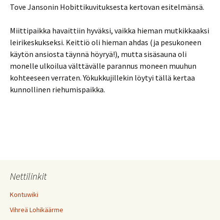
Tove Jansonin Hobittikuvituksesta kertovan esitelmänsä.
Miittipaikka havaittiin hyväksi, vaikka hieman mutkikkaaksi
leirikeskukseksi. Keittiö oli hieman ahdas (ja pesukoneen
käytön ansiosta täynnä höyryä!), mutta sisäsauna oli
monelle ulkoilua välttävälle parannus moneen muuhun
kohteeseen verraten. Yökukkujillekin löytyi tällä kertaa
kunnollinen riehumispaikka.
Nettilinkit
Kontuwiki
Vihreä Lohikäärme