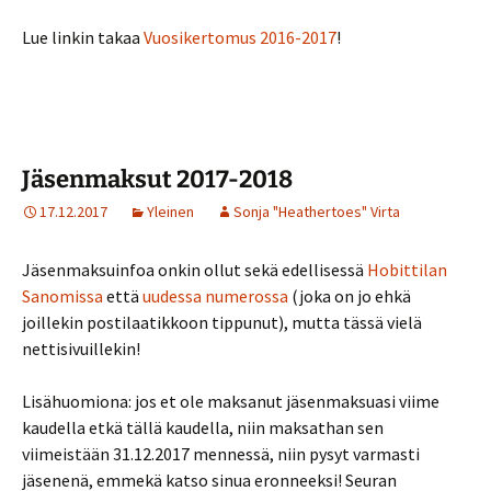
Lue
linkin takaa
Vuosikertomus 2016-2017
!
Jäsenmaksut 2017-2018
17.12.2017
Yleinen
Sonja "Heathertoes" Virta
Jäsenmaksuinfoa onkin ollut sekä edellisessä
Hobittilan
Sanomissa
että
uudessa numerossa
(joka on jo ehkä
joillekin postilaatikkoon tippunut), mutta tässä vielä
nettisivuillekin!
Lisähuomiona: jos et ole maksanut jäsenmaksuasi viime
kaudella etkä tällä kaudella, niin maksathan sen
viimeistään 31.12.2017 mennessä, niin pysyt varmasti
jäsenenä, emmekä katso sinua eronneeksi! Seuran