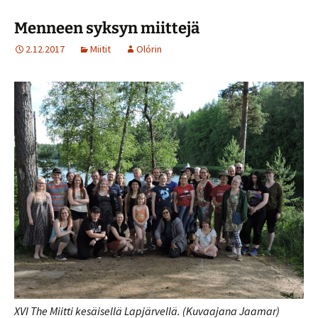
Menneen syksyn miittejä
2.12.2017
Miitit
Olórin
XVI The Miitti kesäisellä Lapjärvellä. (Kuvaajana Jaamar)