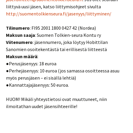
liittyvä uusi jäsen, katso liittymisohjeet sivulta
http://suomentolkienseura.fi/jasenyys/liittyminen/
Tilinumero
: FI95 2001 1800 0427 42 (Nordea)
Maksun saaja
: Suomen Tolkien-seura Kontu ry
Viitenumero
: jäsennumero, joka löytyy Hobittilan
Sanomien osoitekentästä tai erillisestä liitteestä
Maksun määrä
:
●Perusjäsenyys: 18 euroa
●Perhejäsenyys: 10 euroa (jos samassa osoitteessa asuu
myös perusjäsen – ei sisällä lehtiä)
●Kannattajajäsenyys: 50 euroa.
HUOM! Mikäli yhteystietosi ovat muuttuneet, niin
ilmoitathan uudet jäsensihteerille!