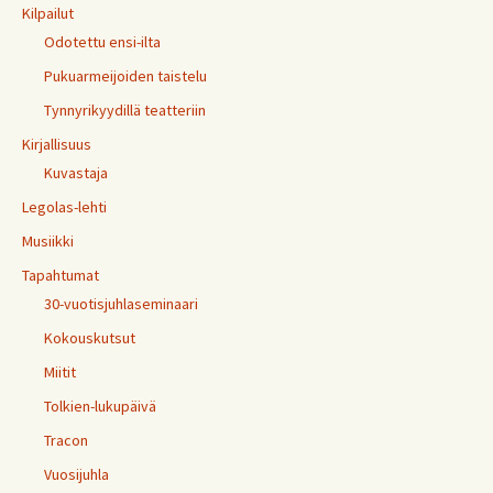
Kilpailut
Odotettu ensi-ilta
Pukuarmeijoiden taistelu
Tynnyrikyydillä teatteriin
Kirjallisuus
Kuvastaja
Legolas-lehti
Musiikki
Tapahtumat
30-vuotisjuhlaseminaari
Kokouskutsut
Miitit
Tolkien-lukupäivä
Tracon
Vuosijuhla