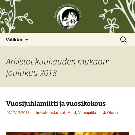
Siirry
Haku:
Valikko
sisältöön
Arkistot kuukauden mukaan:
joulukuu 2018
Vuosijuhlamiitti ja vuosikokous
17.12.2018
Kokouskutsut
,
Miitit
,
Vuosijuhla
Olórin