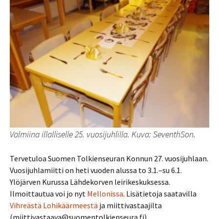
Valmiina illalliselle 25. vuosijuhlilla. Kuva: SeventhSon.
Tervetuloa Suomen Tolkienseuran Konnun 27. vuosijuhlaan.
Vuosijuhlamiitti on heti vuoden alussa to 3.1.–su 6.1.
Ylöjärven Kurussa Lähdekorven leirikeskuksessa.
Ilmoittautua voi jo nyt
Mellonissa
. Lisätietoja saatavilla
Vihreästä Lohikäärmeestä
ja miittivastaajilta
(miittivastaava@suomentolkienseura.fi).