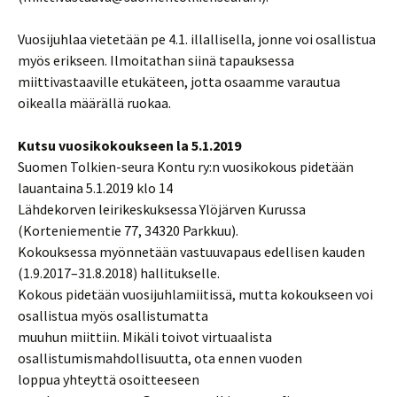
Vuosijuhlaa vietetään pe 4.1. illallisella, jonne voi osallistua
myös erikseen. Ilmoitathan siinä tapauksessa
miittivastaaville etukäteen, jotta osaamme varautua
oikealla määrällä ruokaa.
Kutsu vuosikokoukseen la 5.1.2019
Suomen Tolkien-seura Kontu ry:n vuosikokous pidetään
lauantaina 5.1.2019 klo 14
Lähdekorven leirikeskuksessa Ylöjärven Kurussa
(Korteniementie 77, 34320 Parkkuu).
Kokouksessa myönnetään vastuuvapaus edellisen kauden
(1.9.2017–31.8.2018) hallitukselle.
Kokous pidetään vuosijuhlamiitissä, mutta kokoukseen voi
osallistua myös osallistumatta
muuhun miittiin. Mikäli toivot virtuaalista
osallistumismahdollisuutta, ota ennen vuoden
loppua yhteyttä osoitteeseen