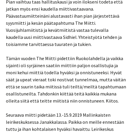
Pian vaihtuu taas hallituskausi ja voin ilokseni todeta että
jatkan myös ensi kaudella miittivastaavana.
Päävastuumiitteinäni alustavasti ihan pian järjestettävä
syysmiitti ja kesän päätapahtuma The Miitti.
Vuosijuhlamiitistä ja kevätmiitistä vastaa tulevalla
kaudella uusi miittivastaava Sidhiel. Yhteistyötä tehden ja
toisiamme tarvittaessa tuuraten ja tukien.
Tämän vuoden The Miitti pidettiin Ruokolahdella ja vaikka
sijainti oli syrjäinen saatiin miittiin paljon osallistujia ja
moni kehui miittiä todella hyväksi ja onnistuneeksi. Hyvät
säät ja upeat vieraat toki nostivat tunnelmaa, mutta väitän
että se suurin taika miitissä tuli teiltä/meiltä tapahtumaan
osallistuneilta. Tahdonkin kiittää teitä kaikkia mukana
olleita siitä että teitte miitistä niin onnistuneen. Kiitos.
Seuraava miitti pidetään 13.-15.9.2019 Mallinkaisten
leirikeskuksessa Janakkalassa. Paikka on meille ennestään
tuttu ja ihan kohtalaisen hyväksi havaittu. Leirikeskus