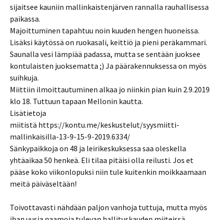
sijaitsee kauniin mallinkaistenjärven rannalla rauhallisessa
paikassa.
Majoittuminen tapahtuu noin kuuden hengen huoneissa.
Lisäksi käytössä on ruokasali, keittiö ja pieni peräkammari.
Saunalla vesi lämpiää padassa, mutta se sentään juoksee
kontulaisten juoksematta ;) Ja päärakennuksessa on myös
suihkuja.
Miittiin ilmoittautuminen alkaa jo niinkin pian kuin 2.9.2019
klo 18. Tuttuun tapaan Mellonin kautta.
Lisätietoja
miitistä https://kontu.me/keskustelut/syysmiitti-
mallinkaisilla-13-9-15-9-2019.6334/
Sänkypaikkoja on 48 ja leirikeskuksessa saa oleskella
yhtäaikaa 50 henkeä. Eli tilaa pitäisi olla reilusti. Jos et
pääse koko viikonlopuksi niin tule kuitenkin moikkaamaan
meitä päiväseltään!
Toivottavasti nähdään paljon vanhoja tuttuja, mutta myös
ihan uusia naamoja tulevan hallituskauden miiteissä.