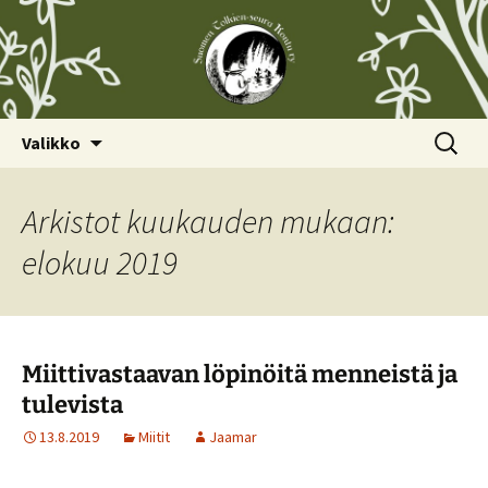
Siirry
Haku:
Valikko
sisältöön
Arkistot kuukauden mukaan:
elokuu 2019
Miittivastaavan löpinöitä menneistä ja
tulevista
13.8.2019
Miitit
Jaamar