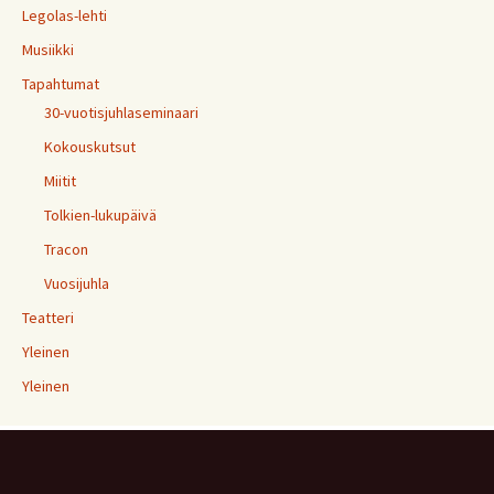
Legolas-lehti
Musiikki
Tapahtumat
30-vuotisjuhlaseminaari
Kokouskutsut
Miitit
Tolkien-lukupäivä
Tracon
Vuosijuhla
Teatteri
Yleinen
Yleinen