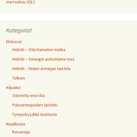
marraskuu 2012
Kategoriat
Elokuvat
Hobitti – Odottamaton matka
Hobitti – Smaugin autioittama maa
Hobitti – Viiden armeijan taistelu
Tolkien
Kilpailut
Odotettu ensi-ilta
Pukuarmeijoiden taistelu
Tynnyrikyydillä teatteriin
Kirjallisuus
Kuvastaja