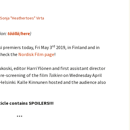
Sonja "Heathertoes" Virta
sion:
täällä/here
)
rd
 premiers today, Fri May 3
2019, in Finland and in
 check the
Nordisk Film page
!
oski, editor Harri Ylönen and first assistant director
pre-screening of the film
Tolkien
on Wednesday April
Helsinki. Kalle Kinnunen hosted and the audience also
ticle contains SPOILERS!!!
***