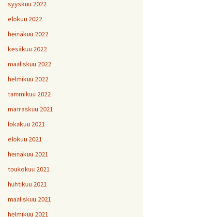
H
5
V
2
syyskuu 2022
1
H
H
H
1
9
8
V
elokuu 2022
H
Y
6
7
heinäkuu 2022
H
H
H
V
1
1
9
kesäkuu 2022
H
7
maaliskuu 2022
H
H
H
1
1
1
helmikuu 2022
V
tammikuu 2022
H
H
H
1
1
1
V
marraskuu 2021
lokakuu 2021
V
H
V
Y
1
elokuu 2021
heinäkuu 2021
V
toukokuu 2021
H
1
huhtikuu 2021
maaliskuu 2021
helmikuu 2021