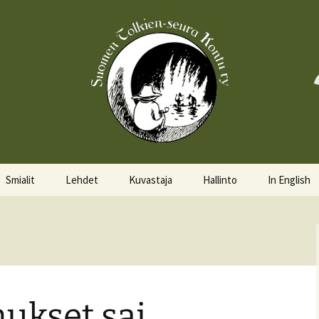
Smialit
Lehdet
Kuvastaja
Hallinto
In English
Aktiivisia smialeita
Hobittilan Sanomat
Hallitus
About the 
Smialkilpailu
Legolas
Hallituskalenteri
Events
Lomakkeet
ukset sai
Pöytäkirjat