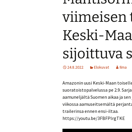
Turvallisuussuun
viimeisen 
Menneitä tapaht
Keski-Maan
sijoittuva 
24.8.2022
Elokuvat
Ilma
Amazonin uusi Keski-Maan toiselle
suoratoistopalvelussa pe 2.9. Sarj
aamuneljältä Suomen aikaa ja sen j
viikossa aamuseitsemältä perjanta
trailerinsa ennen ensi-iltaa.
https://youtu.be/3FBFPlrgTKE