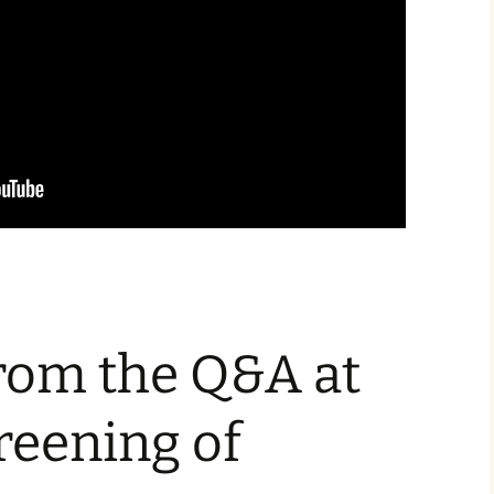
rom the Q&A at
reening of