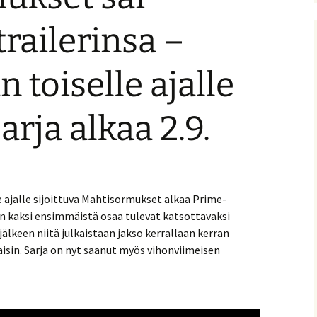
nitelma
trailerinsa –
umia
Suomen Tolkien-seuran
Ohjelma
30-vuotisjuhlaseminaari
 toiselle ajalle
Puhujat
sarja alkaa 2.9.
Hyvä tietää
 ajalle sijoittuva Mahtisormukset alkaa Prime-
an kaksi ensimmäistä osaa tulevat katsottavaksi
älkeen niitä julkaistaan jakso kerrallaan kerran
isin. Sarja on nyt saanut myös vihonviimeisen