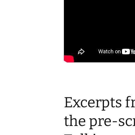
Excerpts f
the pre-sc