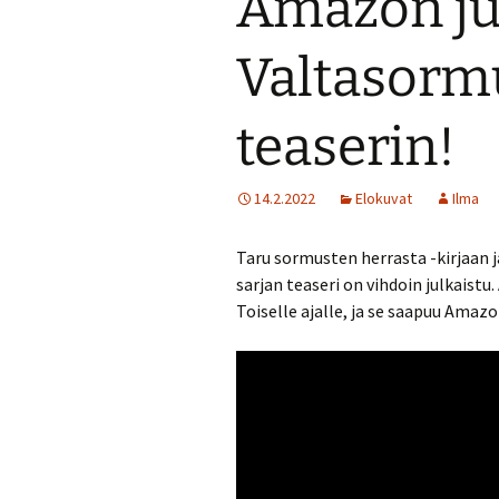
Amazon jul
Valtasorm
teaserin!
14.2.2022
Elokuvat
Ilma
Taru sormusten herrasta -kirjaan j
sarjan teaseri on vihdoin julkaist
Toiselle ajalle, ja se saapuu Amaz