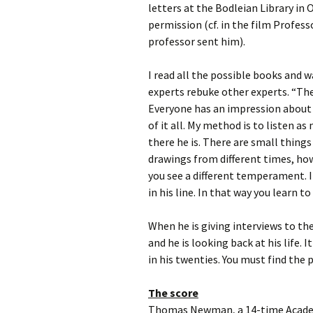
letters at the Bodleian Library in 
permission (cf. in the film Profess
professor sent him).
I read all the possible books and w
experts rebuke other experts. “They
Everyone has an impression about w
of it all. My method is to listen a
there he is. There are small things
drawings from different times, ho
you see a different temperament. I
in his line. In that way you learn t
When he is giving interviews to the 
and he is looking back at his life. 
in his twenties. You must find the pe
The score
Thomas Newman, a 14-time Academ