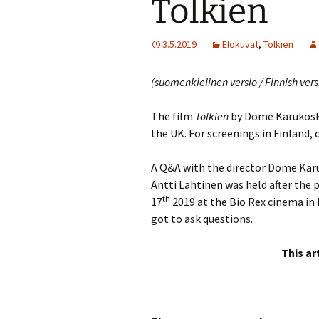
Tolkien
3.5.2019
Elokuvat
,
Tolkien
(suomenkielinen versio / Finnish ver
The film
Tolkien
by Dome Karukoski
the UK. For screenings in Finland,
A Q&A with the director Dome Karuk
Antti Lahtinen was held after the 
th
17
2019 at the Bio Rex cinema in 
got to ask questions.
This ar