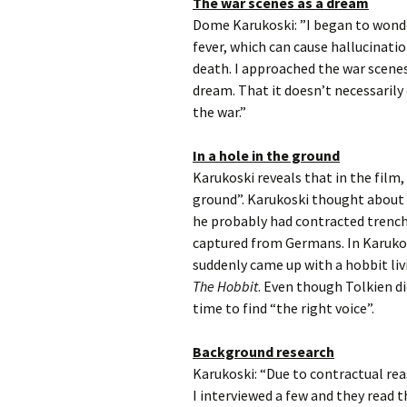
The war scenes as a dream
Dome Karukoski: ”I began to wonde
fever, which can cause hallucinatio
death. I approached the war scenes
dream. That it doesn’t necessarily 
the war.”
In a hole in the ground
Karukoski reveals that in the film,
ground”. Karukoski thought about 
he probably had contracted trench 
captured from Germans. In Karuko
suddenly came up with a hobbit liv
The Hobbit
. Even though Tolkien di
time to find “the right voice”.
Background research
Karukoski: “Due to contractual rea
I interviewed a few and they read t