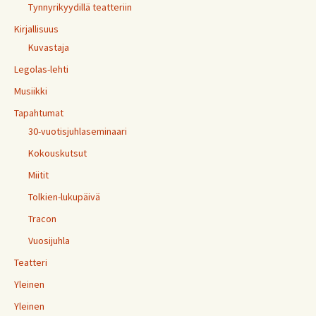
Tynnyrikyydillä teatteriin
Kirjallisuus
Kuvastaja
Legolas-lehti
Musiikki
Tapahtumat
30-vuotisjuhlaseminaari
Kokouskutsut
Miitit
Tolkien-lukupäivä
Tracon
Vuosijuhla
Teatteri
Yleinen
Yleinen