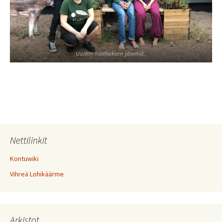
Uuden hallituksen jäseniä .
Nettilinkit
Kontuwiki
Vihreä Lohikäärme
Arkistot