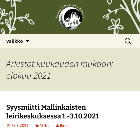
Siirry
Haku:
Valikko
sisältöön
Arkistot kuukauden mukaan:
elokuu 2021
Syysmiitti Mallinkaisten
leirikeskuksessa 1.-3.10.2021
23.8.2021
Miitit
Ilma