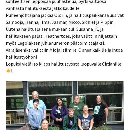
suhteellisen leppoisaa puuhastelua, pyrki valtaosa
vanhasta hallituksesta jatkokaudelle.
Puheenjohtajana jatkaa Olorin, ja hallituspaikkansa uusivat
Samooja, Hanna, Ilma, Jaamar, Micco, Sidhiel ja Pippin.
Uutena hallituslaisena mukaan tuli Susanna_K, ja
hallitukseen palasi Heathertoes, joka valittiin hiljattain
myös Legolaksen juhlanumeron päätoimittajaksi.
Varajäseniksi valittiin Mic ja Isilmire. Onnea kaikille ja intoa
hallitustyöhön!
Lopuksi vielä iso kiitos hallitustyöstä luopuvalle Cirdanille
!