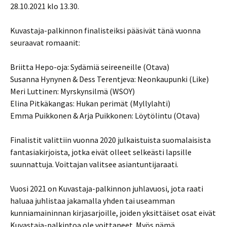
28.10.2021 klo 13.30.
Kuvastaja-palkinnon finalisteiksi pääsivät tänä vuonna
seuraavat romaanit:
Briitta Hepo-oja: Sydämiä seireeneille (Otava)
Susanna Hynynen & Dess Terentjeva: Neonkaupunki (Like)
Meri Luttinen: Myrskynsilmä (WSOY)
Elina Pitkäkangas: Hukan perimät (Myllylahti)
Emma Puikkonen & Arja Puikkonen: Löytölintu (Otava)
Finalistit valittiin vuonna 2020 julkaistuista suomalaisista
fantasiakirjoista, jotka eivät olleet selkeästi lapsille
suunnattuja. Voittajan valitsee asiantuntijaraati.
Vuosi 2021 on Kuvastaja-palkinnon juhlavuosi, jota raati
haluaa juhlistaa jakamalla yhden tai useamman
kunniamaininnan kirjasarjoille, joiden yksittäiset osat eivät
Kuvastaja-palkintoa ole voittaneet. Myös nämä