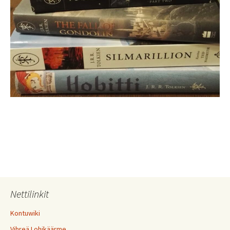
Nettilinkit
Kontuwiki
Vihreä Lohikäärme