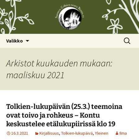
Siirry
Haku:
Valikko
sisältöön
Arkistot kuukauden mukaan:
maaliskuu 2021
Tolkien-lukupäivän (25.3.) teemoina
ovat toivo ja rohkeus – Kontu
keskustelee etälukupiirissä klo 19
16.3.2021
Kirjallisuus
,
Tolkien-lukupäivä
,
Yleinen
Ilma