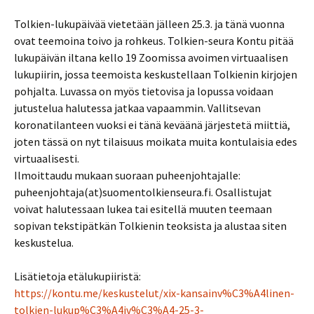
Tolkien-lukupäivää vietetään jälleen 25.3. ja tänä vuonna
ovat teemoina toivo ja rohkeus. Tolkien-seura Kontu pitää
lukupäivän iltana kello 19 Zoomissa avoimen virtuaalisen
lukupiirin, jossa teemoista keskustellaan Tolkienin kirjojen
pohjalta. Luvassa on myös tietovisa ja lopussa voidaan
jutustelua halutessa jatkaa vapaammin. Vallitsevan
koronatilanteen vuoksi ei tänä keväänä järjestetä miittiä,
joten tässä on nyt tilaisuus moikata muita kontulaisia edes
virtuaalisesti.
Ilmoittaudu mukaan suoraan puheenjohtajalle:
puheenjohtaja(at)suomentolkienseura.fi. Osallistujat
voivat halutessaan lukea tai esitellä muuten teemaan
sopivan tekstipätkän Tolkienin teoksista ja alustaa siten
keskustelua.
Lisätietoja etälukupiiristä:
https://kontu.me/keskustelut/xix-kansainv%C3%A4linen-
tolkien-lukup%C3%A4iv%C3%A4-25-3-