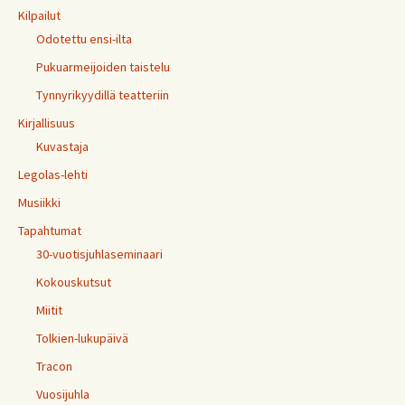
Kilpailut
Odotettu ensi-ilta
Pukuarmeijoiden taistelu
Tynnyrikyydillä teatteriin
Kirjallisuus
Kuvastaja
Legolas-lehti
Musiikki
Tapahtumat
30-vuotisjuhlaseminaari
Kokouskutsut
Miitit
Tolkien-lukupäivä
Tracon
Vuosijuhla