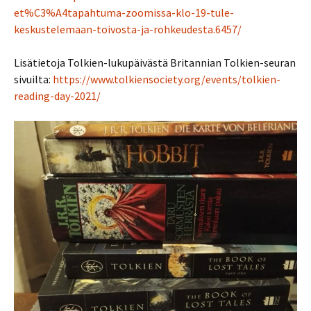
et%C3%A4tapahtuma-zoomissa-klo-19-tule-
keskustelemaan-toivosta-ja-rohkeudesta.6457/
Lisätietoja Tolkien-lukupäivästä Britannian Tolkien-seuran
sivuilta:
https://www.tolkiensociety.org/events/tolkien-
reading-day-2021/