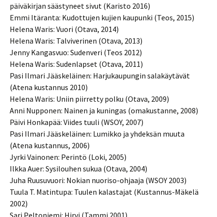
päiväkirjan säästyneet sivut (Karisto 2016)
Emmi Itäranta: Kudottujen kujien kaupunki (Teos, 2015)
Helena Waris: Vuori (Otava, 2014)
Helena Waris: Talviverinen (Otava, 2013)
Jenny Kangasvuo: Sudenveri (Teos 2012)
Helena Waris: Sudenlapset (Otava, 2011)
Pasi Ilmari Jääskeläinen: Harjukaupungin salakäytävät
(Atena kustannus 2010)
Helena Waris: Uniin piirretty polku (Otava, 2009)
Anni Nupponen: Nainen ja kuningas (omakustanne, 2008)
Päivi Honkapää: Viides tuuli (WSOY, 2007)
Pasi Ilmari Jääskeläinen: Lumikko ja yhdeksän muuta
(Atena kustannus, 2006)
Jyrki Vainonen: Perintö (Loki, 2005)
Ilkka Auer: Sysilouhen sukua (Otava, 2004)
Juha Ruusuvuori: Nokian nuoriso-ohjaaja (WSOY 2003)
Tuula T. Matintupa: Tuulen kalastajat (Kustannus-Mäkelä
2002)
Sari Peltoniemi: Hirvi (Tammi 2001)