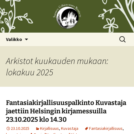
Siirry
Haku:
Valikko
sisältöön
Arkistot kuukauden mukaan:
lokakuu 2025
Fantasiakirjallisuuspalkinto Kuvastaja
jaettiin Helsingin kirjamessuilla
23.10.2025 klo 14.30
23.10.2025
Kirjallisuus
,
Kuvastaja
Fantasiakirjallisuus
,