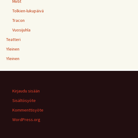
Miitit
Tolkien-lukupäivä
Tracon
Vuosijuhla
Teatteri
Yleinen
Yleinen
Kirjaudu sisään
Sisältösyöte
Kommenttisyöte
WordPress.org