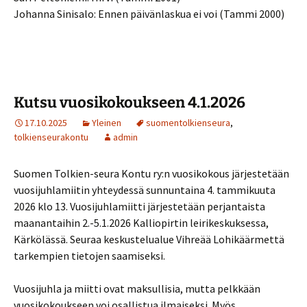
Johanna Sinisalo: Ennen päivänlaskua ei voi (Tammi 2000)
Kutsu vuosikokoukseen 4.1.2026
17.10.2025
Yleinen
suomentolkienseura
,
tolkienseurakontu
admin
Suomen Tolkien-seura Kontu ry:n vuosikokous järjestetään
vuosijuhlamiitin yhteydessä sunnuntaina 4. tammikuuta
2026 klo 13. Vuosijuhlamiitti järjestetään perjantaista
maanantaihin 2.-5.1.2026 Kalliopirtin leirikeskuksessa,
Kärkölässä. Seuraa keskustelualue Vihreää Lohikäärmettä
tarkempien tietojen saamiseksi.
Vuosijuhla ja miitti ovat maksullisia, mutta pelkkään
vuosikokoukseen voi osallistua ilmaiseksi. Myös