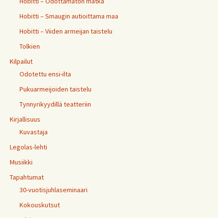
Hobitti – Odottamaton matka
Hobitti – Smaugin autioittama maa
Hobitti – Viiden armeijan taistelu
Tolkien
Kilpailut
Odotettu ensi-ilta
Pukuarmeijoiden taistelu
Tynnyrikyydillä teatteriin
Kirjallisuus
Kuvastaja
Legolas-lehti
Musiikki
Tapahtumat
30-vuotisjuhlaseminaari
Kokouskutsut