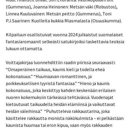
(Gummerus), Joanna Heinonen: Metsän väki (Robustos),
Linnea Kuuluvainen: Metsän peitto (Gummerus), Toni
P.J.Saarinen: Kuolleita kukkia Miasmalasta (Osuuskumma).
Kilpailuun osallistuivat vuonna 2024 julkaistut suomalaiset
fantasiaromaanit selkeästi satukirjoiksi laskettavia teoksia
lukuun ottamatta.
Voittajakirjaa luonnehdittiin raadin piirissä seuraavasti:
“Omaperäinen taikuus, kaunis kieli ja todella eheä
kokonaisuus.” “Huumaavan romanttinen, ja
poikkeuksellisen lyyristä fantasiaa.” “Hieno ja kaunis
kokonaisuus, joka keskittyy kahden keskenään erilaisen
nuoren kokemuksiin tärkeässä tehtävässä. Vuodenajat
kietoutuvat taikuudella heidän elämiinsä ja vaikuttavat
heidän väleihinsä.” “Puhutteleva rakkaustarina, joka
käsittelee rakkautta monista näkökulmista – ei pelkästään
kaunista huumaa tai eron kipua, vaan myös rakkauden