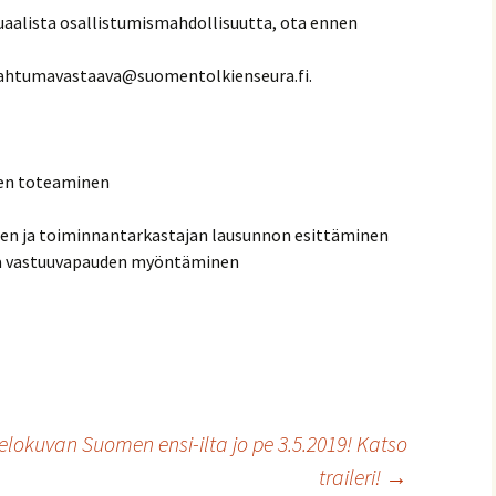
tuaalista osallistumismahdollisuutta, ota ennen
pahtumavastaava@suomentolkienseura.fi.
uden toteaminen
sen ja toiminnantarkastajan lausunnon esittäminen
 ja vastuuvapauden myöntäminen
lokuvan Suomen ensi-ilta jo pe 3.5.2019! Katso
traileri!
→