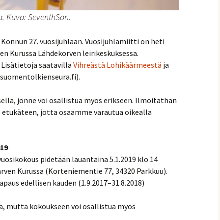
lla. Kuva: SeventhSon.
onnun 27. vuosijuhlaan. Vuosijuhlamiitti on heti
rven Kurussa Lähdekorven leirikeskuksessa.
. Lisätietoja saatavilla
Vihreästä Lohikäärmeestä
ja
@suomentolkienseura.fi).
isella, jonne voi osallistua myös erikseen. Ilmoitathan
le etukäteen, jotta osaamme varautua oikealla
019
uosikokous pidetään lauantaina 5.1.2019 klo 14
ärven Kurussa (Korteniementie 77, 34320 Parkkuu).
aus edellisen kauden (1.9.2017–31.8.2018)
ä, mutta kokoukseen voi osallistua myös