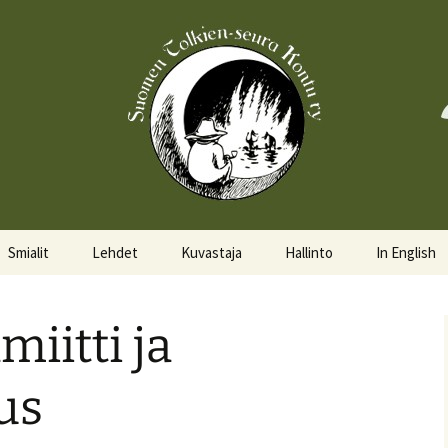
Smialit
Lehdet
Kuvastaja
Hallinto
In English
Aktiivisia smialeita
Hobittilan Sanomat
Hallitus
About the 
miitti ja
Smialkilpailu
Legolas
Hallituskalenteri
Events
Lomakkeet
us
Pöytäkirjat