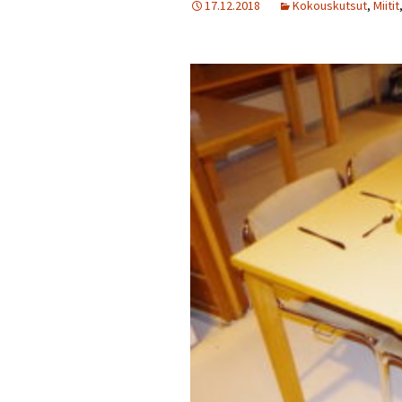
17.12.2018
Kokouskutsut
,
Miitit
Turvallisuussuun
Menneitä tapaht