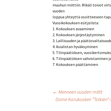
muuhun miittiin. Mikäli toivot vir
vuoden
loppua yhteyttä osoitteeseen ta
Vuosikokouksen esityslista:
1. Kokouksen avaaminen
2. Kokouksen järjestäytyminen
3. Laillisuuden ja päätösvaltaisu
4. Asialistan hyväksyminen
5. Tilinpäätöksen, vuosikertomuk
6. Tilinpäätöksen vahvistaminen
7. Kokouksen päättäminen
Artikkelien
←
Menneen vuoden miitit
Dome Karukosken ”Tolkien”-e