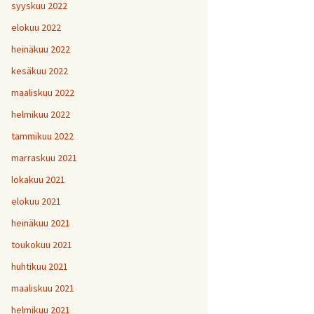
H
5
V
2
syyskuu 2022
1
H
H
H
1
9
8
V
elokuu 2022
H
Y
6
7
heinäkuu 2022
H
H
H
V
1
1
9
kesäkuu 2022
H
7
maaliskuu 2022
H
H
H
1
1
1
helmikuu 2022
V
tammikuu 2022
H
H
H
1
1
1
V
marraskuu 2021
lokakuu 2021
V
H
V
Y
1
elokuu 2021
heinäkuu 2021
V
toukokuu 2021
H
1
huhtikuu 2021
maaliskuu 2021
helmikuu 2021