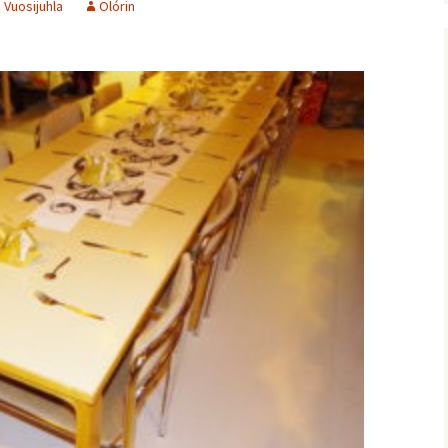
,
Vuosijuhla
Olórin
nitelma
umia
Suomen Tolkien-seuran
Ohjelma
30-vuotisjuhlaseminaari
Puhujat
Hyvä tietää