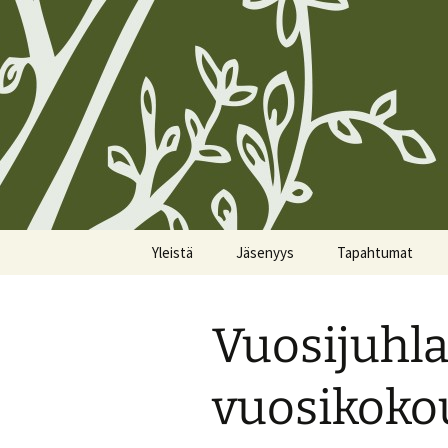
Siirry
Yleistä
Jäsenyys
Tapahtumat
sisältöön
Koirien Silmarillion, The
Kunniajäsenet
Kalenteri
Canine Silmarillion
Vuosijuhla
Liittyminen
Miittiohjeet
Yhdistyksen säännöt
Yhteystietojen
Miittisäännöt
vuosikoko
Yhteystiedot
päivittäminen
Tulevat miitit
Tietosuojakäytännöt