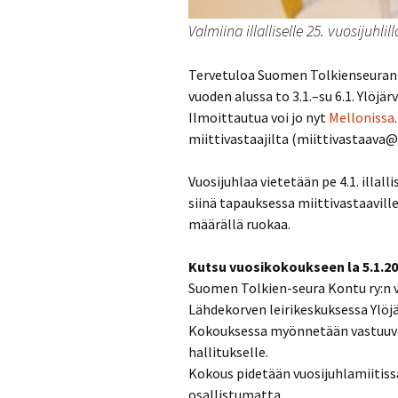
Valmiina illalliselle 25. vuosijuhli
Tervetuloa Suomen Tolkienseuran K
vuoden alussa to 3.1.–su 6.1. Ylöjä
Ilmoittautua voi jo nyt
Mellonissa
miittivastaajilta (miittivastaava
Vuosijuhlaa vietetään pe 4.1. illall
siinä tapauksessa miittivastaavil
määrällä ruokaa.
Kutsu vuosikokoukseen la 5.1.2
Suomen Tolkien-seura Kontu ry:n v
Lähdekorven leirikeskuksessa Ylöj
Kokouksessa myönnetään vastuuvap
hallitukselle.
Kokous pidetään vuosijuhlamiitiss
osallistumatta