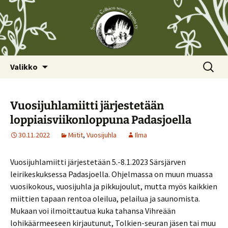
Siirry
Haku:
Valikko
sisältöön
Vuosijuhlamiitti järjestetään
loppiaisviikonloppuna Padasjoella
30.11.2022
Miitit
,
Vuosijuhla
Ilma
Vuosijuhlamiitti järjestetään 5.-8.1.2023 Särsjärven
leirikeskuksessa Padasjoella. Ohjelmassa on muun muassa
vuosikokous, vuosijuhla ja pikkujoulut, mutta myös kaikkien
miittien tapaan rentoa oleilua, pelailua ja saunomista.
Mukaan voi ilmoittautua kuka tahansa Vihreään
lohikäärmeeseen kirjautunut, Tolkien-seuran jäsen tai muu