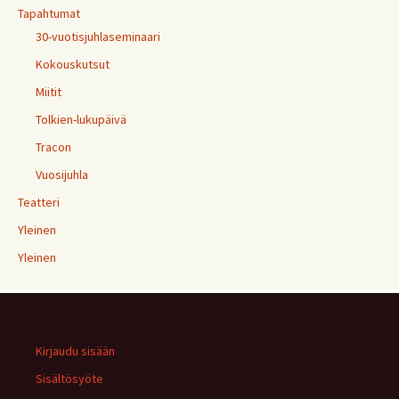
Tapahtumat
30-vuotisjuhlaseminaari
Kokouskutsut
Miitit
Tolkien-lukupäivä
Tracon
Vuosijuhla
Teatteri
Yleinen
Yleinen
Kirjaudu sisään
Sisältösyöte