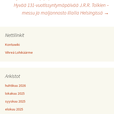
Artikkelien
Hyvää 131-vuotissyntymäpäivää J.R.R. Tolkien –
messu ja maljannosto illalla Helsingissä
→
selaus
Nettilinkit
Kontuwiki
Vihreä Lohikäärme
Arkistot
huhtikuu 2026
lokakuu 2025
syyskuu 2025
elokuu 2025