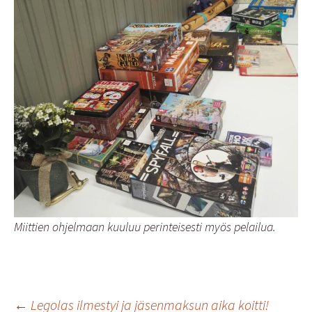
Miittien ohjelmaan kuuluu perinteisesti myös pelailua.
←
Legolas ilmestyi ja jäsenmaksun aika koitti!