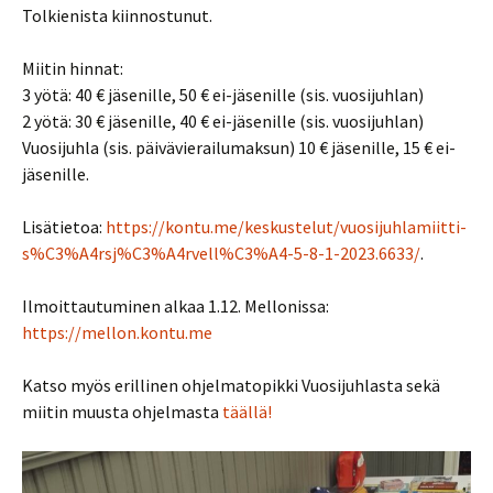
Tolkienista kiinnostunut.
Miitin hinnat:
3 yötä: 40 € jäsenille, 50 € ei-jäsenille (sis. vuosijuhlan)
2 yötä: 30 € jäsenille, 40 € ei-jäsenille (sis. vuosijuhlan)
Vuosijuhla (sis. päivävierailumaksun) 10 € jäsenille, 15 € ei-
jäsenille.
Lisätietoa:
https://kontu.me/keskustelut/vuosijuhlamiitti-
s%C3%A4rsj%C3%A4rvell%C3%A4-5-8-1-2023.6633/
.
Ilmoittautuminen alkaa 1.12. Mellonissa:
https://mellon.kontu.me
Katso myös erillinen ohjelmatopikki Vuosijuhlasta sekä
miitin muusta ohjelmasta
täällä!