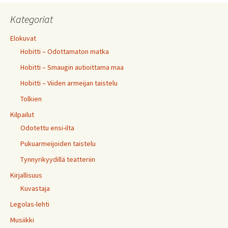
Kategoriat
Elokuvat
Hobitti – Odottamaton matka
Hobitti – Smaugin autioittama maa
Hobitti – Viiden armeijan taistelu
Tolkien
Kilpailut
Odotettu ensi-ilta
Pukuarmeijoiden taistelu
Tynnyrikyydillä teatteriin
Kirjallisuus
Kuvastaja
Legolas-lehti
Musiikki