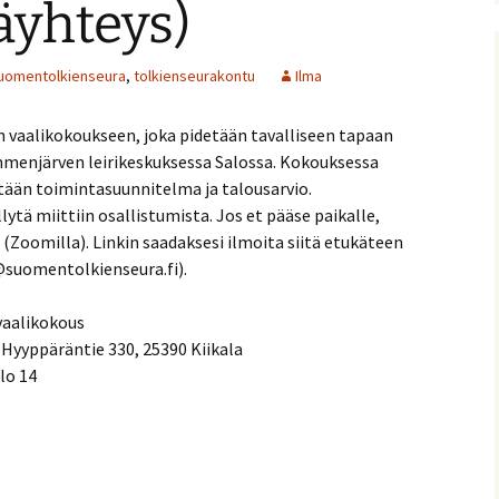
äyhteys)
nitelma
uomentolkienseura
,
tolkienseurakontu
Ilma
umia
Suomen Tolkien-seuran
Ohjelma
30-vuotisjuhlaseminaari
Puhujat
 vaalikokoukseen, joka pidetään tavalliseen tapaan
ammenjärven leirikeskuksessa Salossa. Kokouksessa
Hyvä tietää
ytään toimintasuunnitelma ja talousarvio.
ytä miittiin osallistumista. Jos et pääse paikalle,
 (Zoomilla). Linkin saadaksesi ilmoita siitä etukäteen
suomentolkienseura.fi).
vaalikokous
 Hyyppäräntie 330, 25390 Kiikala
lo 14