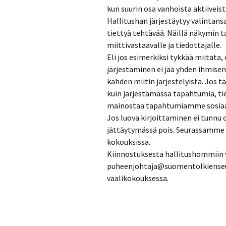
kun suurin osa vanhoista aktiiveist
Hallitushan järjestäytyy valintansa
tiettyä tehtävää. Näillä näkymin ta
miittivastaavalle ja tiedottajalle.
Eli jos esimerkiksi tykkää miitata,
järjestäminen ei jää yhden ihmisen
kahden miitin järjestelyistä. Jos 
kuin järjestämässä tapahtumia, tie
mainostaa tapahtumiamme sosiaal
Jos luova kirjoittaminen ei tunnu 
jättäytymässä pois. Seurassamme s
kokouksissa.
Kiinnostuksesta hallitushommiin v
puheenjohtaja@suomentolkienseura
vaalikokouksessa.