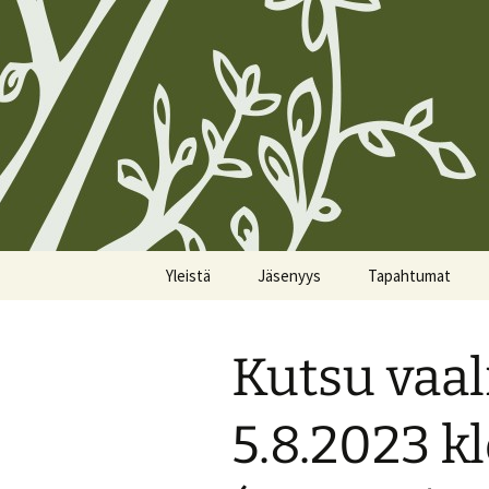
Siirry
Yleistä
Jäsenyys
Tapahtumat
sisältöön
Koirien Silmarillion, The
Kunniajäsenet
Kalenteri
Canine Silmarillion
Kutsu vaa
Liittyminen
Miittiohjeet
Yhdistyksen säännöt
Yhteystietojen
Miittisäännöt
5.8.2023 kl
Yhteystiedot
päivittäminen
Tulevat miitit
Tietosuojakäytännöt