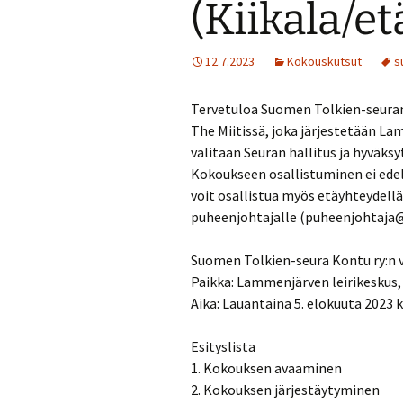
(Kiikala/et
Turvallisuussuun
12.7.2023
Kokouskutsut
s
Menneitä tapaht
Tervetuloa Suomen Tolkien-seuran
The Miitissä, joka järjestetään L
valitaan Seuran hallitus ja hyväks
Kokoukseen osallistuminen ei edell
voit osallistua myös etäyhteydellä
puheenjohtajalle (puheenjohtaja@
Suomen Tolkien-seura Kontu ry:n 
Paikka: Lammenjärven leirikeskus,
Aika: Lauantaina 5. elokuuta 2023 k
Esityslista
1. Kokouksen avaaminen
2. Kokouksen järjestäytyminen