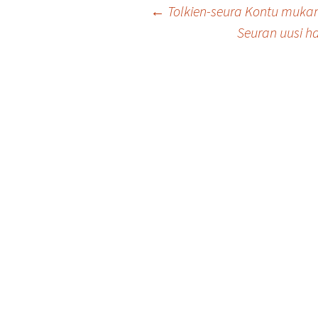
Artikkelien
←
Tolkien-seura Kontu mukana
Seuran uusi ha
selaus