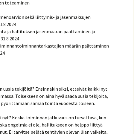
uden toteaminen
 menoarvion sekä liittymis- ja jäsenmaksujen
1.8.2024
inta ja hallituksen jäsenmäärän päättäminen ja
–31.8.2024
atoiminnantoiminnantarkastajien määrän päättäminen
024
 uusia tekijöitä? Ensinnäkin siksi, etteivät kaikki nyt
amassa. Toisekseen on aina hyvä saada uusia tekijöitä,
y pyörittämään samaa tointa vuodesta toiseen.
uri nyt? Koska toiminnan jatkuvuus on turvattava, kun
ska ongelmia ei ole, hallitukseen on helppo liittyä
t. Ei tarvitse pelätä tehtävien olevan liian vaikeita,