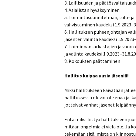
3. Laillisuuden ja päätösvaltaisu
4. Asialistan hyväksyminen
5. Toimintasuunnitelman, tulo- ja
vahvistaminen kaudeksi 1.9.2023–3
6. Hallituksen puheenjohtajan val
jäsenten valinta kaudeksi 1.9.2023
7. Toiminnantarkastajien ja var
ja valinta kaudeksi 1.9.2023–31.8.2
8. Kokouksen päättäminen
Hallitus kaipaa uusia jäseniä!
Miksi hallitukseen kaivataan jälleen
hallituksessa olevat ole enää jatk
jotteivat vanhat jäsenet leipäänn
Entä miksi liittyä hallitukseen ju
mitään ongelmia ei vielä ole. Ja ko
tekemään sitä, mistä on kiinnostunu