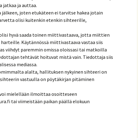
a jatkaa ja auttaa.
 jälkeen, joten etukäteen ei tarvitse hakea jotain
rvetta olisi kuitenkin etenkin sihteerille,
 olisi hyvä saada toinen miittivastaava, jotta miittien
 harteille. Käytännössä miittivastaava vastaa siis
taas viihdyt paremmin omissa oloissasi tai matkoilla
dottajan tehtävät hoituvat mistä vain. Tiedottaja siis
isessa mediassa.
omimmalta alalta, hallituksen nykyinen sihteeri on
ihteerin vastuulla on pöytäkirjan pitäminen
oi mielellään ilmoittaa osoitteseen
.fi tai viimeistään paikan päällä elokuun