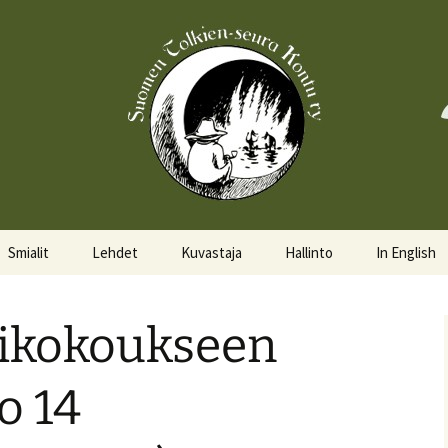
Smialit
Lehdet
Kuvastaja
Hallinto
In English
Aktiivisia smialeita
Hobittilan Sanomat
Hallitus
About the 
likokoukseen
Smialkilpailu
Legolas
Hallituskalenteri
Events
Lomakkeet
o 14
Pöytäkirjat