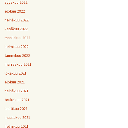
H
5
V
2
syyskuu 2022
1
H
H
H
1
9
8
V
elokuu 2022
H
Y
6
7
heinäkuu 2022
H
H
H
V
1
1
9
kesäkuu 2022
H
7
maaliskuu 2022
H
H
H
1
1
1
helmikuu 2022
V
tammikuu 2022
H
H
H
1
1
1
V
marraskuu 2021
lokakuu 2021
V
H
V
Y
1
elokuu 2021
heinäkuu 2021
V
toukokuu 2021
H
1
huhtikuu 2021
maaliskuu 2021
helmikuu 2021