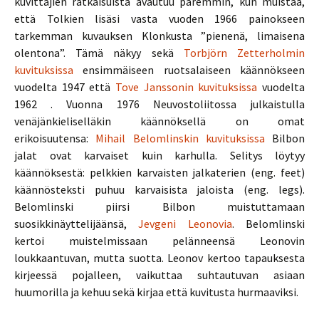
kuvittajien ratkaisuista avautuu paremmin, kun muistaa,
että Tolkien lisäsi vasta vuoden 1966 painokseen
tarkemman kuvauksen Klonkusta ”pienenä, limaisena
olentona”. Tämä näkyy sekä
Torbjörn Zetterholmin
kuvituksissa
ensimmäiseen ruotsalaiseen käännökseen
vuodelta 1947 että
Tove Janssonin kuvituksissa
vuodelta
1962
. Vuonna 1976 Neuvostoliitossa julkaistulla
venäjänkieliselläkin käännöksellä on omat
erikoisuutensa:
Mihail Belomlinskin kuvituksissa
Bilbon
jalat ovat karvaiset kuin karhulla. Selitys löytyy
käännöksestä: pelkkien karvaisten jalkaterien (eng. feet)
käännösteksti puhuu karvaisista jaloista (eng. legs).
Belomlinski piirsi Bilbon muistuttamaan
suosikkinäyttelijäänsä,
Jevgeni Leonovia
. Belomlinski
kertoi muistelmissaan pelänneensä Leonovin
loukkaantuvan, mutta suotta. Leonov kertoo tapauksesta
kirjeessä pojalleen, vaikuttaa suhtautuvan asiaan
huumorilla ja kehuu sekä kirjaa että kuvitusta hurmaaviksi.