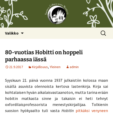
Siirry
Haku:
Valikko
sisältöön
80-vuotias Hobitti on hoppeli
parhaassa iässä
21.9.2017
Kirjallisuus
,
Yleinen
admin
Syyskuun 21. päivä vuonna 1937 julkaistiin kolossa maan
sisällä asuvista olennoista kertova lastenkirja. Kirja sai
kohtalaisen hyvän aikalaisvastaanoton, mutta tarina erään
hobitin matkasta sinne ja takaisin ei heti tehnyt
oxfordilaisprofessorista menestyskirjailijaa. Tolkienin
suosion hyökyaalto tuli vasta
Hobitin
p
itkäksi venyneen