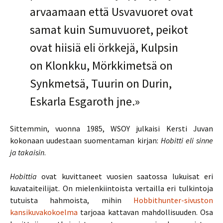
arvaamaan että Usvavuoret ovat
samat kuin Sumuvuoret, peikot
ovat hiisiä eli örkkejä, Kulpsin
on Klonkku, Mörkkimetsä on
Synkmetsä, Tuurin on Durin,
Eskarla Esgaroth jne.»
Sittemmin, vuonna 1985, WSOY julkaisi Kersti Juvan
kokonaan uudestaan suomentaman kirjan:
Hobitti eli sinne
ja takaisin
.
Hobittia
ovat kuvittaneet vuosien saatossa lukuisat eri
kuvataiteilijat. On mielenkiintoista vertailla eri tulkintoja
tutuista hahmoista, mihin
Hobbithunter-sivuston
kansikuvakokoelma
tarjoaa kattavan mahdollisuuden. Osa