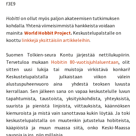
f3E9
Hobitti
on ollut myös paljon akateemisen tutkimuksen
kohdalla. Yhtenä viimeisimmistä hankkeista voidaan
mainita
World Hobbit Project
.
Keskustelupalstalle on
koottu
linkkejä yksittäisiin artikkeleihin
.
Suomen Tolkien-seura Kontu järjestää nettilukupiirin.
Tervetuloa mukaan
Hobitin 80-vuotisjuhlaluentaan
, olit
sitten uusi lukija tai muistoja virkistävä konkari!
Keskustelupalstalla julkaistaan viikon välein
alustuspuheenvuoro aina yhdestä teoksen luvusta
kerrallaan. Sen jälkeen sana on vapaa keskustelulle luvun
tapahtumista, taustoista, yksityiskohdista, yhteyksistä,
suurista ja pienistä linjoista, viittauksista, käännöksen
kiemuroista ja mistä vain sanottavaa kukin löytää. Ja toki
keskustelupalstalla on muutenkin jutustelua hobiteista,
kääpiöistä ja muun muassa siitä, onko Keski-Maassa
saunoja ja jos, niin millaisia.