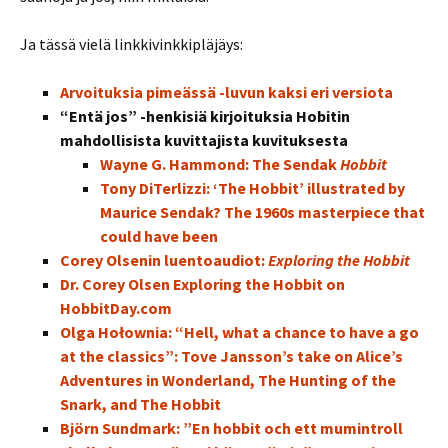
Ja tässä vielä linkkivinkkipläjäys:
Arvoituksia pimeässä -luvun kaksi eri versiota
“Entä jos” -henkisiä kirjoituksia Hobitin
mahdollisista kuvittajista kuvituksesta
Wayne G. Hammond: The Sendak
Hobbit
Tony DiTerlizzi: ‘The Hobbit’ illustrated by
Maurice Sendak? The 1960s masterpiece that
could have been
Corey Olsenin luentoaudiot:
Exploring the Hobbit
Dr. Corey Olsen Exploring the Hobbit on
HobbitDay.com
Olga Hołownia: “Hell, what a chance to have a go
at the classics”: Tove Jansson’s take on Alice’s
Adventures in Wonderland, The Hunting of the
Snark, and The Hobbit
Björn Sundmark: ”En hobbit och ett mumintroll