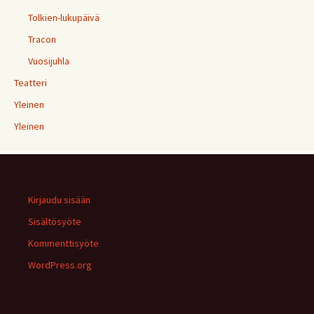
Tolkien-lukupäivä
Tracon
Vuosijuhla
Teatteri
Yleinen
Yleinen
Kirjaudu sisään
Sisältösyöte
Kommenttisyöte
WordPress.org