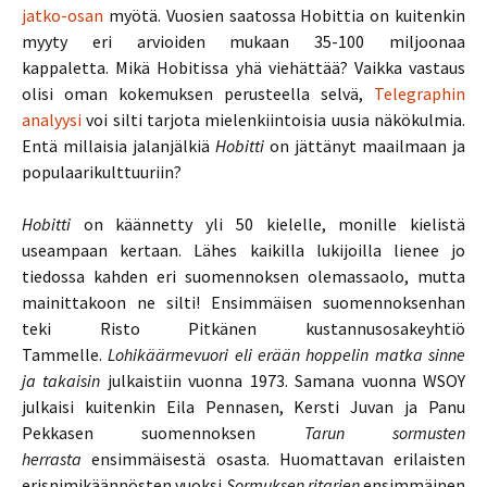
jatko-osan
myötä. Vuosien saatossa Hobittia on kuitenkin
myyty eri arvioiden mukaan 35-100 miljoonaa
kappaletta.
Mikä Hobitissa yhä viehättää? Vaikka vastaus
olisi oman kokemuksen perusteella selvä,
Telegraphin
analyysi
voi silti tarjota mielenkiintoisia uusia näkökulmia.
Entä m
illaisia jalanjälkiä
Hobitti
on jättänyt maailmaan ja
populaarikulttuuriin?
Hobitti
on käännetty yli 50 kielelle, monille kielistä
useampaan kertaan. Lähes kaikilla lukijoilla lienee jo
tiedossa kahden eri suomennoksen olemassaolo, mutta
mainittakoon ne silti! Ensimmäisen suomennoksenhan
teki Risto Pitkänen kustannusosakeyhtiö
Tammelle.
Lohikäärmevuori eli erään hoppelin matka sinne
ja takaisin
julkaistiin
vuonna 1973. Samana vuonna WSOY
julkaisi kuitenkin Eila Pennasen, Kersti Juvan ja Panu
Pekkasen suomennoksen
Tarun sormusten
herrasta
ensimmäisestä osasta. Huomattavan erilaisten
erisnimikäännösten vuoksi
Sormuksen
ritarien
ensimmäinen