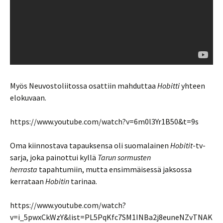
Myös Neuvostoliitossa osattiin mahduttaa
Hobitti
yhteen
elokuvaan.
https://www.youtube.com/watch?v=6m0l3Yr1B50&t=9s
Oma kiinnostava tapauksensa oli suomalainen
Hobitit
-tv-
sarja, joka painottui kyllä
Tarun sormusten
herrasta
tapahtumiin, mutta ensimmäisessä jaksossa
kerrataan
Hobitin
tarinaa.
https://www.youtube.com/watch?
v=i_5pwxCkWzY&list=PL5PqKfc7SM1INBa2j8euneNZvTNAK