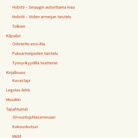
Hobitti – Smaugin autioittama maa
Hobitti – Viiden armeijan taistelu
Tolkien
Kilpailut
Odotettu ensi-ilta
Pukuarmeijoiden taistelu
Tynnyrikyydillä teatteriin
Kirjallisuus
Kuvastaja
Legolas-lehti
Musiikki
Tapahtumat
30-vuotisjuhlaseminaari
Kokouskutsut
Miitit