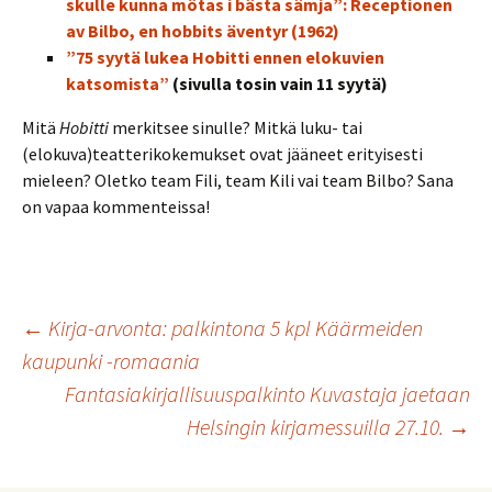
skulle kunna mötas i bästa sämja”: Receptionen
av Bilbo, en hobbits äventyr (1962)
”75 syytä lukea Hobitti ennen elokuvien
katsomista”
(sivulla tosin vain 11 syytä)
Mitä
Hobitti
merkitsee sinulle? Mitkä luku- tai
(elokuva)teatterikokemukset ovat jääneet erityisesti
mieleen? Oletko team Fili, team Kili vai team Bilbo? Sana
on vapaa kommenteissa!
Artikkelien
←
Kirja-arvonta: palkintona 5 kpl Käärmeiden
kaupunki -romaania
Fantasiakirjallisuuspalkinto Kuvastaja jaetaan
selaus
Helsingin kirjamessuilla 27.10.
→