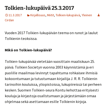
Tolkien-lukupäivä 25.3.2017
11.3.2017
Kirjallisuus
,
Miitit
,
Tolkien-lukupäivä
,
Yleinen
Cirdan
Vuoden 2017 Tolkien-lukupäivän teema on runot ja laulut
Tolkienin teoksissa.
Mikä on Tolkien-lukupäivä?
Tolkien-lukupäivää vietetään vuosittain maaliskuun 25.
päivä. Tolkien Societyn vuonna 2003 käynnistämä ja eri
puolille maailmaa levinnyt tapahtuma rohkaisee ihmisiä
kokoontumaan ja tutustumaan kirjailija J. R. R. Tolkienin
tarinoihin kouluissa, yliopistoissa, lukupiireissä tai perheen
kesken. Suomen Tolkien-seura Kontu kehottaa erityisesti
kouluja ja kirjastoja osallstumaan ja järjestämään omaa
ohjelmaa sekä asettamaan esille Tolkienin kirjoja.