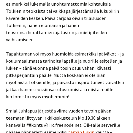
esimerkiksi lukemalla unohtumattomia kohtauksia
Tolkienin teoksista tai vaikkapa järjestämällä lukupiirin
kavereiden kesken. Päivä tarjoaa oivan tilaisuuden
Tolkienin, hänen elämänsä ja hänen
teostensa herättämien ajatusten ja mielipiteiden
vaihtamiseen.
Tapahtuman voi myös huomioida esimerkiksi päiväkoti- ja
koulumaailmassa tarinoita lapsille ja nuorille esitellen ja
lukien – tänä vuonna päivä tosin osuu vähän ikävästi
pitkäperjantain päälle. Mutta koskaan ei ole liian
myöhäistä Tolkienille, ja päivästä inspiroituneet voivatkin
jatkaa hänen teoksiinsa tutustumista ja niistä muille
kertomista myös myöhemmin!
Smial Juhlapuu järjestää viime vuoden tavoin päivän
teemaan liittyvän irkkikeskustelun klo 19.30 alkaen
kanavalla ##kontu @ irc.freenode.net. Oikealle serverille
pääsee näppärästi esimerkiksi
tämän linkin
kautta –