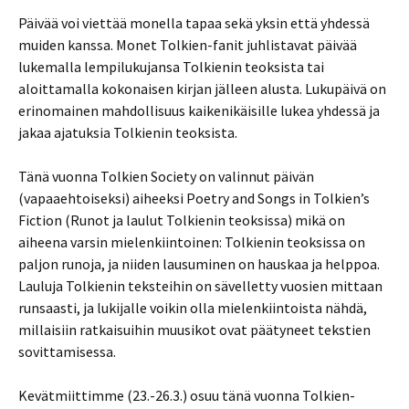
Päivää voi viettää monella tapaa sekä yksin että yhdessä
muiden kanssa. Monet Tolkien-fanit juhlistavat päivää
lukemalla lempilukujansa Tolkienin teoksista tai
aloittamalla kokonaisen kirjan jälleen alusta. Lukupäivä on
erinomainen mahdollisuus kaikenikäisille lukea yhdessä ja
jakaa ajatuksia Tolkienin teoksista.
Tänä vuonna Tolkien Society on valinnut päivän
(vapaaehtoiseksi) aiheeksi Poetry and Songs in Tolkien’s
Fiction (Runot ja laulut Tolkienin teoksissa) mikä on
aiheena varsin mielenkiintoinen: Tolkienin teoksissa on
paljon runoja, ja niiden lausuminen on hauskaa ja helppoa.
Lauluja Tolkienin teksteihin on sävelletty vuosien mittaan
runsaasti, ja lukijalle voikin olla mielenkiintoista nähdä,
millaisiin ratkaisuihin muusikot ovat päätyneet tekstien
sovittamisessa.
Kevätmiittimme (23.-26.3.) osuu tänä vuonna Tolkien-