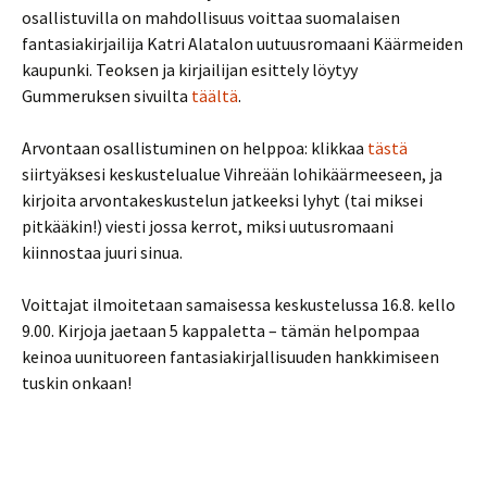
osallistuvilla on mahdollisuus voittaa suomalaisen
fantasiakirjailija Katri Alatalon uutuusromaani Käärmeiden
kaupunki. Teoksen ja kirjailijan esittely löytyy
Gummeruksen sivuilta
täältä
.
Arvontaan osallistuminen on helppoa: klikkaa
tästä
siirtyäksesi keskustelualue Vihreään lohikäärmeeseen, ja
kirjoita arvontakeskustelun jatkeeksi lyhyt (tai miksei
pitkääkin!) viesti jossa kerrot, miksi uutusromaani
kiinnostaa juuri sinua.
Voittajat ilmoitetaan samaisessa keskustelussa 16.8. kello
9.00. Kirjoja jaetaan 5 kappaletta – tämän helpompaa
keinoa uunituoreen fantasiakirjallisuuden hankkimiseen
tuskin onkaan!