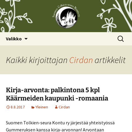
Siirry
Haku:
Valikko
sisältöön
Kaikki kirjoittajan
Cirdan
artikkelit
Kirja-arvonta: palkintona 5 kpl
Käärmeiden kaupunki -romaania
8.8.2017
Yleinen
Cirdan
Suomen Tolkien-seura Kontu ry järjestää yhteistyössä
Gummeruksen kanssa kirja-arvonnan! Arvontaan