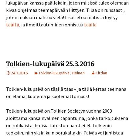
lukupäivän kanssa päällekäin, joten miitissä tulee olemaan
kivaa ohjelmaa teemapäivään liittyen. Tilaa on runsaasti,
joten mukaan mahtuu vielä! Lisätietoa miitistä löytyy
täältä
, ja ilmoittautuminen onnistuu
täällä
.
Tolkien-lukupäivä 25.3.2016
24.3.2016
Tolkien-lukupäivä
,
Yleinen
Cirdan
Tolkien-lukupäivä on täällä taas – ja tällä kertaa teemana
on elämä, kuolema ja kuolemattomuus!
Tolkien-lukupäivä on Tolkien Societyn vuonna 2003
aloittama kansainvälinen tapahtuma, jonka tarkoituksena
on rohkaista ihmisiä tutustumaan J. R. R. Tolkienin
teoksiin, niin yksin kuin porukallakin. Päivää voi juhlistaa