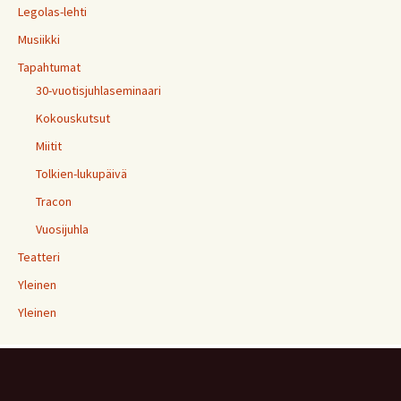
Legolas-lehti
Musiikki
Tapahtumat
30-vuotisjuhlaseminaari
Kokouskutsut
Miitit
Tolkien-lukupäivä
Tracon
Vuosijuhla
Teatteri
Yleinen
Yleinen