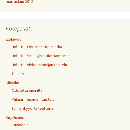
marraskuu 2012
Kategoriat
Elokuvat
Hobitti – Odottamaton matka
Hobitti – Smaugin autioittama maa
Hobitti – Viiden armeijan taistelu
Tolkien
Kilpailut
Odotettu ensi-ilta
Pukuarmeijoiden taistelu
Tynnyrikyydillä teatteriin
Kirjallisuus
Kuvastaja