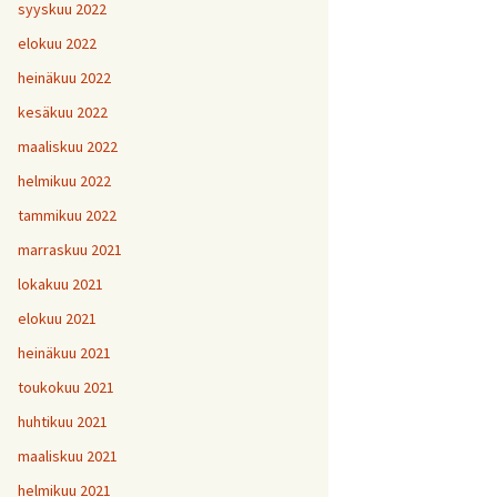
H
5
V
2
syyskuu 2022
1
H
H
H
1
9
8
V
elokuu 2022
H
Y
6
7
heinäkuu 2022
H
H
H
V
1
1
9
kesäkuu 2022
H
7
maaliskuu 2022
H
H
H
1
1
1
helmikuu 2022
V
tammikuu 2022
H
H
H
1
1
1
V
marraskuu 2021
lokakuu 2021
V
H
V
Y
1
elokuu 2021
heinäkuu 2021
V
toukokuu 2021
H
1
huhtikuu 2021
maaliskuu 2021
helmikuu 2021