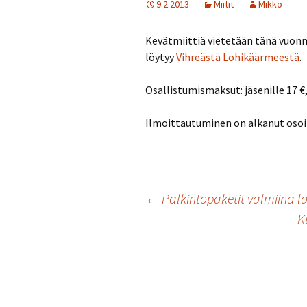
9.2.2013
Miitit
Mikko
Turvallisuussuun
Kevätmiittiä vietetään tänä vuonn
Menneitä tapaht
löytyy
Vihreästä Lohikäärmeestä
.
Osallistumismaksut: jäsenille 17 €,
Ilmoittautuminen on alkanut oso
Artikkelien
←
Palkintopaketit valmiina lä
K
selaus