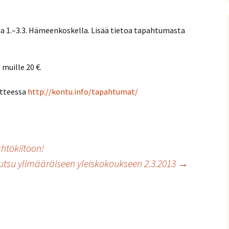
nitelma
a 1.–3.3. Hämeenkoskella. Lisää tietoa tapahtumasta
umia
Suomen Tolkien-seuran
Ohjelma
30-vuotisjuhlaseminaari
Puhujat
 muille 20 €.
Hyvä tietää
itteessa
http://kontu.info/tapahtumat/
htökiitoon!
utsu ylimääräiseen yleiskokoukseen 2.3.2013
→