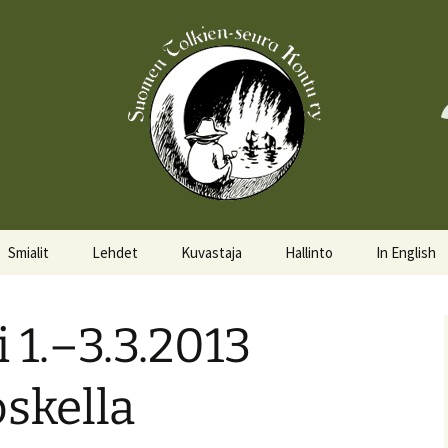
Smialit
Lehdet
Kuvastaja
Hallinto
In English
Aktiivisia smialeita
Hobittilan Sanomat
Hallitus
About the 
 1.–3.3.2013
Smialkilpailu
Legolas
Hallituskalenteri
Events
Lomakkeet
skella
Pöytäkirjat