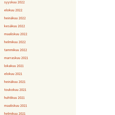
H
5
V
2
syyskuu 2022
1
H
H
H
1
9
8
V
elokuu 2022
H
Y
6
7
heinäkuu 2022
H
H
H
V
1
1
9
kesäkuu 2022
H
7
maaliskuu 2022
H
H
H
1
1
1
helmikuu 2022
V
tammikuu 2022
H
H
H
1
1
1
V
marraskuu 2021
lokakuu 2021
V
H
V
Y
1
elokuu 2021
heinäkuu 2021
V
toukokuu 2021
H
1
huhtikuu 2021
maaliskuu 2021
helmikuu 2021