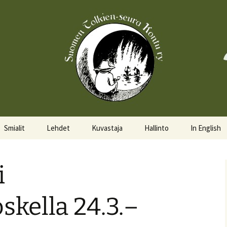
Smialit
Lehdet
Kuvastaja
Hallinto
In English
Aktiivisia smialeita
Hobittilan Sanomat
Hallitus
About the 
i
Smialkilpailu
Legolas
Hallituskalenteri
Events
Lomakkeet
kella 24.3.–
Pöytäkirjat