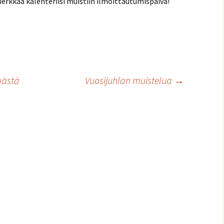
erkkaa kalenteriisi muistiin ilmoittautumispäivä!
mästä
Vuosijuhlan muistelua
→