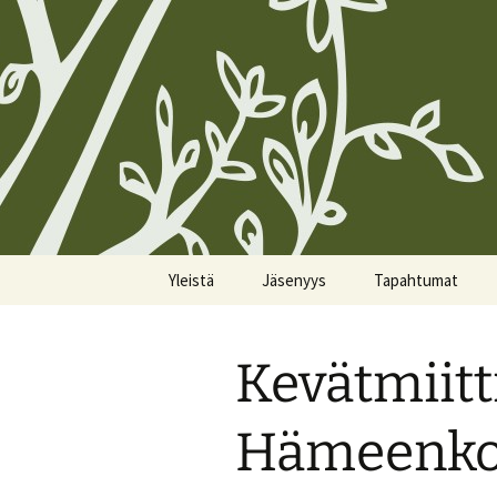
Siirry
Yleistä
Jäsenyys
Tapahtumat
sisältöön
Koirien Silmarillion, The
Kunniajäsenet
Kalenteri
Canine Silmarillion
Kevätmiitt
Liittyminen
Miittiohjeet
Yhdistyksen säännöt
Yhteystietojen
Miittisäännöt
Hämeenkos
Yhteystiedot
päivittäminen
Tulevat miitit
Tietosuojakäytännöt