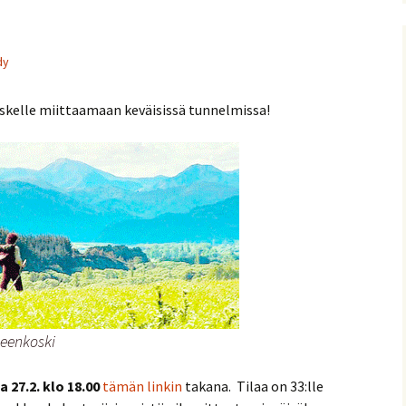
nitelma
dy
umia
Suomen Tolkien-seuran
Ohjelma
30-vuotisjuhlaseminaari
Puhujat
skelle miittaamaan keväisissä tunnelmissa!
Hyvä tietää
meenkoski
 27.2. klo 18.00
tämän linkin
takana. Tilaa on 33:lle