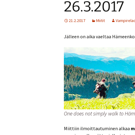
26.3.2017
Turvallisuussuun
21.2.2017
Miitit
Vampirela
Menneitä tapaht
Jälleen on aika vaeltaa Hämeenko
One does not simply walk to Hä
Miittiin ilmoittautuminen alkaa
ma