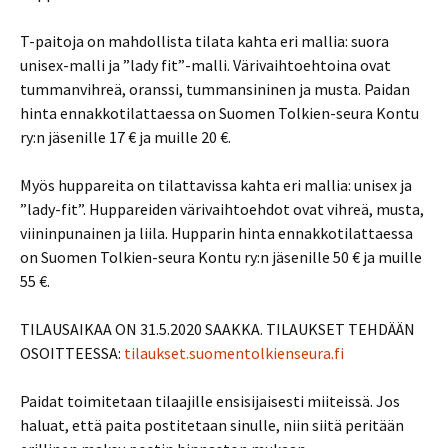
T-paitoja on mahdollista tilata kahta eri mallia: suora
unisex-malli ja ”lady fit”-malli. Värivaihtoehtoina ovat
tummanvihreä, oranssi, tummansininen ja musta. Paidan
hinta ennakkotilattaessa on Suomen Tolkien-seura Kontu
ry:n jäsenille 17 € ja muille 20 €.
Myös huppareita on tilattavissa kahta eri mallia: unisex ja
”lady-fit”. Huppareiden värivaihtoehdot ovat vihreä, musta,
viininpunainen ja liila. Hupparin hinta ennakkotilattaessa
on Suomen Tolkien-seura Kontu ry:n jäsenille 50 € ja muille
55 €.
TILAUSAIKAA ON 31.5.2020 SAAKKA. TILAUKSET TEHDÄÄN
OSOITTEESSA:
tilaukset.suomentolkienseura.fi
Paidat toimitetaan tilaajille ensisijaisesti miiteissä. Jos
haluat, että paita postitetaan sinulle, niin siitä peritään