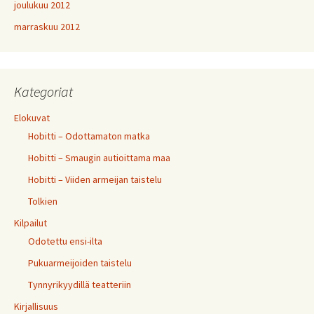
joulukuu 2012
marraskuu 2012
Kategoriat
Elokuvat
Hobitti – Odottamaton matka
Hobitti – Smaugin autioittama maa
Hobitti – Viiden armeijan taistelu
Tolkien
Kilpailut
Odotettu ensi-ilta
Pukuarmeijoiden taistelu
Tynnyrikyydillä teatteriin
Kirjallisuus