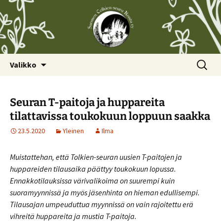
Siirry
Haku:
Valikko
sisältöön
Seuran T-paitoja ja huppareita
tilattavissa toukokuun loppuun saakka
23.5.2020
Yleinen
Ilma
Muistattehan, että Tolkien-seuran uusien T-paitojen ja
huppareiden tilausaika päättyy toukokuun lopussa.
Ennakkotilauksissa värivalikoima on suurempi kuin
suoramyynnissä ja myös jäsenhinta on hieman edullisempi.
Tilausajan umpeuduttua myynnissä on vain rajoitettu erä
vihreitä huppareita ja mustia T-paitoja.