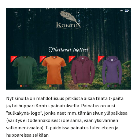
Nyt sinulla on mahdollisuus pitkästä aikaa tilata t-paita
ja/tai huppari Kontu-painatuksella. Painatus on uusi
”sulkakynä-logo”, jonka näet mm. tämän sivun yläpalkissa
(väritys ei todennäköisesti ole sama, vaan yksivärinen
valkoinen/vaalea). T-paidoissa painatus tulee eteen ja
huppareissa selkään.