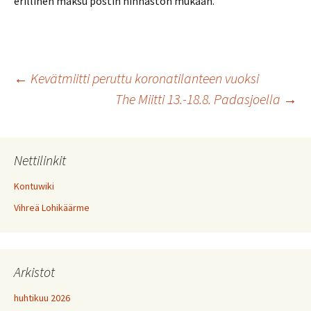
erillinen maksu postin hinnaston mukaan.
Artikkelien
←
Kevätmiitti peruttu koronatilanteen vuoksi
The Miitti 13.-18.8. Padasjoella
→
selaus
Nettilinkit
Kontuwiki
Vihreä Lohikäärme
Arkistot
huhtikuu 2026