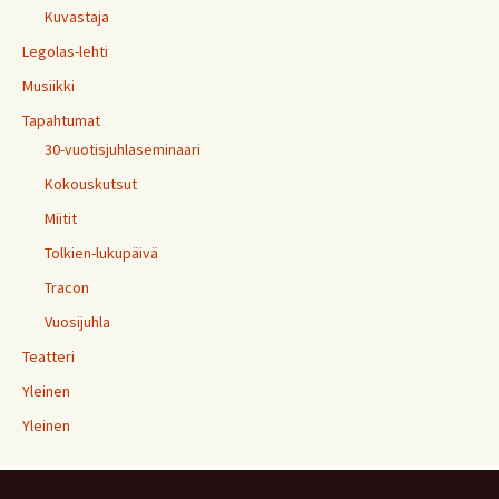
Kuvastaja
Legolas-lehti
Musiikki
Tapahtumat
30-vuotisjuhlaseminaari
Kokouskutsut
Miitit
Tolkien-lukupäivä
Tracon
Vuosijuhla
Teatteri
Yleinen
Yleinen