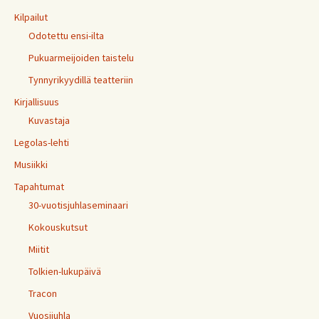
Kilpailut
Odotettu ensi-ilta
Pukuarmeijoiden taistelu
Tynnyrikyydillä teatteriin
Kirjallisuus
Kuvastaja
Legolas-lehti
Musiikki
Tapahtumat
30-vuotisjuhlaseminaari
Kokouskutsut
Miitit
Tolkien-lukupäivä
Tracon
Vuosijuhla