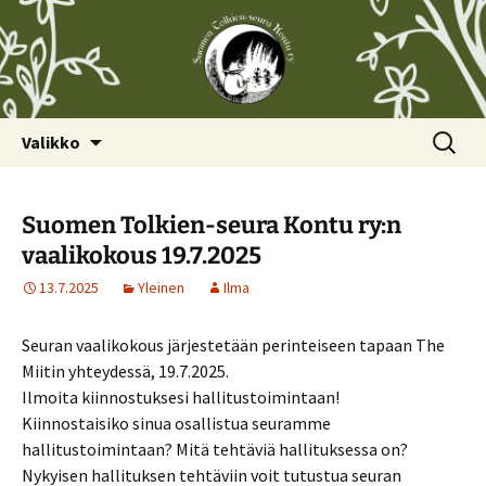
Siirry
Haku:
Valikko
sisältöön
Suomen Tolkien-seura Kontu ry:n
vaalikokous 19.7.2025
13.7.2025
Yleinen
Ilma
Seuran vaalikokous järjestetään perinteiseen tapaan The
Miitin yhteydessä, 19.7.2025.
Ilmoita kiinnostuksesi hallitustoimintaan!
Kiinnostaisiko sinua osallistua seuramme
hallitustoimintaan? Mitä tehtäviä hallituksessa on?
Nykyisen hallituksen tehtäviin voit tutustua seuran