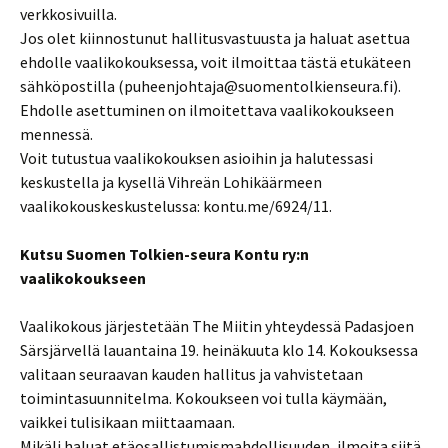
verkkosivuilla.
Jos olet kiinnostunut hallitusvastuusta ja haluat asettua
ehdolle vaalikokouksessa, voit ilmoittaa tästä etukäteen
sähköpostilla (puheenjohtaja@suomentolkienseura.fi).
Ehdolle asettuminen on ilmoitettava vaalikokoukseen
mennessä.
Voit tutustua vaalikokouksen asioihin ja halutessasi
keskustella ja kysellä Vihreän Lohikäärmeen
vaalikokouskeskustelussa: kontu.me/6924/11.
Kutsu Suomen Tolkien-seura Kontu ry:n
vaalikokoukseen
Vaalikokous järjestetään The Miitin yhteydessä Padasjoen
Särsjärvellä lauantaina 19. heinäkuuta klo 14. Kokouksessa
valitaan seuraavan kauden hallitus ja vahvistetaan
toimintasuunnitelma. Kokoukseen voi tulla käymään,
vaikkei tulisikaan miittaamaan.
Mikäli haluat etäosallistumismahdollisuuden, ilmoita siitä