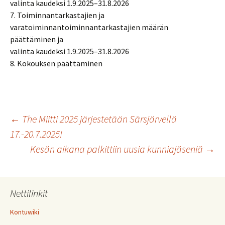
valinta kaudeksi 1.9.2025–31.8.2026
7. Toiminnantarkastajien ja
varatoiminnantoiminnantarkastajien määrän
päättäminen ja
valinta kaudeksi 1.9.2025–31.8.2026
8. Kokouksen päättäminen
Artikkelien
←
The Miitti 2025 järjestetään Särsjärvellä
17.-20.7.2025!
Kesän aikana palkittiin uusia kunniajäseniä
→
selaus
Nettilinkit
Kontuwiki