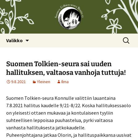
Siirry
Haku:
Valikko
sisältöön
Suomen Tolkien-seura sai uuden
hallituksen, valtaosa vanhoja tuttuja!
9.8.2021
Yleinen
Ilma
Suomen Tolkien-seura Konnulle valittiin lauantaina
7.8.2021 hallitus kaudelle 9/21-8/22. Koska hallituksessaolo
on yleisesti ottaen mukavaa ja kontulaiseen tyyliin
suhteellisen leppoisaa puuhastelua, pyrki valtaosa
vanhasta hallituksesta jatkokaudelle.
Puheenjohtajana jatkaa Olorin, ja hallituspaikkansa uusivat