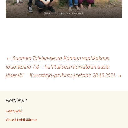
Uuden hallituksen jäseniä .
Artikkelien
←
Suomen Tolkien-seura Konnun vaalikokous
lauantaina 7.8. – hallitukseen kaivataan uusia
jäseniä!
Kuvastaja-palkinto jaetaan 28.10.2021
→
selaus
Nettilinkit
Kontuwiki
Vihreä Lohikäärme