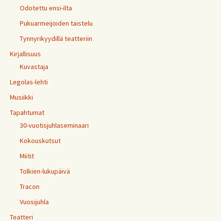
Odotettu ensi-ilta
Pukuarmeijoiden taistelu
Tynnyrikyydillä teatteriin
Kirjallisuus
Kuvastaja
Legolas-lehti
Musiikki
Tapahtumat
30-vuotisjuhlaseminaari
Kokouskutsut
Miitit
Tolkien-lukupäivä
Tracon
Vuosijuhla
Teatteri