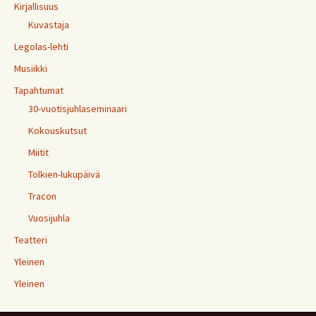
Kirjallisuus
Kuvastaja
Legolas-lehti
Musiikki
Tapahtumat
30-vuotisjuhlaseminaari
Kokouskutsut
Miitit
Tolkien-lukupäivä
Tracon
Vuosijuhla
Teatteri
Yleinen
Yleinen