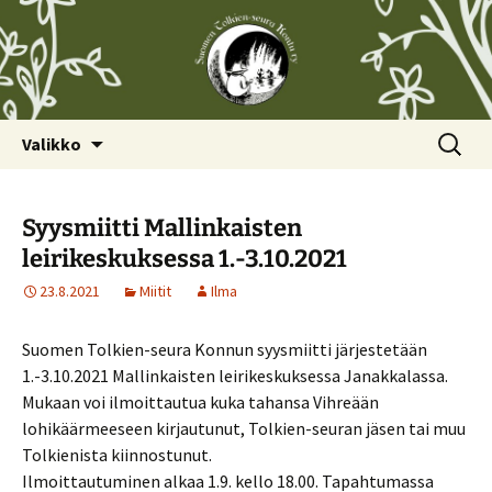
Siirry
Haku:
Valikko
sisältöön
Syysmiitti Mallinkaisten
leirikeskuksessa 1.-3.10.2021
23.8.2021
Miitit
Ilma
Suomen Tolkien-seura Konnun syysmiitti järjestetään
1.-3.10.2021 Mallinkaisten leirikeskuksessa Janakkalassa.
Mukaan voi ilmoittautua kuka tahansa Vihreään
lohikäärmeeseen kirjautunut, Tolkien-seuran jäsen tai muu
Tolkienista kiinnostunut.
Ilmoittautuminen alkaa 1.9. kello 18.00. Tapahtumassa