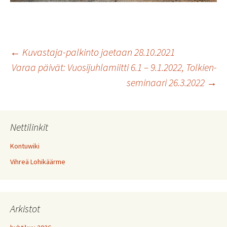
Artikkelien
←
Kuvastaja-palkinto jaetaan 28.10.2021
Varaa päivät: Vuosijuhlamiitti 6.1 – 9.1.2022, Tolkien-
seminaari 26.3.2022
→
selaus
Nettilinkit
Kontuwiki
Vihreä Lohikäärme
Arkistot