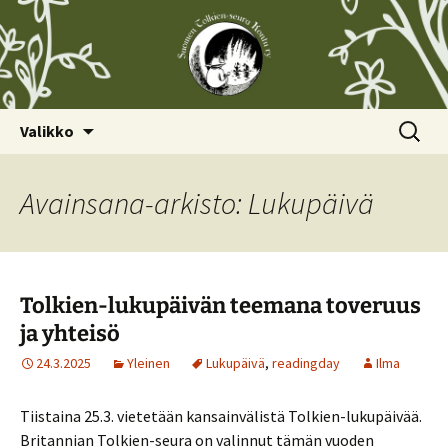
Siirry
Haku:
Valikko
sisältöön
Avainsana-arkisto: Lukupäivä
Tolkien-lukupäivän teemana toveruus
ja yhteisö
24.3.2025
Yleinen
Lukupäivä
,
readingday
Ilma
Tiistaina 25.3. vietetään kansainvälistä Tolkien-lukupäivää.
Britannian Tolkien-seura on valinnut tämän vuoden