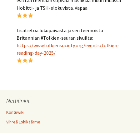
esittää teemaan sopivaa musiikkia muun muassa
Hobitti- ja TSH-elokuvista. Vapaa
Lisätietoa lukupäivästä ja sen teemoista
Britannian #Tolkien-seuran sivuilta:
https://www.tolkiensociety.org/events/tolkien-
reading-day-2025/
Nettilinkit
Kontuwiki
Vihreä Lohikäärme