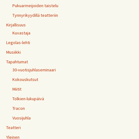
Pukuarmeijoiden taistelu
Tynnyrikyydillä teatteriin
Kirjallisuus
Kuvastaja
Legolas-lehti
Musiikki
Tapahtumat
30-vuotisjuhlaseminaari
Kokouskutsut
Miitit
Tolkien-lukupäivä
Tracon
Vuosijuhla
Teatteri
Yleinen