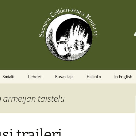
Smialit
Lehdet
Kuvastaja
Hallinto
In English
Aktiivisia smialeita
Hobittilan Sanomat
Hallitus
About the 
n armeijan taistelu
Smialkilpailu
Legolas
Hallituskalenteri
Events
Lomakkeet
i traileri
Pöytäkirjat