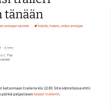
nitelma
n tänään
umia
Suomen Tolkien-seuran
Ohjelma
30-vuotisjuhlaseminaari
iden armeijan taistelu
hobitti
,
traileri
,
viiden armeijan
Puhujat
Hyvä tietää
 katsomaan traileria klo 22.00. Sitä odotellessa ehtii
iä pätkiä paljastavan
teaser trailerin
.