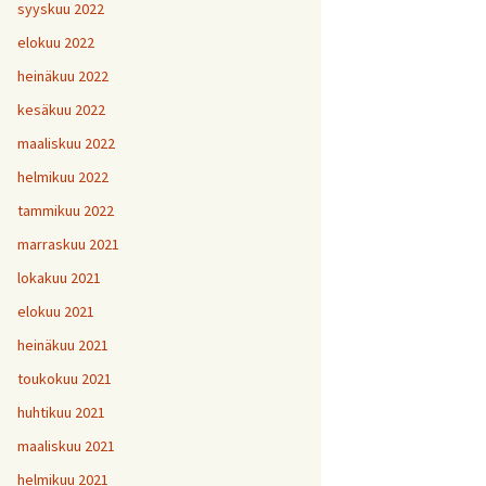
H
5
V
2
syyskuu 2022
1
H
H
H
1
9
8
V
elokuu 2022
H
Y
6
7
heinäkuu 2022
H
H
H
V
1
1
9
kesäkuu 2022
H
7
maaliskuu 2022
H
H
H
1
1
1
helmikuu 2022
V
tammikuu 2022
H
H
H
1
1
1
V
marraskuu 2021
lokakuu 2021
V
H
V
Y
1
elokuu 2021
heinäkuu 2021
V
toukokuu 2021
H
1
huhtikuu 2021
maaliskuu 2021
helmikuu 2021