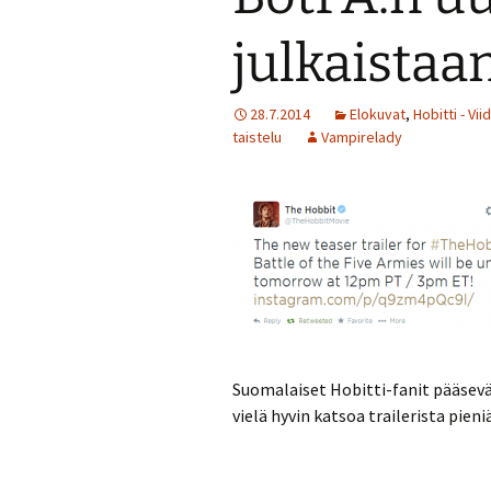
Turvallisuussuun
julkaistaa
Menneitä tapaht
28.7.2014
Elokuvat
,
Hobitti - Vi
taistelu
Vampirelady
Suomalaiset Hobitti-fanit pääsevät
vielä hyvin katsoa trailerista pien