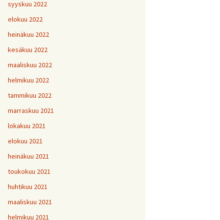
H
5
V
2
syyskuu 2022
1
H
H
H
1
9
8
V
elokuu 2022
H
Y
6
7
heinäkuu 2022
H
H
H
V
1
1
9
kesäkuu 2022
H
7
maaliskuu 2022
H
H
H
1
1
1
helmikuu 2022
V
tammikuu 2022
H
H
H
1
1
1
V
marraskuu 2021
lokakuu 2021
V
H
V
Y
1
elokuu 2021
heinäkuu 2021
V
toukokuu 2021
H
1
huhtikuu 2021
maaliskuu 2021
helmikuu 2021