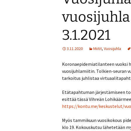
Turvallisuussuun
vuosijuhla
Menneitä tapaht
3.1.2021
3.11.2020
Miitit
,
Vuosijuhla
Koronaepidemiatilanteen vuoksi h
vuosijuhlamiitin. Tolkien-seuran v
tarkoitus juhlistaa virtuaalitapaht
Etätapahtuman järjestämiseen toivo
esittää tässä Vihreän Lohikäärmee
https://kontu.me/keskustelut/vuo
Myös tammikuun vuosikokous pidetä
klo 19. Kokouskutsu lähetetään 