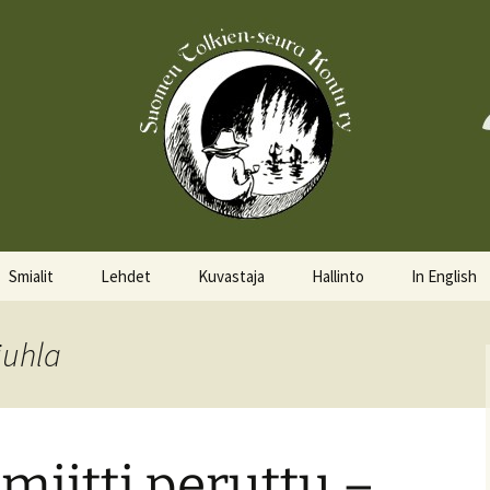
Smialit
Lehdet
Kuvastaja
Hallinto
In English
Aktiivisia smialeita
Hobittilan Sanomat
Hallitus
About the 
juhla
Smialkilpailu
Legolas
Hallituskalenteri
Events
Lomakkeet
miitti peruttu –
Pöytäkirjat