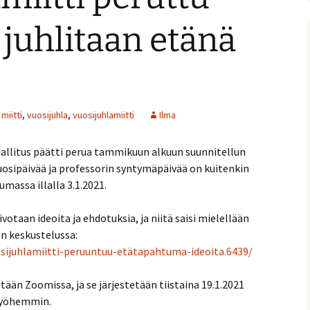
nitelma
 juhlitaan etänä
umia
Suomen Tolkien-seuran
Ohjelma
30-vuotisjuhlaseminaari
Puhujat
Hyvä tietää
miitti
,
vuosijuhla
,
vuosijuhlamiitti
Ilma
allitus päätti perua tammikuun alkuun suunnitellun
uosipäivää ja professorin syntymäpäivää on kuitenkin
umassa illalla 3.1.2021.
taan ideoita ja ehdotuksia, ja niitä saisi mielellään
n keskustelussa:
sijuhlamiitti-peruuntuu-etätapahtuma-ideoita.6439/
än Zoomissa, ja se järjestetään tiistaina 19.1.2021
myöhemmin.