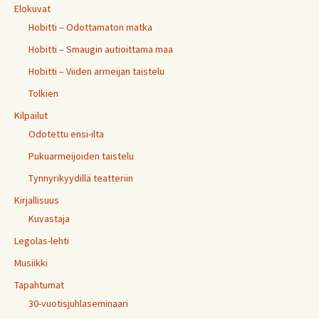
Elokuvat
Hobitti – Odottamaton matka
Hobitti – Smaugin autioittama maa
Hobitti – Viiden armeijan taistelu
Tolkien
Kilpailut
Odotettu ensi-ilta
Pukuarmeijoiden taistelu
Tynnyrikyydillä teatteriin
Kirjallisuus
Kuvastaja
Legolas-lehti
Musiikki
Tapahtumat
30-vuotisjuhlaseminaari