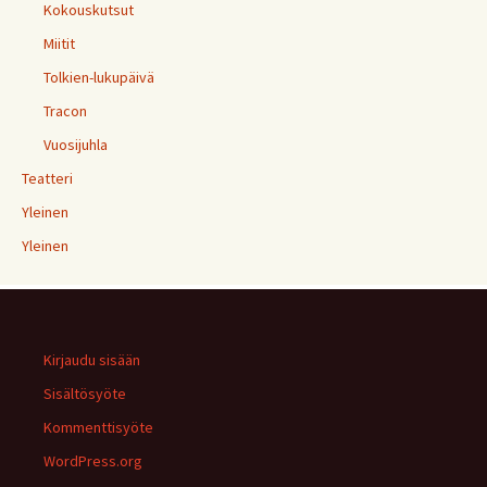
Kokouskutsut
Miitit
Tolkien-lukupäivä
Tracon
Vuosijuhla
Teatteri
Yleinen
Yleinen
Kirjaudu sisään
Sisältösyöte
Kommenttisyöte
WordPress.org