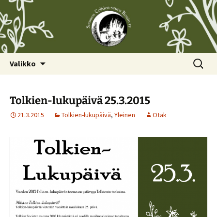
Siirry
Haku:
Valikko
sisältöön
Tolkien-lukupäivä 25.3.2015
21.3.2015
Tolkien-lukupäivä
,
Yleinen
Otak