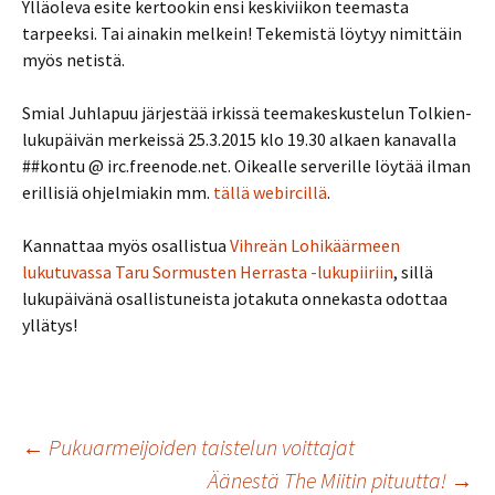
Ylläoleva esite kertookin ensi keskiviikon teemasta
tarpeeksi. Tai ainakin melkein! Tekemistä löytyy nimittäin
myös netistä.
Smial Juhlapuu järjestää irkissä teemakeskustelun Tolkien-
lukupäivän merkeissä 25.3.2015 klo 19.30 alkaen kanavalla
##kontu @ irc.freenode.net. Oikealle serverille löytää ilman
erillisiä ohjelmiakin mm.
tällä webircillä
.
Kannattaa myös osallistua
Vihreän Lohikäärmeen
lukutuvassa Taru Sormusten Herrasta -lukupiiriin
, sillä
lukupäivänä osallistuneista jotakuta onnekasta odottaa
yllätys!
Artikkelien
←
Pukuarmeijoiden taistelun voittajat
Äänestä The Miitin pituutta!
→