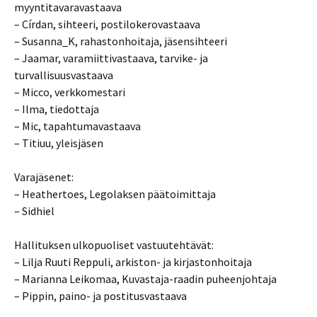
myyntitavaravastaava
– Círdan, sihteeri, postilokerovastaava
– Susanna_K, rahastonhoitaja, jäsensihteeri
– Jaamar, varamiittivastaava, tarvike- ja
turvallisuusvastaava
– Micco, verkkomestari
– Ilma, tiedottaja
– Mic, tapahtumavastaava
– Titiuu, yleisjäsen
Varajäsenet:
– Heathertoes, Legolaksen päätoimittaja
– Sidhiel
Hallituksen ulkopuoliset vastuutehtävät:
– Lilja Ruuti Reppuli, arkiston- ja kirjastonhoitaja
– Marianna Leikomaa, Kuvastaja-raadin puheenjohtaja
– Pippin, paino- ja postitusvastaava