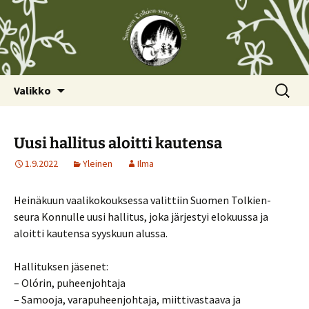
Siirry
Haku:
Valikko
sisältöön
Uusi hallitus aloitti kautensa
1.9.2022
Yleinen
Ilma
Heinäkuun vaalikokouksessa valittiin Suomen Tolkien-
seura Konnulle uusi hallitus, joka järjestyi elokuussa ja
aloitti kautensa syyskuun alussa.
Hallituksen jäsenet:
– Olórin, puheenjohtaja
– Samooja, varapuheenjohtaja, miittivastaava ja