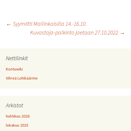
Artikkelien
←
Syymiitti Mallinkaisilla 14.-16.10.
Kuvastaja-palkinto jaetaan 27.10.2022
→
selaus
Nettilinkit
Kontuwiki
Vihreä Lohikäärme
Arkistot
huhtikuu 2026
lokakuu 2025