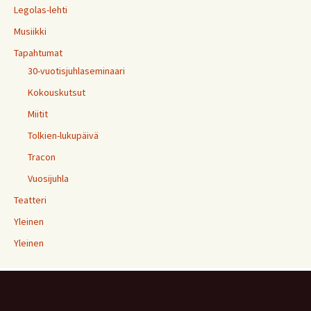
Legolas-lehti
Musiikki
Tapahtumat
30-vuotisjuhlaseminaari
Kokouskutsut
Miitit
Tolkien-lukupäivä
Tracon
Vuosijuhla
Teatteri
Yleinen
Yleinen