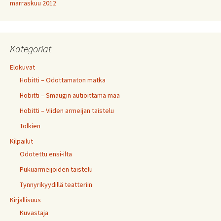
marraskuu 2012
Kategoriat
Elokuvat
Hobitti – Odottamaton matka
Hobitti – Smaugin autioittama maa
Hobitti – Viiden armeijan taistelu
Tolkien
Kilpailut
Odotettu ensi-ilta
Pukuarmeijoiden taistelu
Tynnyrikyydillä teatteriin
Kirjallisuus
Kuvastaja