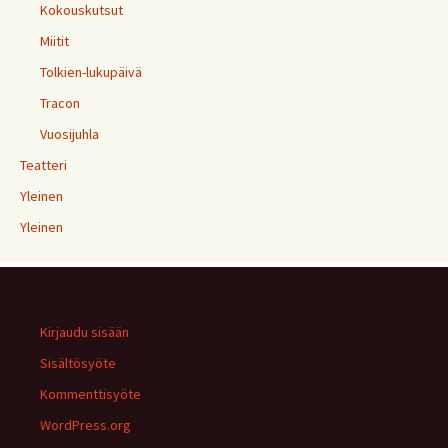
Kokouskutsut
Miitit
Tolkien-lukupäivä
Tracon
Vuosijuhla
Teatteri
Yleinen
Yleinen
Kirjaudu sisään
Sisältösyöte
Kommenttisyöte
WordPress.org