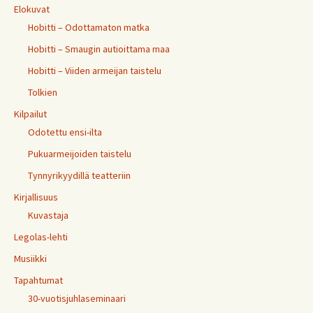
Elokuvat
Hobitti – Odottamaton matka
Hobitti – Smaugin autioittama maa
Hobitti – Viiden armeijan taistelu
Tolkien
Kilpailut
Odotettu ensi-ilta
Pukuarmeijoiden taistelu
Tynnyrikyydillä teatteriin
Kirjallisuus
Kuvastaja
Legolas-lehti
Musiikki
Tapahtumat
30-vuotisjuhlaseminaari