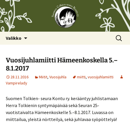
Siirry
Haku:
Valikko
sisältöön
Vuosijuhlamiitti Hämeenkoskella 5.–
8.1.2017
28.11.2016
Miitit
,
Vuosijuhla
miitti
,
vuosijuhlamiitti
Vampirelady
Suomen Tolkien- seura Kontu ry. kerääntyy juhlistamaan
Herra Tolkienin syntymäpäivää sekä Seuran 25-
vuotistaivalta Hämeenkoskelle 5.–8.1.2017. Luvassa on
miittailua, yleistä nörtteilyä, sekä juhlavaa syöpöttelyä!