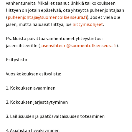
vanhentuneita. Mikäli et saanut linkkiä tai kokoukseen
liittyen on jotain epäselvää, ota yhteyttä puheenjohtajaan
(
puheenjohtaja@suomentolkienseura.fi
). Jos et vielä ole
jäsen, mutta haluaisit liittyä, lue
liittymisohjeet
.
Ps. Muista päivittää vanhentuneet yhteystietosi
jäsensihteerille (
jasensihteeri@suomentolkienseura.fi
).
Esityslista
Vuosikokouksen esityslista:
1. Kokouksen avaaminen
2. Kokouksen järjestäytyminen
3. Laillisuuden ja päätösvaltaisuuden toteaminen
4. Asialistan hyväksyminen