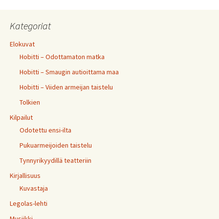
Kategoriat
Elokuvat
Hobitti – Odottamaton matka
Hobitti – Smaugin autioittama maa
Hobitti – Viiden armeijan taistelu
Tolkien
Kilpailut
Odotettu ensi-ilta
Pukuarmeijoiden taistelu
Tynnyrikyydillä teatteriin
Kirjallisuus
Kuvastaja
Legolas-lehti
Musiikki