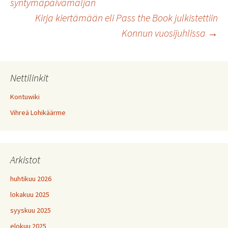
syntymäpäivämaljan
selaus
Kirja kiertämään eli Pass the Book julkistettiin
Konnun vuosijuhlissa
→
Nettilinkit
Kontuwiki
Vihreä Lohikäärme
Arkistot
huhtikuu 2026
lokakuu 2025
syyskuu 2025
elokuu 2025