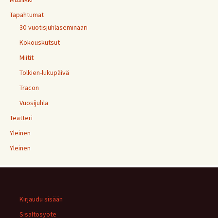
Tapahtumat
30-vuotisjuhlaseminaari
Kokouskutsut
Miitit
Tolkien-lukupäivä
Tracon
Vuosijuhla
Teatteri
Yleinen
Yleinen
Kirjaudu sisään
Sisältösyöte