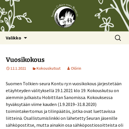
Siirry
Haku:
Valikko
sisältöön
Vuosikokous
12.1.2021
Kokouskutsut
Olórin
Suomen Tolkien-seura Kontu ry:n vuosikokous järjestetään
etäyhteyden välityksellä 19.1.2021 klo 19. Kokouskutsu on
aiemmin julkaistu Hobittilan Sanomissa. Kokouksessa
hyväksytään viime kauden (1.9.2019–31.8.2020)
toimintakertomus ja tilinpäätös, jotka ovat luettavissa
liitteinä. Osallistumislinkki on lähetetty Seuran jäsenille
sähköpostitse, mutta ainakin osa sähköpostiosoitteista oli