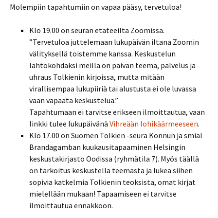
Molempiin tapahtumiin on vapaa pääsy, tervetuloa!
Klo 19.00 on seuran etäteeilta Zoomissa.
”Tervetuloa juttelemaan lukupäivän iltana Zoomin
välityksellä toistemme kanssa. Keskustelun
lähtökohdaksi meillä on päivän teema, palvelus ja
uhraus Tolkienin kirjoissa, mutta mitään
virallisempaa lukupiiriä tai alustusta ei ole luvassa
vaan vapaata keskustelua.”
Tapahtumaan ei tarvitse erikseen ilmoittautua, vaan
linkki tulee lukupäivänä
Vihreään lohikäärmeeseen
.
Klo 17.00 on Suomen Tolkien -seura Konnun ja smial
Brandagamban kuukausitapaaminen Helsingin
keskustakirjasto Oodissa (ryhmätila 7). Myös täällä
on tarkoitus keskustella teemasta ja lukea siihen
sopivia katkelmia Tolkienin teoksista, omat kirjat
mielellään mukaan! Tapaamiseen ei tarvitse
ilmoittautua ennakkoon.