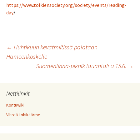
https://www.tolkiensociety.org/society/events/reading-
day
/
Artikkelien
←
Huhtikuun kevätmiitissä palataan
Hämeenkoskelle
Suomenlinna-piknik lauantaina 15.6.
→
selaus
Nettilinkit
Kontuwiki
Vihreä Lohikäärme