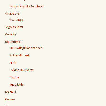
Tynnyrikyydillä teatteriin
Kirjallisuus
Kuvastaja
Legolas-lehti
Musiikki
Tapahtumat
30-vuotisjuhlaseminaari
Kokouskutsut
Miitit
Tolkien-lukupäivä
Tracon
Vuosijuhla
Teatteri
Yleinen