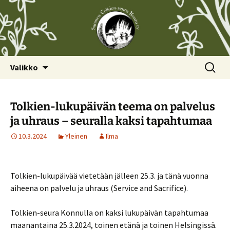
Siirry
Haku:
Valikko
sisältöön
Tolkien-lukupäivän teema on palvelus
ja uhraus – seuralla kaksi tapahtumaa
10.3.2024
Yleinen
Ilma
Tolkien-lukupäivää vietetään jälleen 25.3. ja tänä vuonna
aiheena on palvelu ja uhraus (Service and Sacrifice).
Tolkien-seura Konnulla on kaksi lukupäivän tapahtumaa
maanantaina 25.3.2024, toinen etänä ja toinen Helsingissä.