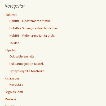
Kategoriat
Elokuvat
Hobitti – Odottamaton matka
Hobitti – Smaugin autioittama maa
Hobitti – Viiden armeijan taistelu
Tolkien
Kilpailut
Odotettu ensi-ilta
Pukuarmeijoiden taistelu
Tynnyrikyydillä teatteriin
Kirjallisuus
Kuvastaja
Legolas-lehti
Musiikki