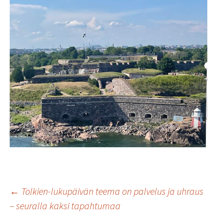
Artikkelien
←
Tolkien-lukupäivän teema on palvelus ja uhraus
– seuralla kaksi tapahtumaa