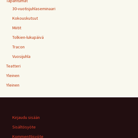
Tapahtumat
30-vuotisjuhlaseminaari
Kokouskutsut
Miitit
Tolkien-lukupäivä
Tracon
Vuosijuhla
Teatteri
Yleinen
Yleinen
Kirjaudu sisään
Sisältösyöte
Kommenttisyöte