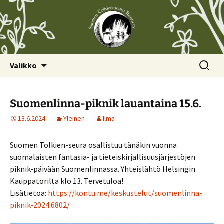
Siirry
Haku:
Valikko
sisältöön
Suomenlinna-piknik lauantaina 15.6.
13.6.2024
Yleinen
Ilma
Suomen Tolkien-seura osallistuu tänäkin vuonna
suomalaisten fantasia- ja tieteiskirjallisuusjärjestöjen
piknik-päivään Suomenlinnassa. Yhteislähtö Helsingin
Kauppatorilta klo 13. Tervetuloa!
Lisätietoa:
https://kontu.me/keskustelut/suomenlinna-
piknik-2024.6802/