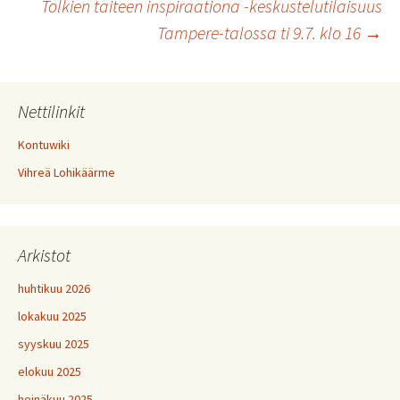
Tolkien taiteen inspiraationa -keskustelutilaisuus
selaus
Tampere-talossa ti 9.7. klo 16
→
Nettilinkit
Kontuwiki
Vihreä Lohikäärme
Arkistot
huhtikuu 2026
lokakuu 2025
syyskuu 2025
elokuu 2025
heinäkuu 2025