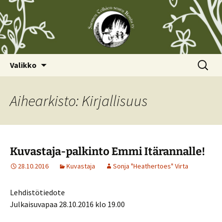
Siirry
Haku:
Valikko
sisältöön
Aihearkisto: Kirjallisuus
Kuvastaja-palkinto Emmi Itärannalle!
28.10.2016
Kuvastaja
Sonja "Heathertoes" Virta
Lehdistötiedote
Julkaisuvapaa 28.10.2016 klo 19.00