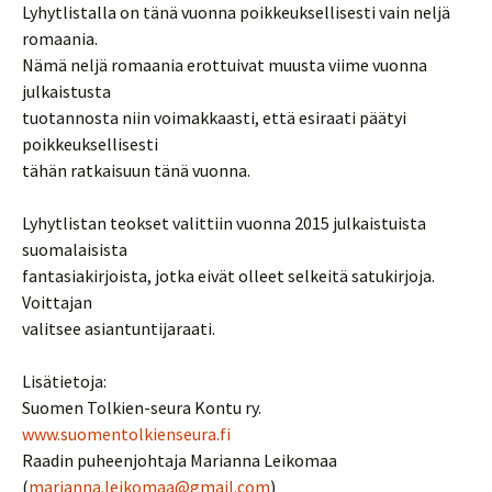
Lyhytlistalla on tänä vuonna poikkeuksellisesti vain neljä
romaania.
Nämä neljä romaania erottuivat muusta viime vuonna
julkaistusta
tuotannosta niin voimakkaasti, että esiraati päätyi
poikkeuksellisesti
tähän ratkaisuun tänä vuonna.
Lyhytlistan teokset valittiin vuonna 2015 julkaistuista
suomalaisista
fantasiakirjoista, jotka eivät olleet selkeitä satukirjoja.
Voittajan
valitsee asiantuntijaraati.
Lisätietoja:
Suomen Tolkien-seura Kontu ry.
www.suomentolkienseura.fi
Raadin puheenjohtaja Marianna Leikomaa
(
marianna.leikomaa@gmail.com
)