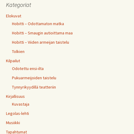
Kategoriat
Elokuvat
Hobitti – Odottamaton matka
Hobitti – Smaugin autioittama maa
Hobitti – Viiden armeijan taistelu
Tolkien
Kilpailut
Odotettu ensi-ilta
Pukuarmeijoiden taistelu
Tynnyrikyydillä teatteriin
Kirjallisuus
Kuvastaja
Legolas-lehti
Musiikki
Tapahtumat