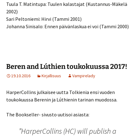
Tuula T. Matintupa: Tuulen kalastajat (Kustannus-Mäkelä
2002)
Sari Peltoniemi: Hirvi (Tammi 2001)
Johanna Sinisalo: Ennen päivänlaskua ei voi (Tammi 2000)
Beren and Lúthien toukokuussa 2017!
19.10.2016
Kirjallisuus
Vampirelady
HarperCollins julkaisee uutta Tolkienia ensi vuoden
toukokuussa Berenin ja Lúthienin tarinan muodossa.
The Bookseller- sivusto uutisoi asiasta:
”HarperCollins (HC) will publish a