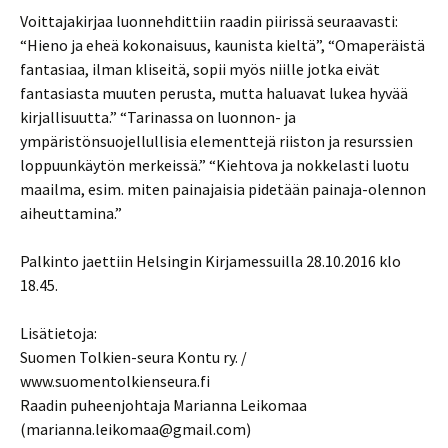
Voittajakirjaa luonnehdittiin raadin piirissä seuraavasti:
“Hieno ja eheä kokonaisuus, kaunista kieltä”, “Omaperäistä
fantasiaa, ilman kliseitä, sopii myös niille jotka eivät
fantasiasta muuten perusta, mutta haluavat lukea hyvää
kirjallisuutta.” “Tarinassa on luonnon- ja
ympäristönsuojellullisia elementtejä riiston ja resurssien
loppuunkäytön merkeissä.” “Kiehtova ja nokkelasti luotu
maailma, esim. miten painajaisia pidetään painaja-olennon
aiheuttamina.”
Palkinto jaettiin Helsingin Kirjamessuilla 28.10.2016 klo
18.45.
Lisätietoja:
Suomen Tolkien-seura Kontu ry. /
www.suomentolkienseura.fi
Raadin puheenjohtaja Marianna Leikomaa
(marianna.leikomaa@gmail.com)