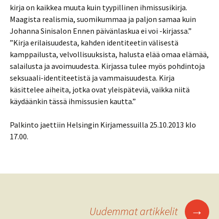
kirja on kaikkea muuta kuin tyypillinen ihmissusikirja.
Maagista realismia, suomikummaa ja paljon samaa kuin
Johanna Sinisalon Ennen päivänlaskua ei voi -kirjassa.”
”Kirja erilaisuudesta, kahden identiteetin välisestä
kamppailusta, velvollisuuksista, halusta elää omaa elämää,
salailusta ja avoimuudesta. Kirjassa tulee myös pohdintoja
seksuaali-identiteetistä ja vammaisuudesta. Kirja
käsittelee aiheita, jotka ovat yleispäteviä, vaikka niitä
käydäänkin tässä ihmissusien kautta.”
Palkinto jaettiin Helsingin Kirjamessuilla 25.10.2013 klo
17.00.
Artikkelien
→
Uudemmat artikkelit