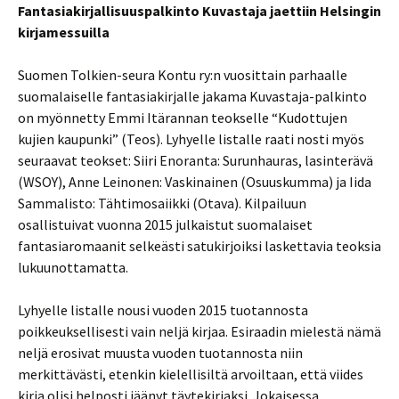
Fantasiakirjallisuuspalkinto Kuvastaja jaettiin Helsingin
kirjamessuilla
Suomen Tolkien-seura Kontu ry:n vuosittain parhaalle
suomalaiselle fantasiakirjalle jakama Kuvastaja-palkinto
on myönnetty Emmi Itärannan teokselle “Kudottujen
kujien kaupunki” (Teos). Lyhyelle listalle raati nosti myös
seuraavat teokset: Siiri Enoranta: Surunhauras, lasinterävä
(WSOY), Anne Leinonen: Vaskinainen (Osuuskumma) ja Iida
Sammalisto: Tähtimosaiikki (Otava). Kilpailuun
osallistuivat vuonna 2015 julkaistut suomalaiset
fantasiaromaanit selkeästi satukirjoiksi laskettavia teoksia
lukuunottamatta.
Lyhyelle listalle nousi vuoden 2015 tuotannosta
poikkeuksellisesti vain neljä kirjaa. Esiraadin mielestä nämä
neljä erosivat muusta vuoden tuotannosta niin
merkittävästi, etenkin kielellisiltä arvoiltaan, että viides
kirja olisi helposti jäänyt täytekirjaksi. Jokaisessa