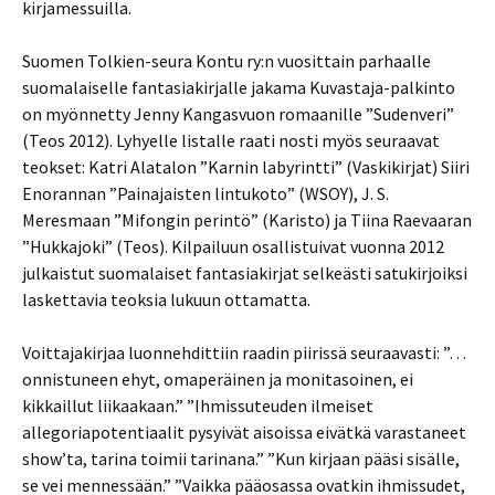
kirjamessuilla.
Suomen Tolkien-seura Kontu ry:n vuosittain parhaalle
suomalaiselle fantasiakirjalle jakama Kuvastaja-palkinto
on myönnetty Jenny Kangasvuon romaanille ”Sudenveri”
(Teos 2012). Lyhyelle listalle raati nosti myös seuraavat
teokset: Katri Alatalon ”Karnin labyrintti” (Vaskikirjat) Siiri
Enorannan ”Painajaisten lintukoto” (WSOY), J. S.
Meresmaan ”Mifongin perintö” (Karisto) ja Tiina Raevaaran
”Hukkajoki” (Teos). Kilpailuun osallistuivat vuonna 2012
julkaistut suomalaiset fantasiakirjat selkeästi satukirjoiksi
laskettavia teoksia lukuun ottamatta.
Voittajakirjaa luonnehdittiin raadin piirissä seuraavasti: ”…
onnistuneen ehyt, omaperäinen ja monitasoinen, ei
kikkaillut liikaakaan.” ”Ihmissuteuden ilmeiset
allegoriapotentiaalit pysyivät aisoissa eivätkä varastaneet
show’ta, tarina toimii tarinana.” ”Kun kirjaan pääsi sisälle,
se vei mennessään.” ”Vaikka pääosassa ovatkin ihmissudet,