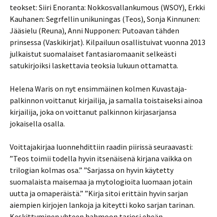
teokset: Siiri Enoranta: Nokkosvallankumous (WSOY), Erkki
Kauhanen: Segrfellin unikuningas (Teos), Sonja Kinnunen:
Jääsielu (Reuna), Anni Nupponen: Putoavan tähden
prinsessa (Vaskikirjat). Kilpailuun osallistuivat vuonna 2013
julkaistut suomalaiset fantasiaromaanit selkeästi
satukirjoiksi laskettavia teoksia lukuun ottamatta.
Helena Waris on nyt ensimmäinen kolmen Kuvastaja-
palkinnon voittanut kirjailija, ja samalla toistaiseksi ainoa
kirjailija, joka on voittanut palkinnon kirjasarjansa
jokaisella osalla.
Voittajakirjaa luonnehdittiin raadin piirissä seuraavasti:
”Teos toimii todella hyvin itsenäisenä kirjana vaikka on
trilogian kolmas osa.” ”Sarjassa on hyvin käytetty
suomalaista maisemaa ja mytologioita luomaan jotain
uutta ja omaperäistä.” ”Kirja sitoi erittäin hyvin sarjan
aiempien kirjojen lankoja ja kiteytti koko sarjan tarinan.
Keskittyminen yhteen hahmoon tarjosi eheän