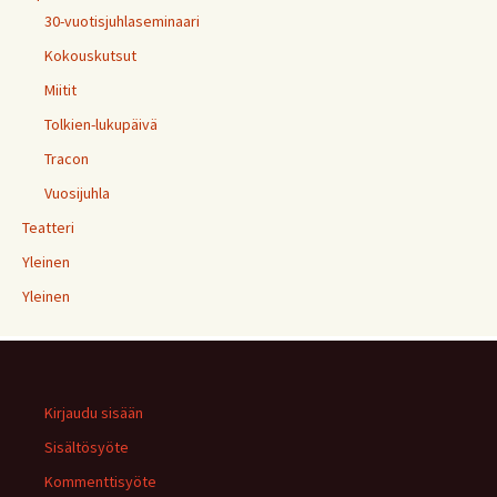
30-vuotisjuhlaseminaari
Kokouskutsut
Miitit
Tolkien-lukupäivä
Tracon
Vuosijuhla
Teatteri
Yleinen
Yleinen
Kirjaudu sisään
Sisältösyöte
Kommenttisyöte