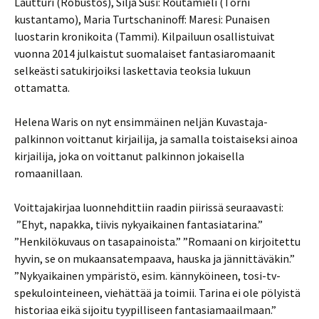
Lautturi (Robustos), Silja Susi: Routamieli (Torni
kustantamo), Maria Turtschaninoff: Maresi: Punaisen
luostarin kronikoita (Tammi). Kilpailuun osallistuivat
vuonna 2014 julkaistut suomalaiset fantasiaromaanit
selkeästi satukirjoiksi laskettavia teoksia lukuun
ottamatta.
Helena Waris on nyt ensimmäinen neljän Kuvastaja-
palkinnon voittanut kirjailija, ja samalla toistaiseksi ainoa
kirjailija, joka on voittanut palkinnon jokaisella
romaanillaan.
Voittajakirjaa luonnehdittiin raadin piirissä seuraavasti:
”Ehyt, napakka, tiivis nykyaikainen fantasiatarina.”
”Henkilökuvaus on tasapainoista.” ”Romaani on kirjoitettu
hyvin, se on mukaansatempaava, hauska ja jännittäväkin.”
”Nykyaikainen ympäristö, esim. kännyköineen, tosi-tv-
spekulointeineen, viehättää ja toimii. Tarina ei ole pölyistä
historiaa eikä sijoitu tyypilliseen fantasiamaailmaan.”