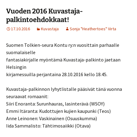
Vuoden 2016 Kuvastaja-
palkintoehdokkaat!
17.10.2016
Kuvastaja
Sonja "Heathertoes" Virta
Suomen Tolkien-seura Kontu ry:n vuosittain parhaalle
suomalaiselle
fantasiakirjalle myöntämä Kuvastaja-palkinto jaetaan
Helsingin
kirjamessuilla perjantaina 28.10.2016 kello 18.45.
Kuvastaja-palkinnon lyhytlistalle pääsivät tänä vuonna
seuraavat romaanit:
Siiri Enoranta: Surunhauras, lasinterävä (WSOY)
Emmi Itäranta: Kudottujen kujien kaupunki (Teos)
Anne Leinonen: Vaskinainen (Osuuskumma)
Iida Sammalisto: Tähtimosaiikki (Otava)