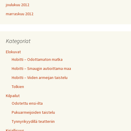
joulukuu 2012
marraskuu 2012
Kategoriat
Elokuvat
Hobitti – Odottamaton matka
Hobitti – Smaugin autioittama maa
Hobitti – Viiden armeijan taistelu
Tolkien
Kilpailut
Odotettu ensi-ilta
Pukuarmeijoiden taistelu
Tynnyrikyydillä teatteriin
Kirjallisuus