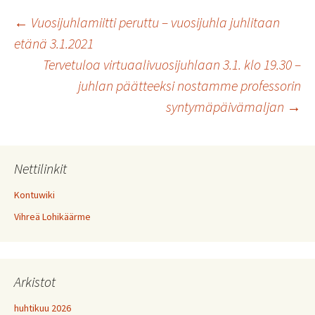
Artikkelien
←
Vuosijuhlamiitti peruttu – vuosijuhla juhlitaan
etänä 3.1.2021
Tervetuloa virtuaalivuosijuhlaan 3.1. klo 19.30 –
selaus
juhlan päätteeksi nostamme professorin
syntymäpäivämaljan
→
Nettilinkit
Kontuwiki
Vihreä Lohikäärme
Arkistot
huhtikuu 2026