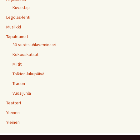
Kuvastaja
Legolas-lehti
Musiikki
Tapahtumat
30-vuotisjuhlaseminaari
Kokouskutsut
Miitit
Tolkien-lukupäivä
Tracon
Vuosijuhla
Teatteri
Yleinen
Yleinen