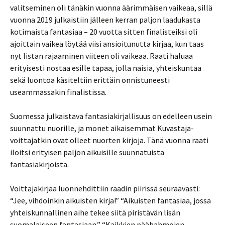
valitseminen oli tänäkin vuonna äärimmäisen vaikeaa, sillä
vuonna 2019 julkaistiin jälleen kerran paljon laadukasta
kotimaista fantasiaa – 20 vuotta sitten finalisteiksi oli
ajoittain vaikea löytää viisi ansioitunutta kirjaa, kun taas
nyt listan rajaaminen viiteen oli vaikeaa. Raati haluaa
erityisesti nostaa esille tapaa, jolla naisia, yhteiskuntaa
sekä luontoa käsiteltiin erittäin onnistuneesti
useammassakin finalistissa.
Suomessa julkaistava fantasiakirjallisuus on edelleen usein
suunnattu nuorille, ja monet aikaisemmat Kuvastaja-
voittajatkin ovat olleet nuorten kirjoja. Tänä vuonna raati
iloitsi erityisen paljon aikuisille suunnatuista
fantasiakirjoista.
Voittajakirjaa luonnehdittiin raadin piirissä seuraavasti:
“Jee, vihdoinkin aikuisten kirja!” “Aikuisten fantasiaa, jossa
yhteiskunnallinen aihe tekee siitä piristävän lisän
suomalaiseen fantasiaan.” “Kaikkien päähahmojen