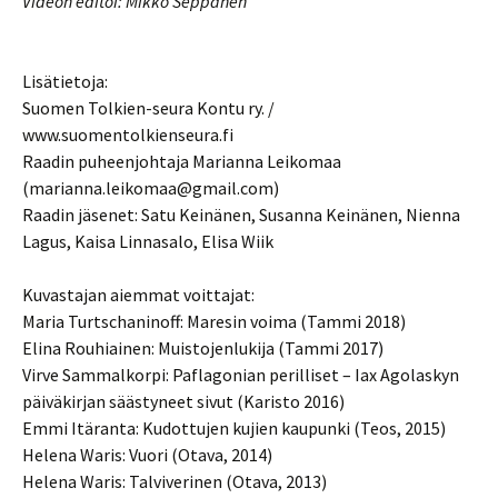
Videon editoi: Mikko Seppänen
Lisätietoja:
Suomen Tolkien-seura Kontu ry. /
www.suomentolkienseura.fi
Raadin puheenjohtaja Marianna Leikomaa
(marianna.leikomaa@gmail.com)
Raadin jäsenet: Satu Keinänen, Susanna Keinänen, Nienna
Lagus, Kaisa Linnasalo, Elisa Wiik
Kuvastajan aiemmat voittajat:
Maria Turtschaninoff: Maresin voima (Tammi 2018)
Elina Rouhiainen: Muistojenlukija (Tammi 2017)
Virve Sammalkorpi: Paflagonian perilliset – Iax Agolaskyn
päiväkirjan säästyneet sivut (Karisto 2016)
Emmi Itäranta: Kudottujen kujien kaupunki (Teos, 2015)
Helena Waris: Vuori (Otava, 2014)
Helena Waris: Talviverinen (Otava, 2013)