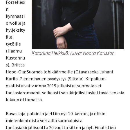
Forsellesi
n
kymnaasi
orvoille ja
hyljeksity
ille
tytöille
(Haamu
Katariina Heikkilä. Kuva:
Noora Karlsson
Kustannu
s), Briitta
Hepo-Oja: Suomea lohikäärmeille (Otava) sekä Juhani
Karila: Pienen hauen pyydystys (Siltala). Kilpailuun
osallistuivat vuonna 2019 julkaistut suomalaiset
fantasiaromaanit selkeästi satukirjoiksi laskettavia teoksia
lukuun ottamatta.
Kuvastaja-palkinto jaettiin nyt 20. kerran, ja olikin
mielenkiintoista vertailla suomalaista
fantasiakirjallisuutta 20 vuotta sitten ja nyt. Finalistien