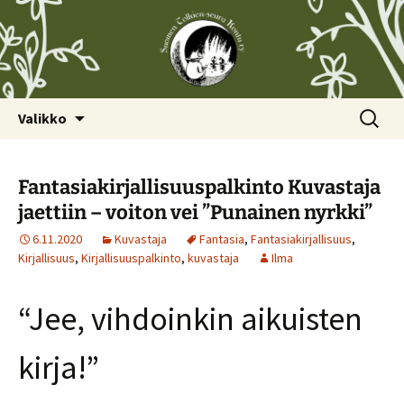
Siirry
Haku:
Valikko
sisältöön
Fantasiakirjallisuuspalkinto Kuvastaja
jaettiin – voiton vei ”Punainen nyrkki”
6.11.2020
Kuvastaja
Fantasia
,
Fantasiakirjallisuus
,
Kirjallisuus
,
Kirjallisuuspalkinto
,
kuvastaja
Ilma
“Jee, vihdoinkin aikuisten
kirja!”