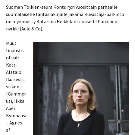
Suomen Tolkien-seura Kontu ry:n vuosittain parhaalle
suomalaiselle fantasiakirjalle jakama Kuvastaja-palkinto
on myönnetty Katariina Heikkilän teokselle Punainen
nyrkki (Aula & Co).
Muut
finalistit
olivat:
Katri
Alatalo:
Ikuisesti,
siskoni
(Gummer
us), Ilkka
Auer:
Kymnaasi
– Agnes
af