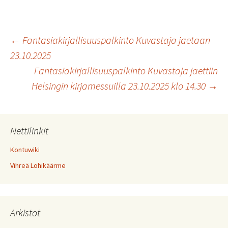
Artikkelien
←
Fantasiakirjallisuuspalkinto Kuvastaja jaetaan
23.10.2025
Fantasiakirjallisuuspalkinto Kuvastaja jaettiin
selaus
Helsingin kirjamessuilla 23.10.2025 klo 14.30
→
Nettilinkit
Kontuwiki
Vihreä Lohikäärme
Arkistot