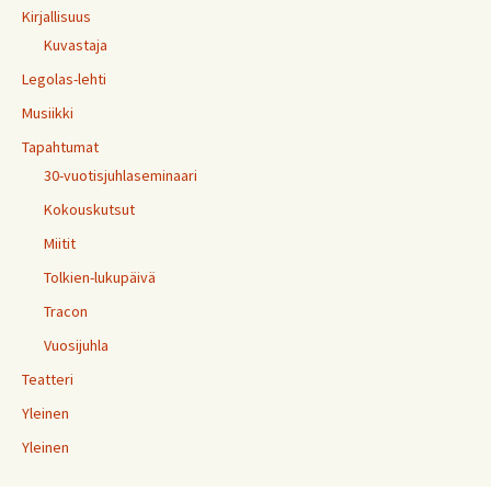
Kirjallisuus
Kuvastaja
Legolas-lehti
Musiikki
Tapahtumat
30-vuotisjuhlaseminaari
Kokouskutsut
Miitit
Tolkien-lukupäivä
Tracon
Vuosijuhla
Teatteri
Yleinen
Yleinen