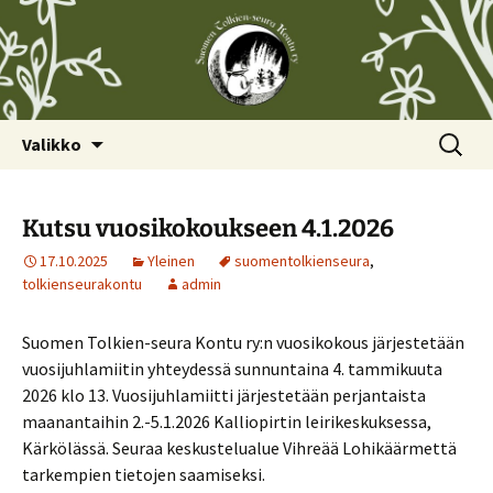
Siirry
Haku:
Valikko
sisältöön
Kutsu vuosikokoukseen 4.1.2026
17.10.2025
Yleinen
suomentolkienseura
,
tolkienseurakontu
admin
Suomen Tolkien-seura Kontu ry:n vuosikokous järjestetään
vuosijuhlamiitin yhteydessä sunnuntaina 4. tammikuuta
2026 klo 13. Vuosijuhlamiitti järjestetään perjantaista
maanantaihin 2.-5.1.2026 Kalliopirtin leirikeskuksessa,
Kärkölässä. Seuraa keskustelualue Vihreää Lohikäärmettä
tarkempien tietojen saamiseksi.