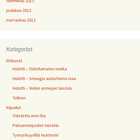
tammikuu 2013
joulukuu 2012
marraskuu 2012
Kategoriat
Elokuvat
Hobitti – Odottamaton matka
Hobitti – Smaugin autioittama maa
Hobitti – Viiden armeijan taistelu
Tolkien
Kilpailut
Odotettu ensi-ilta
Pukuarmeijoiden taistelu
Tynnyrikyydillä teatteriin