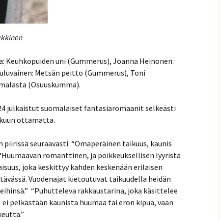
äkkinen
anta: Keuhkopuiden uni (Gummerus), Joanna Heinonen:
uuluvainen: Metsän peitto (Gummerus), Toni
asmalasta (Osuuskumma).
24 julkaistut suomalaiset fantasiaromaanit selkeästi
lukuun ottamatta.
n piirissä seuraavasti: “Omaperäinen taikuus, kaunis
” “Huumaavan romanttinen, ja poikkeuksellisen lyyristä
aisuus, joka keskittyy kahden keskenään erilaisen
ävässä. Vuodenajat kietoutuvat taikuudella heidän
leihinsä.” “Puhutteleva rakkaustarina, joka käsittelee
ei pelkästään kaunista huumaa tai eron kipua, vaan
eutta.”