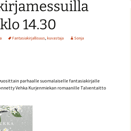
kirjamessuilla
nitelma
klo 14.30
umia
Suomen Tolkien-seuran
Ohjelma
30-vuotisjuhlaseminaari
Puhujat
a
Fantasiakirjallisuus
,
kuvastaja
Sonja
Hyvä tietää
uosittain parhaalle suomalaiselle fantasiakirjalle
önnetty Vehka Kurjenmiekan romaanille Talventaitto