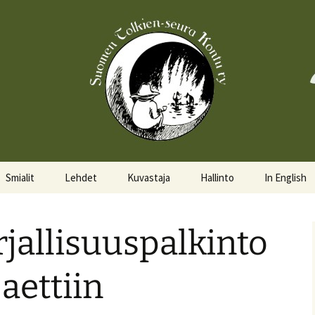
Smialit
Lehdet
Kuvastaja
Hallinto
In English
Aktiivisia smialeita
Hobittilan Sanomat
Hallitus
About the 
rjallisuuspalkinto
Smialkilpailu
Legolas
Hallituskalenteri
Events
Lomakkeet
aettiin
Pöytäkirjat