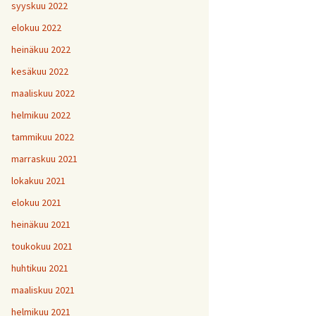
H
5
V
2
syyskuu 2022
1
H
H
H
1
9
8
V
elokuu 2022
H
Y
6
7
heinäkuu 2022
H
H
H
V
1
1
9
kesäkuu 2022
H
7
maaliskuu 2022
H
H
H
1
1
1
helmikuu 2022
V
tammikuu 2022
H
H
H
1
1
1
V
marraskuu 2021
lokakuu 2021
V
H
V
Y
1
elokuu 2021
heinäkuu 2021
V
toukokuu 2021
H
1
huhtikuu 2021
maaliskuu 2021
helmikuu 2021