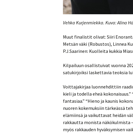
Vehka Kurjenmiekka. Kuva: Alina H
Muut finalistit olivat: Siiri Enor
Metsän väki (Robustos), Linnea K
P.J.Saarinen: Kuolleita kukkia Mi
Kilpailuun osallistuivat vuonna 20
satukirjoiksi laskettavia teoksia 
Voittajakirjaa luonnehdittiin raadi
kieli ja todella eheä kokonaisuus.
fantasiaa.” “Hieno ja kaunis kokon
nuoren kokemuksiin tärkeässä teht
elämiinsä ja vaikuttavat heidän vä
rakkautta monista näkökulmista – 
myös rakkauden hyväksymisen vaik