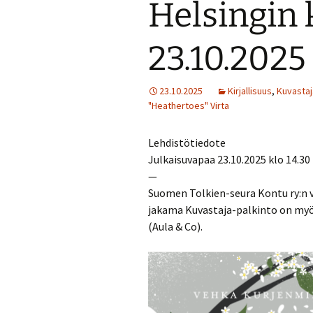
Helsingin 
Turvallisuussuun
23.10.2025 
Menneitä tapaht
23.10.2025
Kirjallisuus
,
Kuvastaj
"Heathertoes" Virta
Lehdistötiedote
Julkaisuvapaa 23.10.2025 klo 14.30
—
Suomen Tolkien-seura Kontu ry:n v
jakama Kuvastaja-palkinto on my
(Aula & Co).