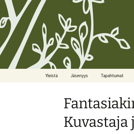
Siirry
Yleistä
Jäsenyys
Tapahtumat
sisältöön
Koirien Silmarillion, The
Kunniajäsenet
Kalenteri
Canine Silmarillion
Fantasiaki
Liittyminen
Miittiohjeet
Yhdistyksen säännöt
Yhteystietojen
Miittisäännöt
Kuvastaja j
Yhteystiedot
päivittäminen
Tulevat miitit
Tietosuojakäytännöt