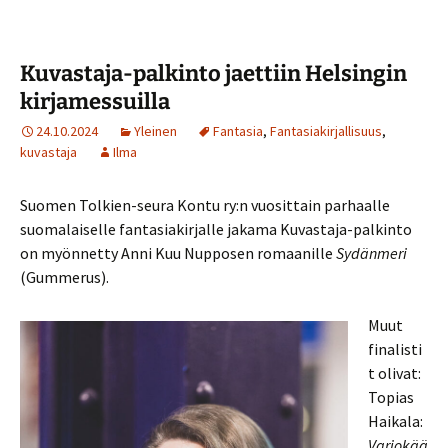
Kuvastaja-palkinto jaettiin Helsingin
kirjamessuilla
24.10.2024
Yleinen
Fantasia
,
Fantasiakirjallisuus
,
kuvastaja
Ilma
Suomen Tolkien-seura Kontu ry:n vuosittain parhaalle
suomalaiselle fantasiakirjalle jakama Kuvastaja-palkinto
on myönnetty Anni Kuu Nupposen romaanille
Sydänmeri
(Gummerus).
Muut
finalisti
t olivat:
Topias
Haikala:
Varjokää