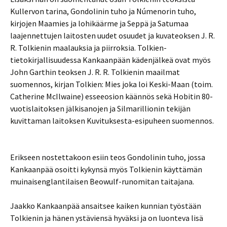
Kullervon tarina, Gondolinin tuho ja Númenorin tuho,
kirjojen Maamies ja lohikäärme ja Seppä ja Satumaa
laajennettujen laitosten uudet osuudet ja kuvateoksen J. R.
R. Tolkienin maalauksia ja piirroksia. Tolkien-
tietokirjallisuudessa Kankaanpään kädenjälkeä ovat myös
John Garthin teoksen J. R. R. Tolkienin maailmat
suomennos, kirjan Tolkien: Mies joka loi Keski-Maan (toim.
Catherine McIlwaine) esseeosion käännös sekä Hobitin 80-
vuotislaitoksen jälkisanojen ja Silmarillionin tekijän
kuvittaman laitoksen Kuvituksesta-esipuheen suomennos.
Erikseen nostettakoon esiin teos Gondolinin tuho, jossa
Kankaanpää osoitti kykynsä myös Tolkienin käyttämän
muinaisenglantilaisen Beowulf-runomitan taitajana.
Jaakko Kankaanpää ansaitsee kaiken kunnian työstään
Tolkienin ja hänen ystäviensä hyväksi ja on luonteva lisä