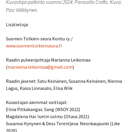
Kuvastaja-palkinto vuonna 2024: Parasolla Crafts. Kuva:
Pasi Välkkynen.
Lisätietoja:
Suomen Tolkien-seura Kontu ry. /
www.suomentolkienseura.fi
Raadin puheenjohtaja Marianna Leikomaa
(
marianna.leikomaa@gmail.com
)
Raadin jäsenet: Satu Keinänen, Susanna Keinänen, Nienna
Lagus, Kaisa Linnasalo, Elisa Wiik
Kuvastajan aiemmat voittajat:
Elina Pitkäkangas: Sang (WSOY 2022)
Magdalena Hai: Isetin solmu (Otava 2021)
Susanna Hynynen & Dess Terentjeva: Neonkaupunki (Like
2020)