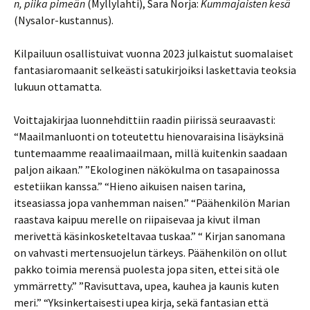
n, piika pimeän
(Myllylahti), Sara Norja:
Kummajaisten kesä
(Nysalor-kustannus).
Kilpailuun osallistuivat vuonna 2023 julkaistut suomalaiset
fantasiaromaanit selkeästi satukirjoiksi laskettavia teoksia
lukuun ottamatta.
Voittajakirjaa luonnehdittiin raadin piirissä seuraavasti:
“Maailmanluonti on toteutettu hienovaraisina lisäyksinä
tuntemaamme reaalimaailmaan, millä kuitenkin saadaan
paljon aikaan.” ”Ekologinen näkökulma on tasapainossa
estetiikan kanssa.” “Hieno aikuisen naisen tarina,
itseasiassa jopa vanhemman naisen.” “Päähenkilön Marian
raastava kaipuu merelle on riipaisevaa ja kivut ilman
merivettä käsinkosketeltavaa tuskaa.” “ Kirjan sanomana
on vahvasti mertensuojelun tärkeys. Päähenkilön on ollut
pakko toimia merensä puolesta jopa siten, ettei sitä ole
ymmärretty.” ”Ravisuttava, upea, kauhea ja kaunis kuten
meri.” “Yksinkertaisesti upea kirja, sekä fantasian että