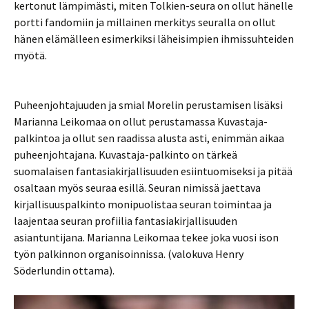
kertonut lämpimästi, miten Tolkien-seura on ollut hänelle
portti fandomiin ja millainen merkitys seuralla on ollut
hänen elämälleen esimerkiksi läheisimpien ihmissuhteiden
myötä.
Puheenjohtajuuden ja smial Morelin perustamisen lisäksi
Marianna Leikomaa on ollut perustamassa Kuvastaja-
palkintoa ja ollut sen raadissa alusta asti, enimmän aikaa
puheenjohtajana. Kuvastaja-palkinto on tärkeä
suomalaisen fantasiakirjallisuuden esiintuomiseksi ja pitää
osaltaan myös seuraa esillä. Seuran nimissä jaettava
kirjallisuuspalkinto monipuolistaa seuran toimintaa ja
laajentaa seuran profiilia fantasiakirjallisuuden
asiantuntijana. Marianna Leikomaa tekee joka vuosi ison
työn palkinnon organisoinnissa. (valokuva Henry
Söderlundin ottama).