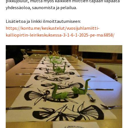
pikkujoulut, mutta myös kaikkien miittien tapaan vapaata
yhdessäoloa, saunomista ja pelailua.
Lisätietoa ja linkki ilmoittautumiseen:
https://kontu.me/keskustelut/vuosijuhlamiitti-
kalliopirtin-leirikeskuksessa-3-1-6-1-2025-pe-ma.6858/