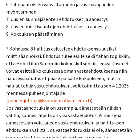
6. Tilinpäätöksen vahvistaminen ja vastuuvapauden
myöntäminen
7. Uusien kunniajäsenten ehdotukset ja äänestys
8. Uusien miittisääntöjen ehdotukset ja äänestys
9. Kokouksen päättäminen
* Kohdassa 8 hallitus esittelee ehdotuksensa uusiksi
miittisäännöiksi. Ehdotus tulee esille sekä tähän topikkiin,
että Hobittilan Sanomiin kokouskutsun liitteeksi. Jäsenet
voivat esittää kokouksessa oman vastaehdotuksensa niin
halutessaan. Jos et pääse paikalle kokoukseen, mutta
haluat tehdä vastaehdotuksen, voit toimittaa sen 4.1.2025
mennessä puheenjohtajalle
(
puheenjohtaja@suomentolkienseura.fi
).
Jos vastaehdotuksia on useampia, äänestetään näiden
välillä, kunnes jäljellä on yksi vastaehdotus. Viimeisenä
äänestetään voittaneen vastaehdotuksen ja hallituksen
ehdotuksen väliltä. Jos vastaehdotuksia ei ole, äänestetään
suoraan hallituksen ehdotuksen hyväksymisestä.