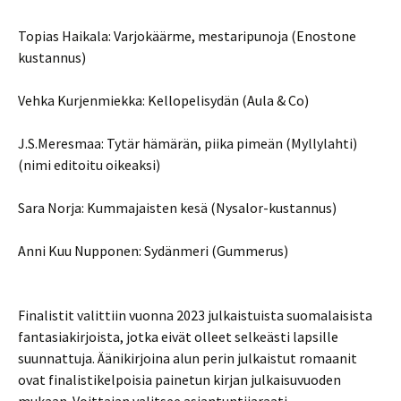
Topias Haikala: Varjokäärme, mestaripunoja (Enostone
kustannus)
Vehka Kurjenmiekka: Kellopelisydän (Aula & Co)
J.S.Meresmaa: Tytär hämärän, piika pimeän (Myllylahti)
(nimi editoitu oikeaksi)
Sara Norja: Kummajaisten kesä (Nysalor-kustannus)
Anni Kuu Nupponen: Sydänmeri (Gummerus)
Finalistit valittiin vuonna 2023 julkaistuista suomalaisista
fantasiakirjoista, jotka eivät olleet selkeästi lapsille
suunnattuja. Äänikirjoina alun perin julkaistut romaanit
ovat finalistikelpoisia painetun kirjan julkaisuvuoden