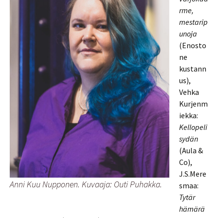
rme,
mestarip
unoja
(Enosto
ne
kustann
us),
Vehka
Kurjenm
iekka:
Kellopeli
sydän
(Aula &
Co),
J.S.Mere
Anni Kuu Nupponen. Kuvaaja: Outi Puhakka.
smaa:
Tytär
hämärä