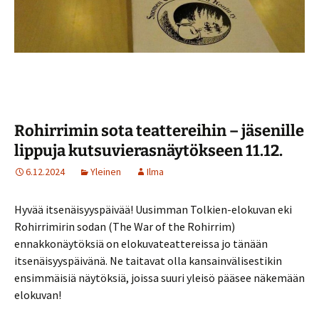
Rohirrimin sota teattereihin – jäsenille
lippuja kutsuvierasnäytökseen 11.12.
6.12.2024
Yleinen
Ilma
Hyvää itsenäisyyspäivää! Uusimman Tolkien-elokuvan eki
Rohirrimirin sodan (The War of the Rohirrim)
ennakkonäytöksiä on elokuvateattereissa jo tänään
itsenäisyyspäivänä. Ne taitavat olla kansainvälisestikin
ensimmäisiä näytöksiä, joissa suuri yleisö pääsee näkemään
elokuvan!