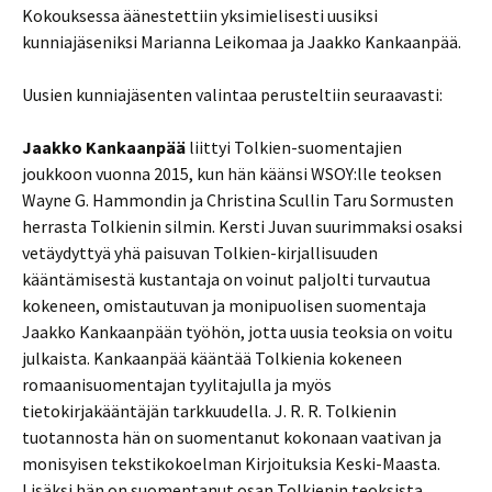
Kokouksessa äänestettiin yksimielisesti uusiksi
kunniajäseniksi Marianna Leikomaa ja Jaakko Kankaanpää.
Uusien kunniajäsenten valintaa perusteltiin seuraavasti:
Jaakko Kankaanpää
liittyi Tolkien-suomentajien
joukkoon vuonna 2015, kun hän käänsi WSOY:lle teoksen
Wayne G. Hammondin ja Christina Scullin Taru Sormusten
herrasta Tolkienin silmin. Kersti Juvan suurimmaksi osaksi
vetäydyttyä yhä paisuvan Tolkien-kirjallisuuden
kääntämisestä kustantaja on voinut paljolti turvautua
kokeneen, omistautuvan ja monipuolisen suomentaja
Jaakko Kankaanpään työhön, jotta uusia teoksia on voitu
julkaista. Kankaanpää kääntää Tolkienia kokeneen
romaanisuomentajan tyylitajulla ja myös
tietokirjakääntäjän tarkkuudella. J. R. R. Tolkienin
tuotannosta hän on suomentanut kokonaan vaativan ja
monisyisen tekstikokoelman Kirjoituksia Keski-Maasta.
Lisäksi hän on suomentanut osan Tolkienin teoksista