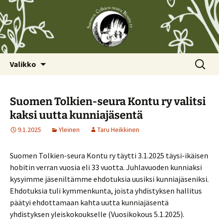
Siirry
Haku:
Valikko
sisältöön
Suomen Tolkien-seura Kontu ry valitsi
kaksi uutta kunniajäsentä
9.1.2025
Yleinen
Taru Heikkinen
Suomen Tolkien-seura Kontu ry täytti 3.1.2025 täysi-ikäisen
hobitin verran vuosia eli 33 vuotta. Juhlavuoden kunniaksi
kysyimme jäseniltämme ehdotuksia uusiksi kunniajäseniksi.
Ehdotuksia tuli kymmenkunta, joista yhdistyksen hallitus
päätyi ehdottamaan kahta uutta kunniajäsentä
yhdistyksen yleiskokoukselle (Vuosikokous 5.1.2025).