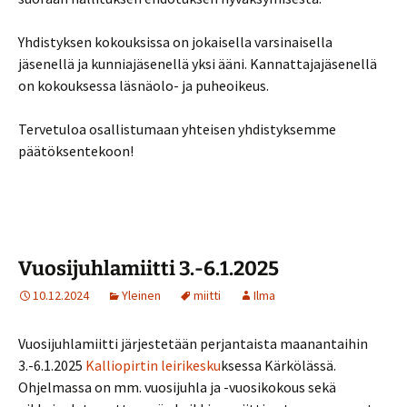
Yhdistyksen kokouksissa on jokaisella varsinaisella
jäsenellä ja kunniajäsenellä yksi ääni. Kannattajajäsenellä
on kokouksessa läsnäolo- ja puheoikeus.
Tervetuloa osallistumaan yhteisen yhdistyksemme
päätöksentekoon!
Vuosijuhlamiitti 3.-6.1.2025
10.12.2024
Yleinen
miitti
Ilma
Vuosijuhlamiitti järjestetään perjantaista maanantaihin
3.-6.1.2025
Kalliopirtin leirikesku
ksessa Kärkölässä.
Ohjelmassa on mm. vuosijuhla ja -vuosikokous sekä