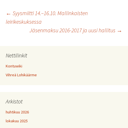
Artikkelien
←
Syysmiitti 14.–16.10. Mallinkaisten
leirikeskuksessa
Jäsenmaksu 2016-2017 ja uusi hallitus
→
selaus
Nettilinkit
Kontuwiki
Vihreä Lohikäärme
Arkistot
huhtikuu 2026
lokakuu 2025