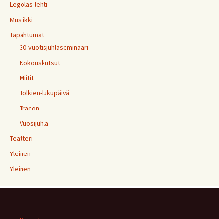
Legolas-lehti
Musiikki
Tapahtumat
30-vuotisjuhlaseminaari
Kokouskutsut
Miitit
Tolkien-lukupäivä
Tracon
Vuosijuhla
Teatteri
Yleinen
Yleinen