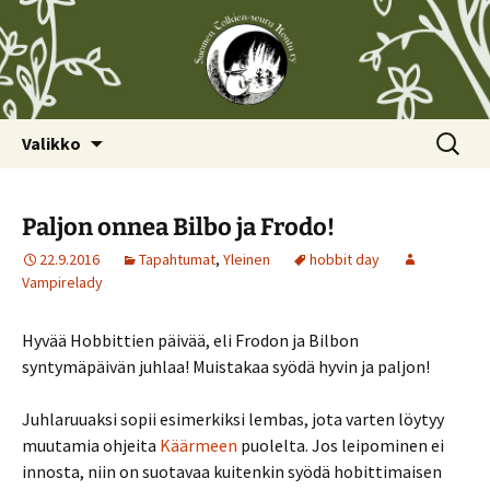
Siirry
Haku:
Valikko
sisältöön
Paljon onnea Bilbo ja Frodo!
22.9.2016
Tapahtumat
,
Yleinen
hobbit day
Vampirelady
Hyvää Hobbittien päivää, eli Frodon ja Bilbon
syntymäpäivän juhlaa! Muistakaa syödä hyvin ja paljon!
Juhlaruuaksi sopii esimerkiksi lembas, jota varten löytyy
muutamia ohjeita
Käärmeen
puolelta. Jos leipominen ei
innosta, niin on suotavaa kuitenkin syödä hobittimaisen