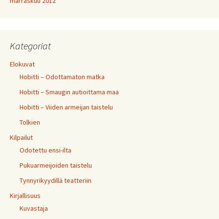
marraskuu 2012
Kategoriat
Elokuvat
Hobitti – Odottamaton matka
Hobitti – Smaugin autioittama maa
Hobitti – Viiden armeijan taistelu
Tolkien
Kilpailut
Odotettu ensi-ilta
Pukuarmeijoiden taistelu
Tynnyrikyydillä teatteriin
Kirjallisuus
Kuvastaja