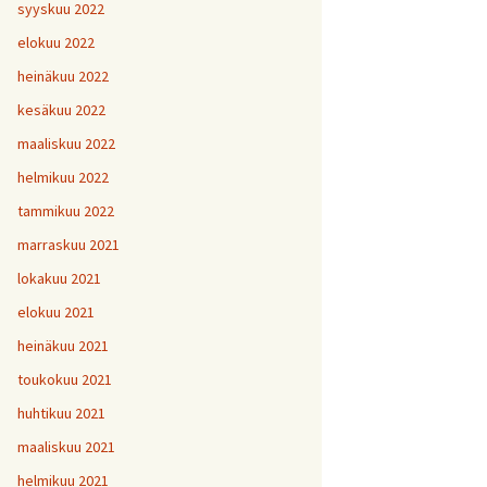
H
5
V
2
syyskuu 2022
1
H
H
H
1
9
8
V
elokuu 2022
H
Y
6
7
heinäkuu 2022
H
H
H
V
1
1
9
kesäkuu 2022
H
7
maaliskuu 2022
H
H
H
1
1
1
helmikuu 2022
V
tammikuu 2022
H
H
H
1
1
1
V
marraskuu 2021
lokakuu 2021
V
H
V
Y
1
elokuu 2021
heinäkuu 2021
V
toukokuu 2021
H
1
huhtikuu 2021
maaliskuu 2021
helmikuu 2021