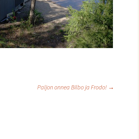
Paljon onnea Bilbo ja Frodo!
→