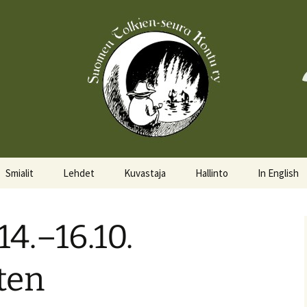
Smialit
Lehdet
Kuvastaja
Hallinto
In English
Aktiivisia smialeita
Hobittilan Sanomat
Hallitus
About the 
14.–16.10.
Smialkilpailu
Legolas
Hallituskalenteri
Events
Lomakkeet
ten
Pöytäkirjat