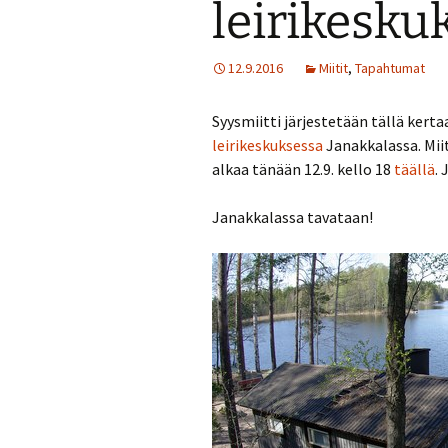
leirikesku
Turvallisuussuun
12.9.2016
Miitit
,
Tapahtumat
Menneitä tapaht
Syysmiitti järjestetään tällä kert
leirikeskuksessa
Janakkalassa. Mii
alkaa tänään 12.9. kello 18
täällä
.
Janakkalassa tavataan!