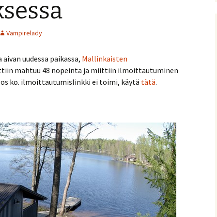
ksessa
nitelma
Vampirelady
umia
Suomen Tolkien-seuran
Ohjelma
30-vuotisjuhlaseminaari
Puhujat
aa aivan uudessa paikassa,
Mallinkaisten
ttiin mahtuu 48 nopeinta ja miittiin ilmoittautuminen
Hyvä tietää
 Jos ko. ilmoittautumislinkki ei toimi, käytä
tätä
.