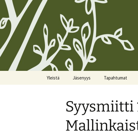
Siirry
Yleistä
Jäsenyys
Tapahtumat
sisältöön
Koirien Silmarillion, The
Kunniajäsenet
Kalenteri
Canine Silmarillion
Syysmiitti 
Liittyminen
Miittiohjeet
Yhdistyksen säännöt
Yhteystietojen
Miittisäännöt
Mallinkais
Yhteystiedot
päivittäminen
Tulevat miitit
Tietosuojakäytännöt