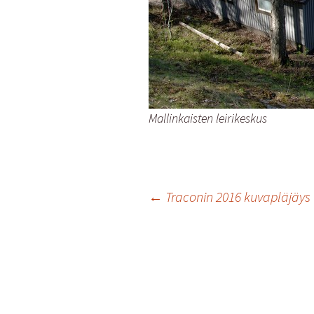
Mallinkaisten leirikeskus
Artikkelien
←
Traconin 2016 kuvapläjäys
selaus