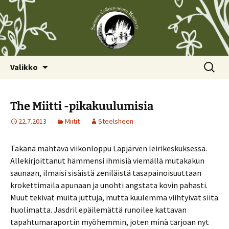
Siirry
Haku:
Valikko
sisältöön
The Miitti -pikakuulumisia
22.7.2013
Miitit
Steelsheen
Takana mahtava viikonloppu Lapjärven leirikeskuksessa.
Allekirjoittanut hämmensi ihmisiä viemällä mutakakun
saunaan, ilmaisi sisäistä zeniläistä tasapainoisuuttaan
krokettimaila apunaan ja unohti angstata kovin pahasti.
Muut tekivät muita juttuja, mutta kuulemma viihtyivät siitä
huolimatta. Jasdril epäilemättä runoilee kattavan
tapahtumaraportin myöhemmin, joten minä tarjoan nyt