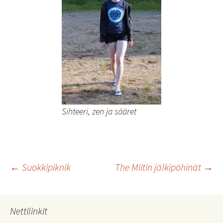
Sihteeri, zen ja sääret
Artikkelien
←
Suokkipiknik
The Miitin jälkipöhinät
→
selaus
Nettilinkit