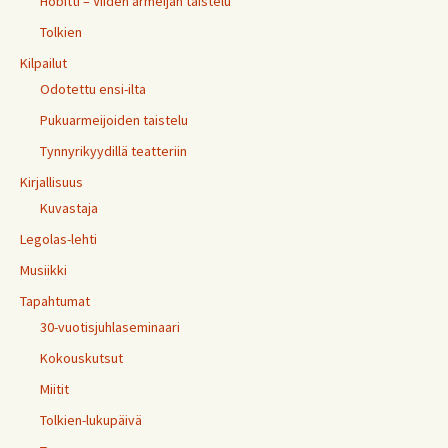
Hobitti – Viiden armeijan taistelu
Tolkien
Kilpailut
Odotettu ensi-ilta
Pukuarmeijoiden taistelu
Tynnyrikyydillä teatteriin
Kirjallisuus
Kuvastaja
Legolas-lehti
Musiikki
Tapahtumat
30-vuotisjuhlaseminaari
Kokouskutsut
Miitit
Tolkien-lukupäivä