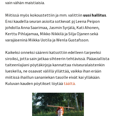
vain vähän maistiaisia.
Miitissä myös kokoustettiin ja mm. valittiin
uusi hallitus
.
Ensi kaudella seuran asioita sotkevat pj Leena Peipon
johdolla Anna Saarimaa, Jasmin Syrjälä, Kati Ahonen,
Kerttu Pihlajamaa, Mikko Nikkilä ja Silja Ojanen sekä
varajäseninä Miikka Uotila ja Wenla Gustafsson.
Kaikeksi onneksi sääreni katsottiin edelleen tarpeeksi
siroiksi, jotta sain jatkaa sihteerin tehtävissä. Pääasiallista
taiteenlajiani pöytäkirjoja kannattaa riviseuralaistenkin
lueskella, ne osaavat välillä yllättää, vaikka ihan erään
miitissä ihaillun sananiekan tasolle eivät kai ylläkään.
Kuluvan kauden pöytikset löytää
täältä
.