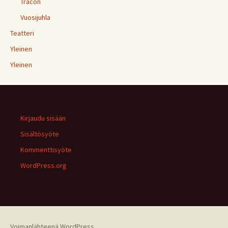
Tracon
Vuosijuhla
Teatteri
Yleinen
Yleinen
Kirjaudu sisään
Sisältösyöte
Kommenttisyöte
WordPress.org
Voimanlähteenä WordPress