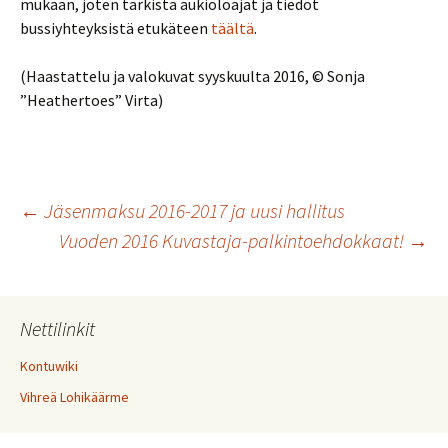
mukaan, joten tarkista aukioloajat ja tiedot
bussiyhteyksistä etukäteen
täältä
.
(Haastattelu ja valokuvat syyskuulta 2016, © Sonja
”Heathertoes” Virta)
Artikkelien
←
Jäsenmaksu 2016-2017 ja uusi hallitus
Vuoden 2016 Kuvastaja-palkintoehdokkaat!
→
selaus
Nettilinkit
Kontuwiki
Vihreä Lohikäärme