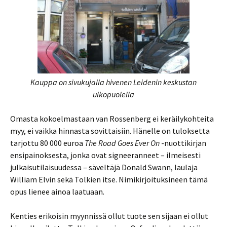
Kauppa on sivukujalla hivenen Leidenin keskustan
ulkopuolella
Omasta kokoelmastaan van Rossenberg ei keräilykohteita
myy, ei vaikka hinnasta sovittaisiin. Hänelle on tuloksetta
tarjottu 80 000 euroa
The Road Goes Ever On
-nuottikirjan
ensipainoksesta, jonka ovat signeeranneet – ilmeisesti
julkaisutilaisuudessa – säveltäjä Donald Swann, laulaja
William Elvin sekä Tolkien itse. Nimikirjoituksineen tämä
opus lienee ainoa laatuaan.
Kenties erikoisin myynnissä ollut tuote sen sijaan ei ollut