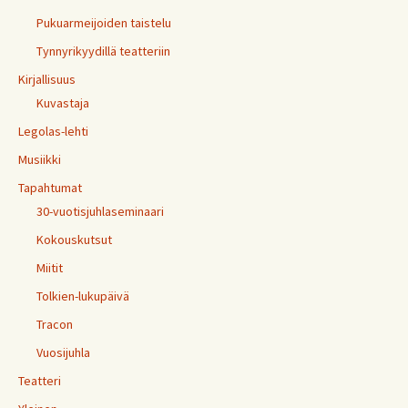
Pukuarmeijoiden taistelu
Tynnyrikyydillä teatteriin
Kirjallisuus
Kuvastaja
Legolas-lehti
Musiikki
Tapahtumat
30-vuotisjuhlaseminaari
Kokouskutsut
Miitit
Tolkien-lukupäivä
Tracon
Vuosijuhla
Teatteri