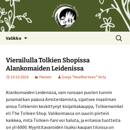
Siirry
Haku:
Valikko
sisältöön
Vierailulla Tolkien Shopissa
Alankomaiden Leidenissa
10.10.2016
Yleinen
Sonja "Heathertoes" Virta
Alankomaiden Leidenissä, vain runsaan puolen tunnin
junamatkan päässä Amsterdamista, sijaitsee maailman
ainoa Tolkieniin keskittynyt kivijalkakauppa, Tolkienwinkel
eli The Tolkien Shop. Valikoimassa on suurin piirtein
kaikkea, mitä Tolkien-fani voi haluta, ja erilaisia tuotteita
on yli 6000. Myyntitavaroiden lisäksi kaupan tiloissa on