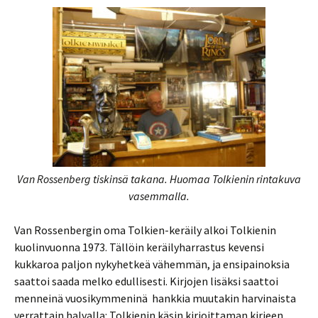
Van Rossenberg tiskinsä takana. Huomaa Tolkienin rintakuva
vasemmalla.
Van Rossenbergin oma Tolkien-keräily alkoi Tolkienin
kuolinvuonna 1973. Tällöin keräilyharrastus kevensi
kukkaroa paljon nykyhetkeä vähemmän, ja ensipainoksia
saattoi saada melko edullisesti. Kirjojen lisäksi saattoi
menneinä vuosikymmeninä hankkia muutakin harvinaista
verrattain halvalla: Tolkienin käsin kirjoittaman kirjeen