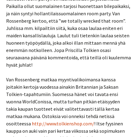
Paikalla ollut suomalainen tarjosi huonettaan bilepaikaksi,
ja näin syntyi hollantilaissuomalainen room party. Van
Rossenberg kertoo, että ”we totally wrecked that room”.
Juhlissa mm. kilpailtiin siitä, kuka osaa laulaa eniten eri
maiden kansallislauluja. Laulut tuli tietenkin laulaa seisten
huoneen työpöydällä, joka alkoi illan mittaan mennä yhä
enemmän notkolleen. Jopa Priscilla Tolkien osasi
seuraavana päivänä kommentoida, että teillä oli kuulemma
hyvät juhlat!
Van Rossenberg matkaa myyntivalikoimansa kanssa
joitakin kertoja vuodessa ainakin Britannian ja Saksan
Tolkien-tapahtumiin. Suomessa hänet voi tavata ensi
vuonna WorldConissa, mutta turhan pitkän etäisyyden
takia kaupan tuotteet eivät valitettavasti tällä kertaa
matkaa mukana. Ostoksia voi onneksi tehdä netissä
osoitteessa
http://www.tolkienshop.com/
! Itse fyysinen
kauppa on auki vain pari kertaa viikossa sekä sopimuksen