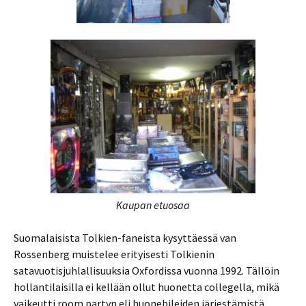
Kaupan etuosaa
Suomalaisista Tolkien-faneista kysyttäessä van
Rossenberg muistelee erityisesti Tolkienin
satavuotisjuhlallisuuksia Oxfordissa vuonna 1992. Tällöin
hollantilaisilla ei kellään ollut huonetta collegella, mikä
vaikeutti room partyn eli huonebileiden järjestämistä.