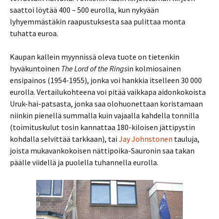
saattoi löytää 400 – 500 eurolla, kun nykyään
lyhyemmästäkin raapustuksesta saa pulittaa monta
tuhatta euroa.
Kaupan kallein myynnissä oleva tuote on tietenkin
hyväkuntoinen
The
Lord of the Rings
in kolmiosainen
ensipainos (1954-1955), jonka voi hankkia itselleen 30 000
eurolla. Vertailukohteena voi pitää vaikkapa aidonkokoista
Uruk-hai-patsasta, jonka saa olohuonettaan koristamaan
niinkin pienellä summalla kuin vajaalla kahdella tonnilla
(toimituskulut tosin kannattaa 180-kiloisen jättipystin
kohdalla selvittää tarkkaan), tai
Jay Johnstonen
tauluja,
joista mukavankokoisen nättipoika-Sauronin saa takan
päälle viidellä ja puolella tuhannella eurolla.