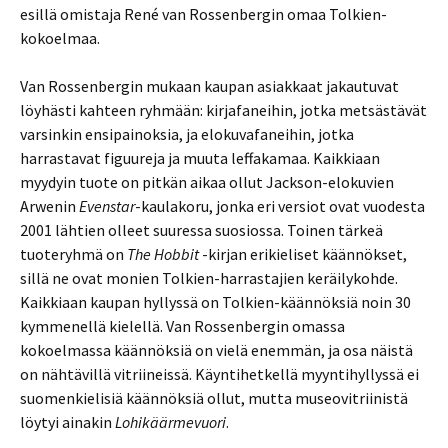
esillä omistaja René van Rossenbergin omaa Tolkien-
kokoelmaa.
Van Rossenbergin mukaan kaupan asiakkaat jakautuvat
löyhästi kahteen ryhmään: kirjafaneihin, jotka metsästävät
varsinkin ensipainoksia, ja elokuvafaneihin, jotka
harrastavat figuureja ja muuta leffakamaa. Kaikkiaan
myydyin tuote on pitkän aikaa ollut Jackson-elokuvien
Arwenin
Evenstar
-kaulakoru, jonka eri versiot ovat vuodesta
2001 lähtien olleet suuressa suosiossa. Toinen tärkeä
tuoteryhmä on
The Hobbit
-kirjan erikieliset käännökset,
sillä ne ovat monien Tolkien-harrastajien keräilykohde.
Kaikkiaan kaupan hyllyssä on Tolkien-käännöksiä noin 30
kymmenellä kielellä. Van Rossenbergin omassa
kokoelmassa käännöksiä on vielä enemmän, ja osa näistä
on nähtävillä vitriineissä. Käyntihetkellä myyntihyllyssä ei
suomenkielisiä käännöksiä ollut, mutta museovitriinistä
löytyi ainakin
Lohikäärmevuori
.