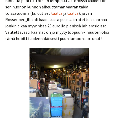
hinnalla pilattu. Tolkien lempipuu Oxfordissa kaadettiin
sen huonon kunnon aiheuttaman vaaran takia
toissavuonna (ks. uutiset
täältä
ja
täältä
), ja van
Rossenbergilla oli kaadetusta puusta irrotettua kaarnaa
jonkin aikaa myynnissä 20 eurolla pienissä lahjarasioissa.
Valitettavasti kaarnat on jo myyty loppuun – muuten olisi
tämä hobitti todennäköisesti puun lumoon sortunut!