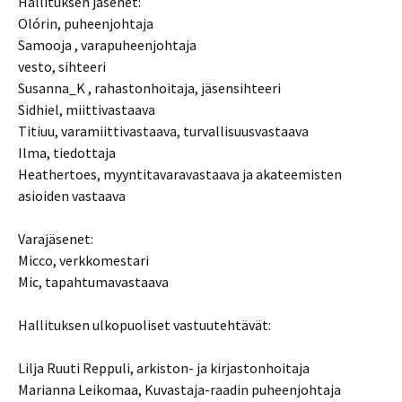
Hallituksen jäsenet:
Olórin, puheenjohtaja
Samooja , varapuheenjohtaja
vesto, sihteeri
Susanna_K , rahastonhoitaja, jäsensihteeri
Sidhiel, miittivastaava
Titiuu, varamiittivastaava, turvallisuusvastaava
Ilma, tiedottaja
Heathertoes, myyntitavaravastaava ja akateemisten
asioiden vastaava
Varajäsenet:
Micco, verkkomestari
Mic, tapahtumavastaava
Hallituksen ulkopuoliset vastuutehtävät:
Lilja Ruuti Reppuli, arkiston- ja kirjastonhoitaja
Marianna Leikomaa, Kuvastaja-raadin puheenjohtaja