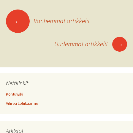
Artikkelien
←
Vanhemmat artikkelit
selaus
→
Uudemmat artikkelit
Nettilinkit
Kontuwiki
Vihreä Lohikäärme
Arkistot