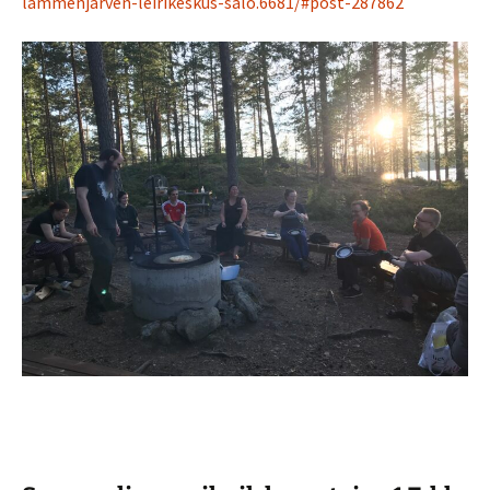
lammenjärven-leirikeskus-salo.6681/#post-287862