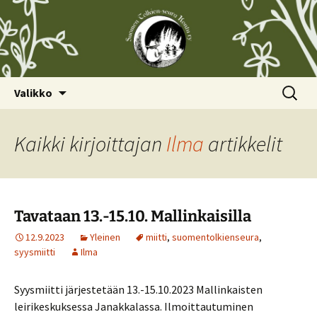
Siirry
Haku:
Valikko
sisältöön
Kaikki kirjoittajan
Ilma
artikkelit
Tavataan 13.-15.10. Mallinkaisilla
12.9.2023
Yleinen
miitti
,
suomentolkienseura
,
syysmiitti
Ilma
Syysmiitti järjestetään 13.-15.10.2023 Mallinkaisten
leirikeskuksessa Janakkalassa. Ilmoittautuminen