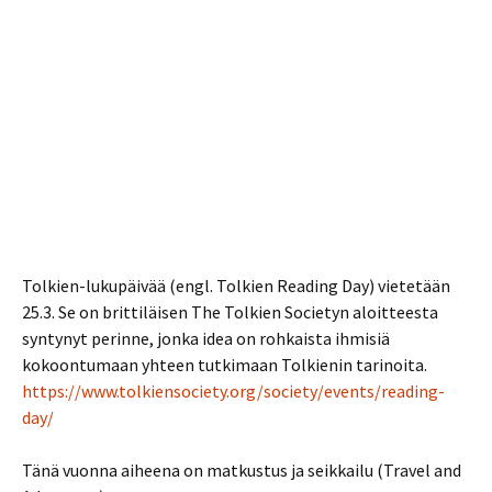
Tolkien-lukupäivää (engl. Tolkien Reading Day) vietetään
25.3. Se on brittiläisen The Tolkien Societyn aloitteesta
syntynyt perinne, jonka idea on rohkaista ihmisiä
kokoontumaan yhteen tutkimaan Tolkienin tarinoita.
https://www.tolkiensociety.org/society/events/reading-
day/
Tänä vuonna aiheena on matkustus ja seikkailu (Travel and