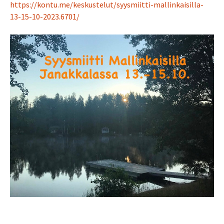
https://kontu.me/keskustelut/syysmiitti-mallinkaisilla-
13-15-10-2023.6701/