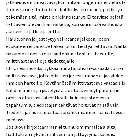
jatkuvuus on turvattava, kun mitään ongelmia ei vielä ole.
Ja koska ongelmia ei ole, hallitukseen on helppo liittyä
tekemään sitä, mistä on kiinnostunut. Ei tarvitse pelätä
tehtävien olevan liian vaikeita, kun suurin osa vanhoista
aktiiveista jatkaa ja auttaa.
Hallitushan järjestäytyy valintansa jälkeen, joten
etukäteen ei tarvitse hakea jotain tiettyä tehtävää. Näillä
näkymin tarvetta olisi kuitenkin etenkin sihteerille,
miittivastaavalle ja tiedottajalle.
Eli jos esimerkiksi tykkää miitata, olisi hyvä saada toinen
miittivastaava, jotta miittien järjestäminen ei jää yhden
ihmisen harteille. Käytännössä miittivastaava vastaa siis
kahden miitin järjestelyistä. Jos taas viihdyt paremmin
omissa oloissasi tai matkoilla kuin järjestämässä
tapahtumia, tiedottajan tehtävät hoituvat mistä vain.
Tiedottaja siis mainostaa tapahtumiamme sosiaalisessa
mediassa.
Jos luova kirjoittaminen ei tunnu omimmalta alalta,
hallituksen nykyinen sihteeri on jättäytymässä pois.