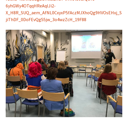
6yhGWy4OTqqHReAqlJi2-
X_H8R_SUQ_aem_AfNL0CxyxP5fAczMJXhoQg9HVOsEHxj_S
jiThDF_0DoFEvQg55jw_3o4wzZcH_19F88