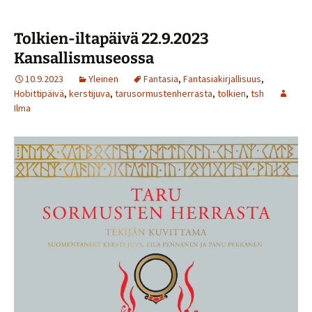
Tolkien-iltapäivä 22.9.2023
Kansallismuseossa
10.9.2023
Yleinen
Fantasia
,
Fantasiakirjallisuus
,
Hobittipäivä
,
kerstijuva
,
tarusormustenherrasta
,
tolkien
,
tsh
Ilma