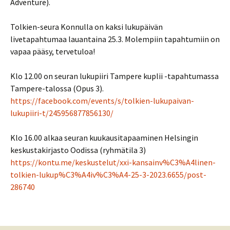
Adventure).
Tolkien-seura Konnulla on kaksi lukupäivän
livetapahtumaa lauantaina 25.3. Molempiin tapahtumiin on
vapaa pääsy, tervetuloa!
Klo 12.00 on seuran lukupiiri Tampere kuplii -tapahtumassa
Tampere-talossa (Opus 3).
https://facebook.com/events/s/tolkien-lukupaivan-
lukupiiri-t/245956877856130/
Klo 16.00 alkaa seuran kuukausitapaaminen Helsingin
keskustakirjasto Oodissa (ryhmätila 3)
https://kontu.me/keskustelut/xxi-kansainv%C3%A4linen-
tolkien-lukup%C3%A4iv%C3%A4-25-3-2023.6655/post-
286740