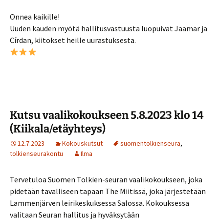
Onnea kaikille!
Uuden kauden myötä hallitusvastuusta luopuivat Jaamar ja
Círdan, kiitokset heille uurastuksesta.
Kutsu vaalikokoukseen 5.8.2023 klo 14
(Kiikala/etäyhteys)
12.7.2023
Kokouskutsut
suomentolkienseura
,
tolkienseurakontu
Ilma
Tervetuloa Suomen Tolkien-seuran vaalikokoukseen, joka
pidetään tavalliseen tapaan The Miitissä, joka järjestetään
Lammenjärven leirikeskuksessa Salossa. Kokouksessa
valitaan Seuran hallitus ja hyväksytään