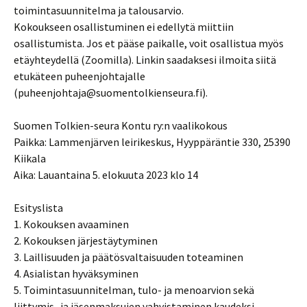
toimintasuunnitelma ja talousarvio.
Kokoukseen osallistuminen ei edellytä miittiin
osallistumista. Jos et pääse paikalle, voit osallistua myös
etäyhteydellä (Zoomilla). Linkin saadaksesi ilmoita siitä
etukäteen puheenjohtajalle
(puheenjohtaja@suomentolkienseura.fi).
Suomen Tolkien-seura Kontu ry:n vaalikokous
Paikka: Lammenjärven leirikeskus, Hyyppäräntie 330, 25390
Kiikala
Aika: Lauantaina 5. elokuuta 2023 klo 14
Esityslista
1. Kokouksen avaaminen
2. Kokouksen järjestäytyminen
3. Laillisuuden ja päätösvaltaisuuden toteaminen
4. Asialistan hyväksyminen
5. Toimintasuunnitelman, tulo- ja menoarvion sekä
liittymis- ja jäsenmaksujen vahvistaminen kaudeksi