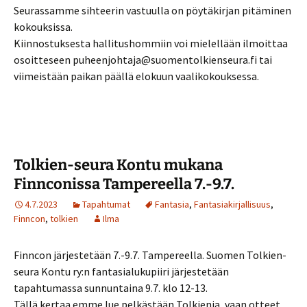
Seurassamme sihteerin vastuulla on pöytäkirjan pitäminen
kokouksissa.
Kiinnostuksesta hallitushommiin voi mielellään ilmoittaa
osoitteseen puheenjohtaja@suomentolkienseura.fi tai
viimeistään paikan päällä elokuun vaalikokouksessa.
Tolkien-seura Kontu mukana
Finnconissa Tampereella 7.-9.7.
4.7.2023
Tapahtumat
Fantasia
,
Fantasiakirjallisuus
,
Finncon
,
tolkien
Ilma
Finncon järjestetään 7.-9.7. Tampereella. Suomen Tolkien-
seura Kontu ry:n fantasialukupiiri järjestetään
tapahtumassa sunnuntaina 9.7. klo 12-13.
Tällä kertaa emme lue pelkästään Tolkienia, vaan otteet