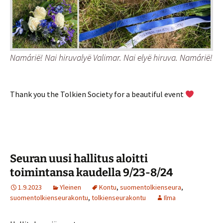
Namárië! Nai hiruvalyë Valimar. Nai elyë hiruva. Namárië!
Thank you the Tolkien Society for a beautiful event
Seuran uusi hallitus aloitti
toimintansa kaudella 9/23-8/24
1.9.2023
Yleinen
Kontu
,
suomentolkienseura
,
suomentolkienseurakontu
,
tolkienseurakontu
Ilma