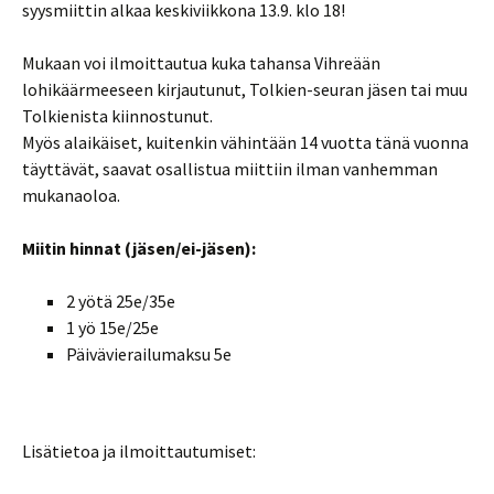
syysmiittin alkaa keskiviikkona 13.9. klo 18!
Mukaan voi ilmoittautua kuka tahansa Vihreään
lohikäärmeeseen kirjautunut, Tolkien-seuran jäsen tai muu
Tolkienista kiinnostunut.
Myös alaikäiset, kuitenkin vähintään 14 vuotta tänä vuonna
täyttävät, saavat osallistua miittiin ilman vanhemman
mukanaoloa.
Miitin hinnat (jäsen/ei-jäsen):
2 yötä 25e/35e
1 yö 15e/25e
Päivävierailumaksu 5e
Lisätietoa ja ilmoittautumiset: