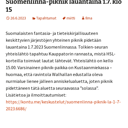
Suomenlinna-piknik lauantaina 1.7. klo
15
26.6.2023
Tapahtumat
miitti
Ilma
Suomalaisten fantasia- ja tieteiskirjallisuuteen
keskittyvien järjestöjen yhteinen piknik pidetään
lauantaina 1.7.2023 Suomenlinnassa. Tolkien-seuran
yhteislähtö tapahtuu Kauppatorin rannasta, mistä HSL-
korteilla toimivat lautat lähtevät. Yhteislähtö on kello
15.00. Varsinainen piknik-paikka on Kustaanmiekassa –
huomaa, että ravintola Walhallan edustalla oleva
nurmialue lienee jälleen anniskelualuetta, joten piknik
pidettäneen tätä aluetta seuraavassa ”solassa”.
Lisätietoa ja ilmoittautumiset:
https://kontu.me/keskustelut/suomenlinna-piknik-la-1-7-
2023.6686/