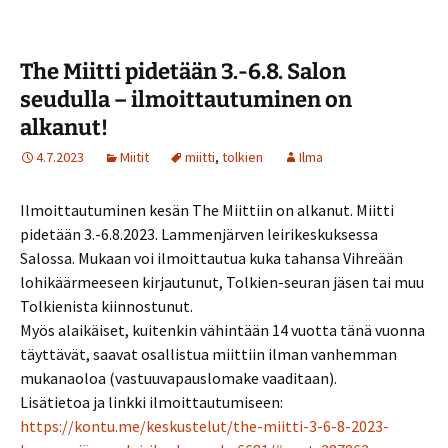
The Miitti pidetään 3.-6.8. Salon
seudulla – ilmoittautuminen on
alkanut!
4.7.2023
Miitit
miitti
,
tolkien
Ilma
Ilmoittautuminen kesän The Miittiin on alkanut. Miitti
pidetään 3.-6.8.2023. Lammenjärven leirikeskuksessa
Salossa. Mukaan voi ilmoittautua kuka tahansa Vihreään
lohikäärmeeseen kirjautunut, Tolkien-seuran jäsen tai muu
Tolkienista kiinnostunut.
Myös alaikäiset, kuitenkin vähintään 14 vuotta tänä vuonna
täyttävät, saavat osallistua miittiin ilman vanhemman
mukanaoloa (vastuuvapauslomake vaaditaan).
Lisätietoa ja linkki ilmoittautumiseen:
https://kontu.me/keskustelut/the-miitti-3-6-8-2023-