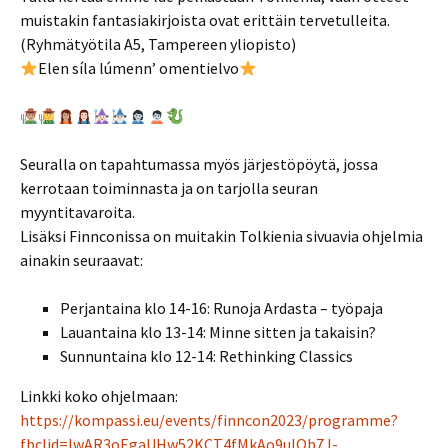
muistakin fantasiakirjoista ovat erittäin tervetulleita.
(Ryhmätyötila A5, Tampereen yliopisto)
Elen síla lúmenn’ omentielvo
Seuralla on tapahtumassa myös järjestöpöytä, jossa
kerrotaan toiminnasta ja on tarjolla seuran
myyntitavaroita.
Lisäksi Finnconissa on muitakin Tolkienia sivuavia ohjelmia
ainakin seuraavat:
Perjantaina klo 14-16: Runoja Ardasta – työpaja
Lauantaina klo 13-14: Minne sitten ja takaisin?
Sunnuntaina klo 12-14: Rethinking Classics
Linkki koko ohjelmaan:
https://kompassi.eu/events/finncon2023/programme?
fbclid=IwAR3oEgaUHw52KCT4fMkAo9uIQb7J-