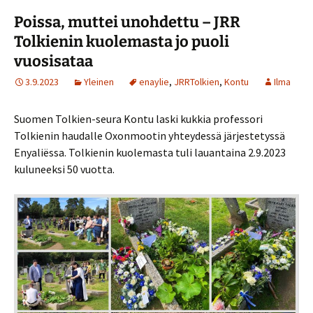
Poissa, muttei unohdettu – JRR
Tolkienin kuolemasta jo puoli
vuosisataa
3.9.2023
Yleinen
enaylie
,
JRRTolkien
,
Kontu
Ilma
Suomen Tolkien-seura Kontu laski kukkia professori
Tolkienin haudalle Oxonmootin yhteydessä järjestetyssä
Enyaliëssa. Tolkienin kuolemasta tuli lauantaina 2.9.2023
kuluneeksi 50 vuotta.