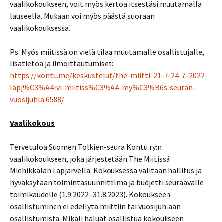
vaalikokoukseen, voit myös kertoa itsestäsi muutamalla
lauseella. Mukaan voi myös päästä suoraan
vaalikokouksessa.
Ps. Myös miitissä on vielä tilaa muutamalle osallistujalle,
lisätietoa ja ilmoittautumiset:
https://kontu.me/keskustelut/the-miitti-21-7-24-7-2022-
lapj%C3%A4rvi-miitiss%C3%A4-my%C3%B6s-seuran-
vuosijuhla.6588/
Vaalikokous
Tervetuloa Suomen Tolkien-seura Kontu ry:n
vaalikokoukseen, joka järjestetään The Miitissä
Miehikkälän Lapjärvellä. Kokouksessa valitaan hallitus ja
hyväksytään toimintasuunnitelma ja budjetti seuraavalle
toimikaudelle (1.9.2022–31.8.2023). Kokoukseen
osallistuminen ei edellytä miittiin tai vuosijuhlaan
osallistumista. Mikäli haluat osallistua kokoukseen