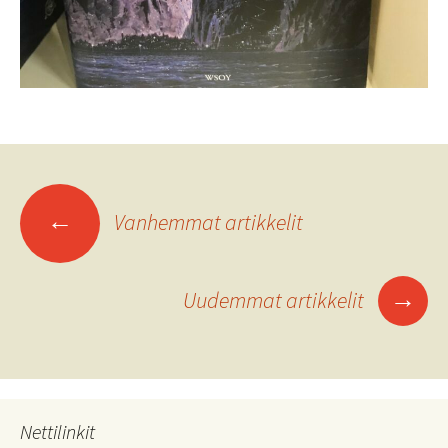
Artikkelien
←
Vanhemmat artikkelit
selaus
→
Uudemmat artikkelit
Nettilinkit