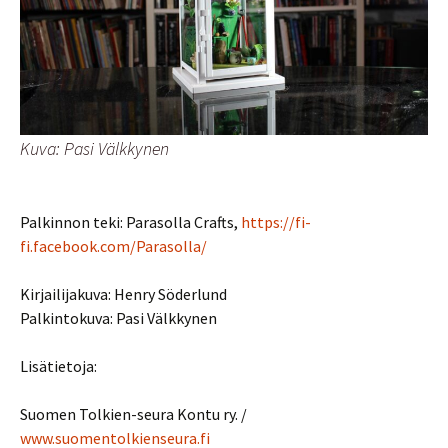
Kuva: Pasi Välkkynen
Palkinnon teki: Parasolla Crafts,
https://fi-
fi.facebook.com/Parasolla/
Kirjailijakuva: Henry Söderlund
Palkintokuva: Pasi Välkkynen
Lisätietoja:
Suomen Tolkien-seura Kontu ry. /
www.suomentolkienseura.fi