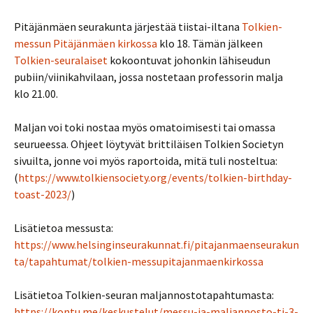
Pitäjänmäen seurakunta järjestää tiistai-iltana
Tolkien-
messun Pitäjänmäen kirkossa
klo 18. Tämän jälkeen
Tolkien-seuralaiset
kokoontuvat johonkin lähiseudun
pubiin/viinikahvilaan, jossa nostetaan professorin malja
klo 21.00.
Maljan voi toki nostaa myös omatoimisesti tai omassa
seurueessa. Ohjeet löytyvät brittiläisen Tolkien Societyn
sivuilta, jonne voi myös raportoida, mitä tuli nosteltua:
(
https://www.tolkiensociety.org/events/tolkien-birthday-
toast-2023/
)
Lisätietoa messusta:
https://www.helsinginseurakunnat.fi/pitajanmaenseurakun
ta/tapahtumat/tolkien-messupitajanmaenkirkossa
Lisätietoa Tolkien-seuran maljannostotapahtumasta:
https://kontu.me/keskustelut/messu-ja-maljannosto-ti-3-