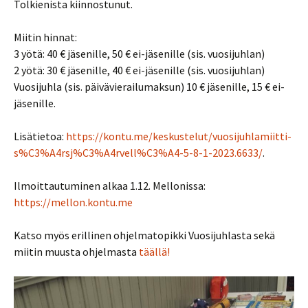
Tolkienista kiinnostunut.
Miitin hinnat:
3 yötä: 40 € jäsenille, 50 € ei-jäsenille (sis. vuosijuhlan)
2 yötä: 30 € jäsenille, 40 € ei-jäsenille (sis. vuosijuhlan)
Vuosijuhla (sis. päivävierailumaksun) 10 € jäsenille, 15 € ei-
jäsenille.
Lisätietoa:
https://kontu.me/keskustelut/vuosijuhlamiitti-
s%C3%A4rsj%C3%A4rvell%C3%A4-5-8-1-2023.6633/
.
Ilmoittautuminen alkaa 1.12. Mellonissa:
https://mellon.kontu.me
Katso myös erillinen ohjelmatopikki Vuosijuhlasta sekä
miitin muusta ohjelmasta
täällä!