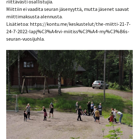
riittävästi osallistujia.
Miittiin ei vaadita seuran jäsenyyttä, mutta jäsenet saavat
miittimaksusta alennusta.
Lisätietoa: https://kontu.me/keskustelut/the-miitti-21-7-
24-7-2022-lapj%C3%A4rvi-miitiss%C3%A4-my%C3%B6s-
seuran-vuosijuhla.