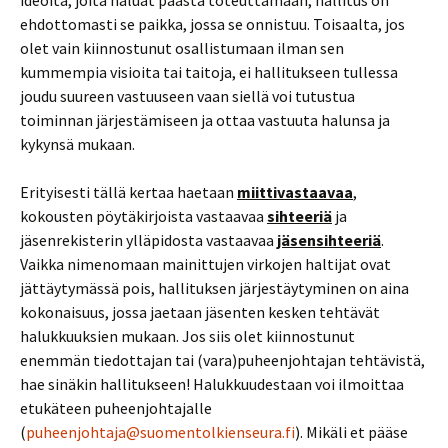
ideoita, joita haluat päästä toteuttamaan, hallitus on
ehdottomasti se paikka, jossa se onnistuu. Toisaalta, jos
olet vain kiinnostunut osallistumaan ilman sen
kummempia visioita tai taitoja, ei hallitukseen tullessa
joudu suureen vastuuseen vaan siellä voi tutustua
toiminnan järjestämiseen ja ottaa vastuuta halunsa ja
kykynsä mukaan.
Erityisesti tällä kertaa haetaan
miittivastaav
aa
,
kokousten pöytäkirjoista vastaavaa
sihteeri
ä
ja
jäsenrekisterin ylläpidosta vastaavaa
jäsensihteeri
ä
.
Vaikka nimenomaan mainittujen virkojen haltijat ovat
jättäytymässä pois, hallituksen järjestäytyminen on aina
kokonaisuus, jossa jaetaan jäsenten kesken tehtävät
halukkuuksien mukaan. Jos siis olet kiinnostunut
enemmän tiedottajan tai (vara)puheenjohtajan tehtävistä,
hae sinäkin hallitukseen! Halukkuudestaan voi ilmoittaa
etukäteen puheenjohtajalle
(
puheenjohtaja@suomentolkienseura.fi
). Mikäli et pääse