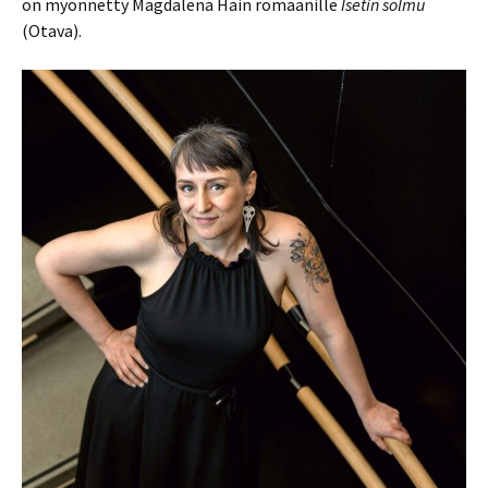
on myönnetty Magdalena Hain
romaanille
Isetin solmu
(Otava).