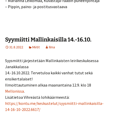
– Marianna Leikomaa, Kuvastaja-raadin puheenjohtaja
– Pippin, paino- ja postitusvastaava
Syymiitti Mallinkaisilla 14.-16.10.
31.8.2022
Miitit
Ilma
Syysmiitti järjestetään Mallinkaisten leirikeskuksessa
Janakkalassa
14.-16.10.2022. Tervetuloa kaikki vanhat tutut sekä
ensikertalaiset!
Ilmoittautuminen alkaa maanantaina 12.9. klo 18
Mellonissa
.
Lisätietoa Vihreästä lohikäärmeestä:
https://kontu.me/keskustelut/syysmiitti-mallinkaisilla-
14-16-10-2022.6617/