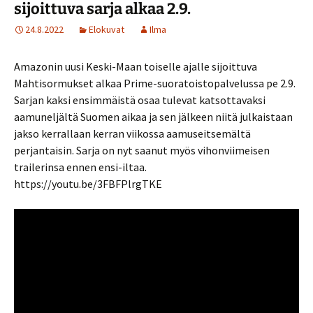
sijoittuva sarja alkaa 2.9.
24.8.2022
Elokuvat
Ilma
Amazonin uusi Keski-Maan toiselle ajalle sijoittuva
Mahtisormukset alkaa Prime-suoratoistopalvelussa pe 2.9.
Sarjan kaksi ensimmäistä osaa tulevat katsottavaksi
aamuneljältä Suomen aikaa ja sen jälkeen niitä julkaistaan
jakso kerrallaan kerran viikossa aamuseitsemältä
perjantaisin. Sarja on nyt saanut myös vihonviimeisen
trailerinsa ennen ensi-iltaa.
https://youtu.be/3FBFPlrgTKE