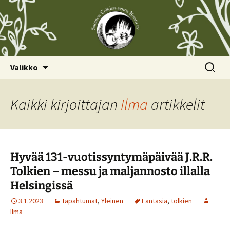
Siirry
Haku:
Valikko
sisältöön
Kaikki kirjoittajan
Ilma
artikkelit
Hyvää 131-vuotissyntymäpäivää J.R.R.
Tolkien – messu ja maljannosto illalla
Helsingissä
3.1.2023
Tapahtumat
,
Yleinen
Fantasia
,
tolkien
Ilma