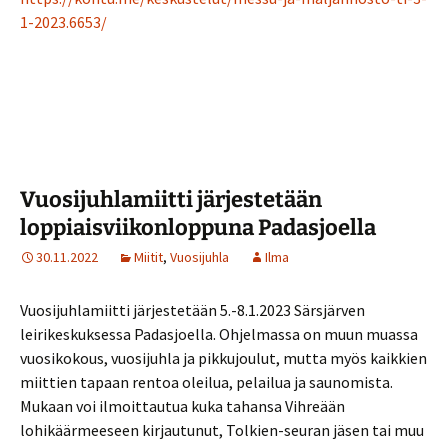
1-2023.6653/
Vuosijuhlamiitti järjestetään
loppiaisviikonloppuna Padasjoella
30.11.2022
Miitit
,
Vuosijuhla
Ilma
Vuosijuhlamiitti järjestetään 5.-8.1.2023 Särsjärven
leirikeskuksessa Padasjoella. Ohjelmassa on muun muassa
vuosikokous, vuosijuhla ja pikkujoulut, mutta myös kaikkien
miittien tapaan rentoa oleilua, pelailua ja saunomista.
Mukaan voi ilmoittautua kuka tahansa Vihreään
lohikäärmeeseen kirjautunut, Tolkien-seuran jäsen tai muu