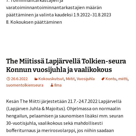
7. Toiminnantarkastajien ja
varatoiminnantoiminnantarkastajien määrän
päättäminen ja valinta kaudeksi 1.9.2022–31.8.2023
8. Kokouksen päättäminen
The Miitissä Lapjärvellä Tolkien-seura
Konnun vuosijuhla ja vaalikokous
26.6.2022
Kokouskutsut
,
Miitit
,
Vuosijuhla
Kontu
,
miitti
,
suomentolkienseura
Ilma
Kesän The Miitti järjestetään 21.7.-24.7.2022 Lapjärvellä
(Lapjärven Juhla & Majoitus). Ohjelmassa on normaalin
hengailun, pelaamisen ja saunomisen lisäksi mm. seuran
30-vuotisjuhla, vaalikokous sekä mahdollisesti
bofferiturnaus ja merirosvolarppi, jos niihin saadaan