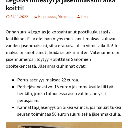
Legolas ilmestyi ja jäsenmaksun aika
koitti!
21.11.2022
Kirjallisuus
,
Yleinen
Ilma
Onhan uusi #Legolas jo kopsahtanut postiluukustasi / -
laatikkoosi? Ja olethan myös muistanut maksaa kuluvan
vuoden jäsenmaksusi, sillä eräpäivä oli jo viime viikolla! Jos
maksu on unohtunut, hoida se pikimmiten. Viitenumero on
jäsennumerosi, löytyy Hobittilan Sanomien
osoitekentästä. Jäsenmaksuhinnat ovat:
Perusjäsenyys maksaa 22 euroa.
Perhejäseneksi voi 15 euron jäsenmaksulla liittyä
henkilö, jonka taloudessa asuu vähintään yksi
perusjäsen.
Kannattajajäsenyys on oikea valinta, jos haluat tukea
seuran toimintaa 50 euron suuruisella jäsenmaksulla.