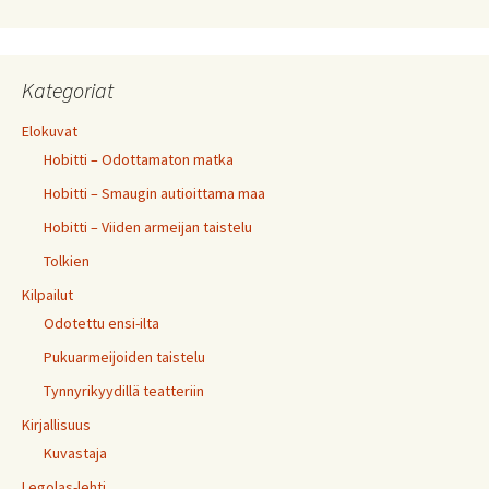
Kategoriat
Elokuvat
Hobitti – Odottamaton matka
Hobitti – Smaugin autioittama maa
Hobitti – Viiden armeijan taistelu
Tolkien
Kilpailut
Odotettu ensi-ilta
Pukuarmeijoiden taistelu
Tynnyrikyydillä teatteriin
Kirjallisuus
Kuvastaja
Legolas-lehti