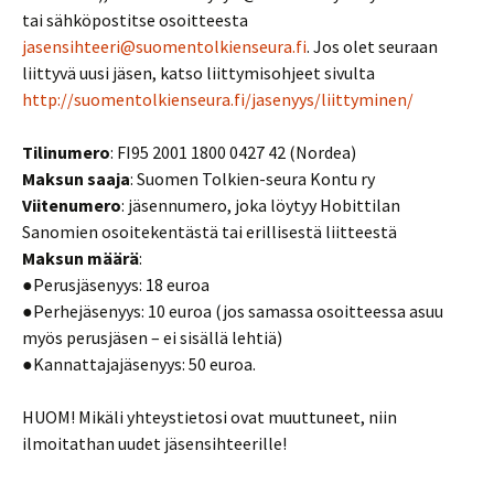
tai sähköpostitse osoitteesta
jasensihteeri@suomentolkienseura.fi
. Jos olet seuraan
liittyvä uusi jäsen, katso liittymisohjeet sivulta
http://suomentolkienseura.fi/jasenyys/liittyminen/
Tilinumero
: FI95 2001 1800 0427 42 (Nordea)
Maksun saaja
: Suomen Tolkien-seura Kontu ry
Viitenumero
: jäsennumero, joka löytyy Hobittilan
Sanomien osoitekentästä tai erillisestä liitteestä
Maksun määrä
:
●Perusjäsenyys: 18 euroa
●Perhejäsenyys: 10 euroa (jos samassa osoitteessa asuu
myös perusjäsen – ei sisällä lehtiä)
●Kannattajajäsenyys: 50 euroa.
HUOM! Mikäli yhteystietosi ovat muuttuneet, niin
ilmoitathan uudet jäsensihteerille!