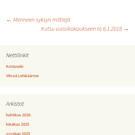
Artikkelien
←
Menneen syksyn miittejä
Kutsu vuosikokoukseen la 6.1.2018
→
selaus
Nettilinkit
Kontuwiki
Vihreä Lohikäärme
Arkistot
huhtikuu 2026
lokakuu 2025
syyskuu 2025