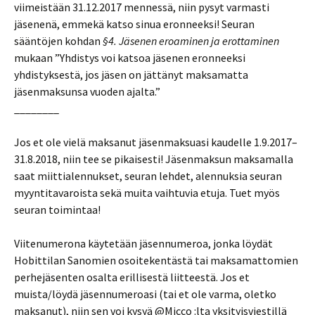
viimeistään 31.12.2017 mennessä, niin pysyt varmasti
jäsenenä, emmekä katso sinua eronneeksi! Seuran
sääntöjen kohdan
§4. Jäsenen eroaminen ja erottaminen
mukaan ”Yhdistys voi katsoa jäsenen eronneeksi
yhdistyksestä, jos jäsen on jättänyt maksamatta
jäsenmaksunsa vuoden ajalta.”
________
Jos et ole vielä maksanut jäsenmaksuasi kaudelle 1.9.2017–
31.8.2018, niin tee se pikaisesti! Jäsenmaksun maksamalla
saat miittialennukset, seuran lehdet, alennuksia seuran
myyntitavaroista sekä muita vaihtuvia etuja. Tuet myös
seuran toimintaa!
Viitenumerona käytetään jäsennumeroa, jonka löydät
Hobittilan Sanomien osoitekentästä tai maksamattomien
perhejäsenten osalta erillisestä liitteestä. Jos et
muista/löydä jäsennumeroasi (tai et ole varma, oletko
maksanut), niin sen voi kysyä @Micco :lta yksityisviestillä