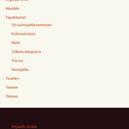
Musiikki
Tapahtumat
30-vuotisjuhlaseminaari
Kokouskutsut
Miitit
Tolkien-lukupäivä
Tracon
Vuosijuhla
Teatteri
Yleinen
Yleinen
Kirjaudu sisään