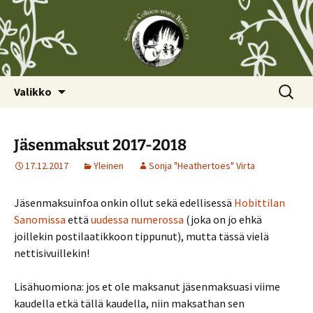
Siirry
Haku:
Valikko
sisältöön
Jäsenmaksut 2017-2018
17.12.2017
Yleinen
Sonja "Heathertoes" Virta
Jäsenmaksuinfoa onkin ollut sekä edellisessä
Hobittilan
Sanomissa
että
uudessa numerossa
(joka on jo ehkä
joillekin postilaatikkoon tippunut), mutta tässä vielä
nettisivuillekin!
Lisähuomiona: jos et ole maksanut jäsenmaksuasi viime
kaudella etkä tällä kaudella, niin maksathan sen